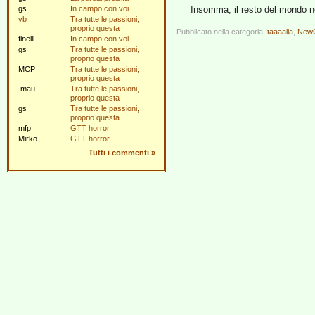
gs
In campo con voi
Insomma, il resto del mondo n
vb
Tra tutte le passioni,
proprio questa
Pubblicato nella categoria
Itaaaalia
,
NewG
finelli
In campo con voi
gs
Tra tutte le passioni,
proprio questa
MCP
Tra tutte le passioni,
proprio questa
.mau.
Tra tutte le passioni,
proprio questa
gs
Tra tutte le passioni,
proprio questa
mfp
GTT horror
Mirko
GTT horror
Tutti i commenti
»