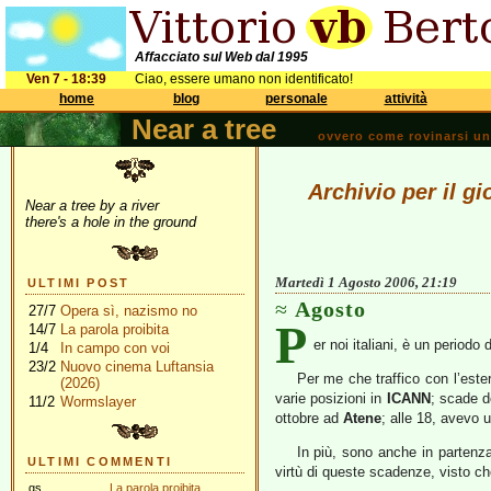
Affacciato sul Web dal 1995
Ven 7 - 18:39
Ciao, essere umano non identificato!
home
blog
personale
attività
Near a tree
ovvero come rovinarsi una 
Archivio per il g
Near a tree by a river
there's a hole in the ground
Martedì 1 Agosto 2006, 21:19
ULTIMI POST
Agosto
27/7
Opera sì, nazismo no
P
14/7
La parola proibita
er noi italiani, è un periodo
1/4
In campo con voi
23/2
Nuovo cinema Luftansia
Per me che traffico con l’este
(2026)
varie posizioni in
ICANN
; scade d
11/2
Wormslayer
ottobre ad
Atene
; alle 18, avevo 
In più, sono anche in parten
ULTIMI COMMENTI
virtù di queste scadenze, visto ch
gs
La parola proibita