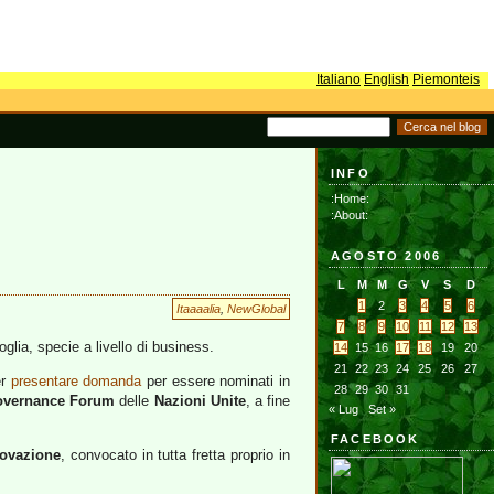
Italiano
English
Piemonteis
INFO
:Home:
:About:
AGOSTO 2006
L
M
M
G
V
S
D
1
2
3
4
5
6
Itaaaalia
,
NewGlobal
7
8
9
10
11
12
13
oglia, specie a livello di business.
14
15
16
17
18
19
20
21
22
23
24
25
26
27
er
presentare domanda
per essere nominati in
28
29
30
31
Governance Forum
delle
Nazioni Unite
, a fine
« Lug
Set »
FACEBOOK
novazione
, convocato in tutta fretta proprio in