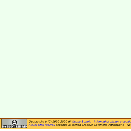
Questo sito è (C) 1995-2026 di
Vittorio Bertola
-
Informativa privacy e cooki
Alcuni diritti riservati
secondo la licenza Creative Commons Attribuzione - No