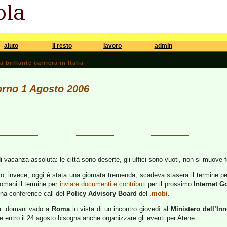
aiuto
il resto
lavoro
admin
brillante carriera in Italia
iorno 1 Agosto 2006
 di vacanza assoluta: le città sono deserte, gli uffici sono vuoti, non si muove f
ro, invece, oggi è stata una giornata tremenda; scadeva stasera il termine p
omani il termine per
inviare documenti e contributi
per il prossimo
Internet 
una conference call del
Policy Advisory Board
del
.mobi
.
za: domani vado a
Roma
in vista di un incontro giovedì al
Ministero dell’In
e entro il 24 agosto bisogna anche organizzare gli eventi per Atene.