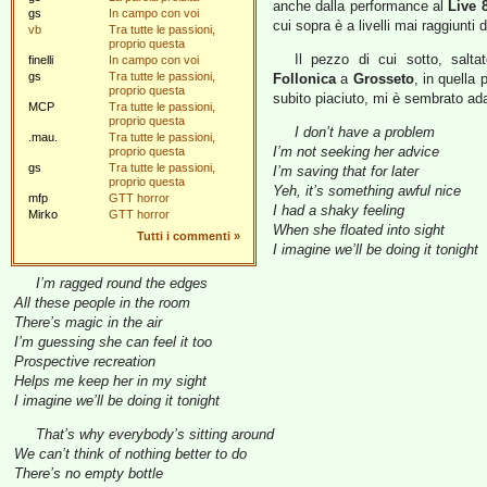
anche dalla performance al
Live 
gs
In campo con voi
cui sopra è a livelli mai raggiunti 
vb
Tra tutte le passioni,
proprio questa
Il pezzo di cui sotto, salta
finelli
In campo con voi
gs
Tra tutte le passioni,
Follonica
a
Grosseto
, in quella 
proprio questa
subito piaciuto, mi è sembrato adatt
MCP
Tra tutte le passioni,
proprio questa
I don’t have a problem
.mau.
Tra tutte le passioni,
I’m not seeking her advice
proprio questa
gs
Tra tutte le passioni,
I’m saving that for later
proprio questa
Yeh, it’s something awful nice
mfp
GTT horror
I had a shaky feeling
Mirko
GTT horror
When she floated into sight
Tutti i commenti
»
I imagine we’ll be doing it tonight
I’m ragged round the edges
All these people in the room
There’s magic in the air
I’m guessing she can feel it too
Prospective recreation
Helps me keep her in my sight
I imagine we’ll be doing it tonight
That’s why everybody’s sitting around
We can’t think of nothing better to do
There’s no empty bottle