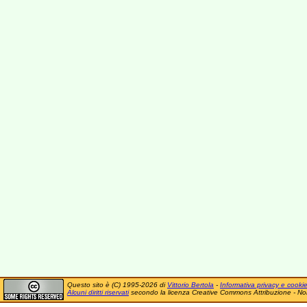
Questo sito è (C) 1995-2026 di
Vittorio Bertola
-
Informativa privacy e cooki
Alcuni diritti riservati
secondo la licenza Creative Commons Attribuzione - No