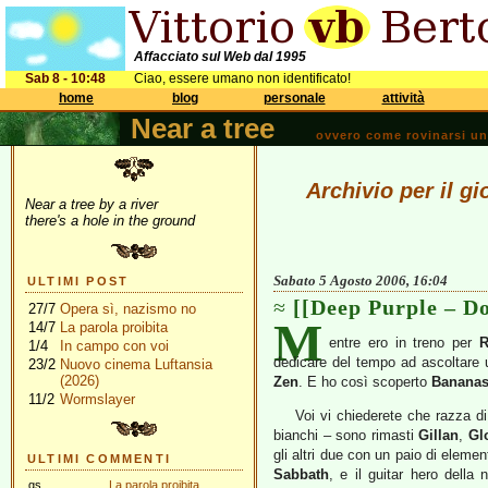
Affacciato sul Web dal 1995
Sab 8 - 10:48
Ciao, essere umano non identificato!
home
blog
personale
attività
Near a tree
ovvero come rovinarsi una 
Archivio per il g
Near a tree by a river
there's a hole in the ground
Sabato 5 Agosto 2006, 16:04
ULTIMI POST
[[Deep Purple – Do
27/7
Opera sì, nazismo no
M
14/7
La parola proibita
entre ero in treno per
1/4
In campo con voi
dedicare del tempo ad ascoltare u
23/2
Nuovo cinema Luftansia
(2026)
Zen
. E ho così scoperto
Banana
11/2
Wormslayer
Voi vi chiederete che razza d
bianchi – sono rimasti
Gillan
,
Gl
gli altri due con un paio di element
ULTIMI COMMENTI
Sabbath
, e il guitar hero della
gs
La parola proibita