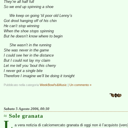
They’re all half full
So we end up spinning a shoe
We keep on going ‘til poor old Lenny’s
Got drool hanging off of his chin
He can’t stop winning
When the shoe stops spinning
But he doesn’t know where to begin
She wasn’t in the running
She was never in the game
I could see her in the distance
But I could not lay my claim
Let me tell you ‘bout this cherry
I never got a single bite
Therefore I imagine we’ll be doing it tonight
Pubblicato nella categoria
WeekBowl's&Music
|
Un commento »
Sabato 5 Agosto 2006, 00:30
Sole granata
L
a vera notizia di calciomercato granata di oggi non è l’acquisto (vero