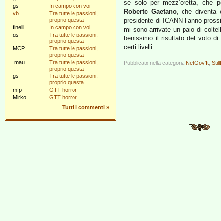
se solo per mezz’oretta, che pe
gs
In campo con voi
Roberto Gaetano
, che diventa 
vb
Tra tutte le passioni,
proprio questa
presidente di ICANN l’anno pross
finelli
In campo con voi
mi sono arrivate un paio di colte
gs
Tra tutte le passioni,
benissimo il risultato del voto 
proprio questa
certi livelli.
MCP
Tra tutte le passioni,
proprio questa
.mau.
Tra tutte le passioni,
Pubblicato nella categoria
NetGov'It
,
Still
proprio questa
gs
Tra tutte le passioni,
proprio questa
mfp
GTT horror
Mirko
GTT horror
Tutti i commenti
»