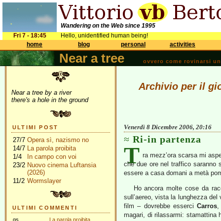
Wandering on the Web since 1995
Fri 7 - 18:45
Hello, unidentified human being!
home
blog
personal
activities
Near a tree
ovvero come rovinarsi una 
Archivio per il g
Near a tree by a river
there's a hole in the ground
Venerdì 8 Dicembre 2006, 20:16
ULTIMI POST
Ri-in partenza
27/7
Opera sì, nazismo no
T
14/7
La parola proibita
ra mezz’ora scarsa mi aspett
1/4
In campo con voi
che due ore nel traffico saranno su
23/2
Nuovo cinema Luftansia
(2026)
essere a casa domani a metà pom
11/2
Wormslayer
Ho ancora molte cose da rac
sull’aereo, vista la lunghezza del
film – dovrebbe esserci
Carros
,
ULTIMI COMMENTI
magari, di rilassarmi: stamattina 
gs
La parola proibita