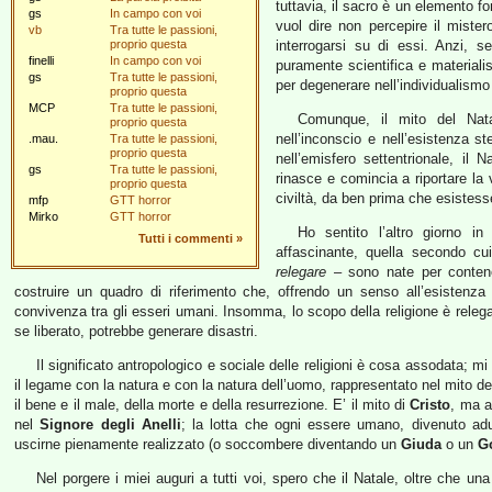
tuttavia, il sacro è un elemento f
gs
In campo con voi
vuol dire non percepire il mister
vb
Tra tutte le passioni,
proprio questa
interrogarsi su di essi. Anzi, 
finelli
In campo con voi
puramente scientifica e materialis
gs
Tra tutte le passioni,
per degenerare nell’individualismo
proprio questa
MCP
Tra tutte le passioni,
Comunque, il mito del Natal
proprio questa
nell’inconscio e nell’esistenza s
.mau.
Tra tutte le passioni,
proprio questa
nell’emisfero settentrionale, il 
gs
Tra tutte le passioni,
rinasce e comincia a riportare la v
proprio questa
civiltà, da ben prima che esistesse
mfp
GTT horror
Mirko
GTT horror
Ho sentito l’altro giorno in
Tutti i commenti
»
affascinante, quella secondo cu
relegare
– sono nate per contener
costruire un quadro di riferimento che, offrendo un senso all’esistenza
convivenza tra gli esseri umani. Insomma, lo scopo della religione è relega
se liberato, potrebbe generare disastri.
Il significato antropologico e sociale delle religioni è cosa assodata; m
il legame con la natura e con la natura dell’uomo, rappresentato nel mito della 
il bene e il male, della morte e della resurrezione. E’ il mito di
Cristo
, ma a
nel
Signore degli Anelli
; la lotta che ogni essere umano, divenuto adu
uscirne pienamente realizzato (o soccombere diventando un
Giuda
o un
G
Nel porgere i miei auguri a tutti voi, spero che il Natale, oltre che 