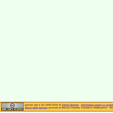
Questo sito è (C) 1995-2026 di
Vittorio Bertola
-
Informativa privacy e cooki
Alcuni diritti riservati
secondo la licenza Creative Commons Attribuzione - No