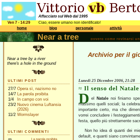
Affacciato sul Web dal 1995
Ven 7 - 14:29
Ciao, essere umano non identificato!
home
blog
personale
attività
Near a tree
ovvero come rovinarsi una 
Archivio per il g
Near a tree by a river
there's a hole in the ground
Lunedì 25 Dicembre 2006, 21:28
ULTIMI POST
Il senso del Natale
27/7
Opera sì, nazismo no
D
14/7
La parola proibita
el
Natale
noi finiamo spes
1/4
In campo con voi
massimo quelli sociali; la celebr
23/2
Nuovo cinema Luftansia
(2026)
importante certo, ma che diment
11/2
Wormslayer
vorrei concludere i festeggiament
festa, quello più strettamente sac
Non ho idea di quanti dei miei 
ULTIMI COMMENTI
default, e quanti siano convintament
gs
La parola proibita