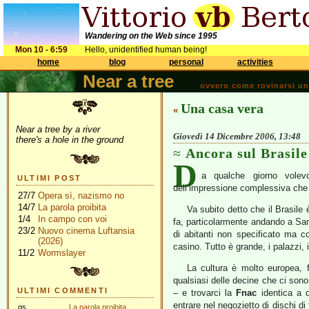
Wandering on the Web since 1995
Mon 10 - 6:59
Hello, unidentified human being!
home
blog
personal
activities
Near a tree
ovvero come rovinarsi una 
Una casa vera
«
Near a tree by a river
Giovedì 14 Dicembre 2006, 13:48
there's a hole in the ground
Ancora sul Brasile
D
a qualche giorno vole
ULTIMI POST
dell’impressione complessiva che 
27/7
Opera sì, nazismo no
14/7
La parola proibita
Va subito detto che il Brasile
1/4
In campo con voi
fa, particolarmente andando a San
23/2
Nuovo cinema Luftansia
di abitanti non specificato ma c
(2026)
casino. Tutto è grande, i palazzi, 
11/2
Wormslayer
La cultura è molto europea, 
qualsiasi delle decine che ci son
ULTIMI COMMENTI
– e trovarci la
Fnac
identica a q
entrare nel negozietto di dischi d
gs
La parola proibita