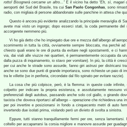
rotto! Bisognerà cercarne un altro…”
E il vicino ha detto
“Eh, sì, magari
aeroporti del Sud del Brasile, tra cui
San Paolo Congonhas
, sono rimas
radio, con migliaia di persone abbandonate sulle panchine in attesa che qu
Questo è ancora più evidente analizzando la principale meraviglia di San 
avete mai visto un ingorgo; dopo esserci stati, la coda permanente del
accorgerete nemmeno più.
Vi ho già detto che ho impiegato due ore e mezza dall’albergo all’aerop
scorrimento in tutta la città, ovviamente sempre bloccata, ma perchè ad
chiesto quali erano le ore di punta da evitare negli spostamenti, e ci han
via, dai viali alle viuzze nei quartieri, è permanentemente occupata da u
dalla puzza di inquinamento, io stavo per vomitare). In più, la città è cre
per cui anche le strade sono assurde, fanno giri astrusi per districarsi tr
anche se sono due punti di grande importanza, sono richieste un paio di i
tra le villette (se in periferia, circondate dal filo spinato per evitare razzie).
La cosa che più colpisce, però, è la flemma: in queste code infinite,
colpetto per indicare la propria esistenza, e assolutamente nessuno v
preferenziali degli autobus, passando anche solo col giallo, o girando do
taxista che doveva riportarci all’albergo – operazione che richiedeva una inve
per poi invertire e posizionarsi in fondo a cinquecento metri di auto f
invertendo due isolati prima, violando però un divieto di svolta a sinistra.
Eppure, tutti stanno tranquillamente fermi per ore, senza lamentarsi. I
coltello per accaparrarsi la corsia migliore e manovre assurde per guadagn