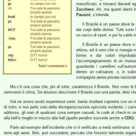
massificato, e trovarvi davanti a
gs
In campo con voi
vb
Tra tutte le passioni,
Zucchero
. Ah, ma quanti danni
proprio questa
Pausini
, s’intende.
finelli
In campo con voi
gs
Tra tutte le passioni,
Il Brasile è un paese dove la 
proprio questa
dai corpi delle donne. Tutti sono b
MCP
Tra tutte le passioni,
proprio questa
un sacco di sport, e poi fa caldo t
.mau.
Tra tutte le passioni,
proprio questa
Il Brasile è un paese dove ci
gs
Tra tutte le passioni,
ottima, ed è vero che si mangia m
proprio questa
forme e dai colori improbabi
mfp
GTT horror
Mirko
GTT horror
l’accompagnamento di un manuale 
Tutti i commenti
»
guardando i cartelloni sull’auto
dentro un calciatore, o, in sub
compagnia aerea privata nazionale
Ma c’è una cosa che, più di tutte, caratterizza il Brasile. Non sono le
nemmeno il clima. Se dovessi descrivere il Brasile con una parola, direi che
Già ne avevo avuto esperienze varie: basta studiare capoeira con un
m
di tutto; e non parlo solo della disorganizzazione spicciola evidente, i cam
addosso, gli orari di qualsiasi cosa sempre casuali, le code al check-in
alla bell’e meglio in mezzo alla hall (quello peraltro succede anche a
CDG
).
Parlo ad esempio dell’incidente che si è verificato a metà settimana: si
terra agli aerei. Beh, può succedere; peccato che fossero talmente organi