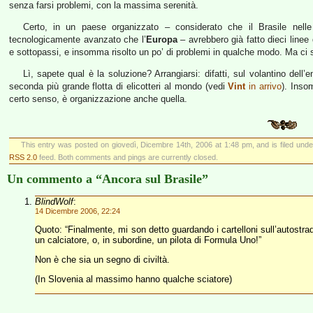
senza farsi problemi, con la massima serenità.
Certo, in un paese organizzato – considerato che il Brasile nell
tecnologicamente avanzato che l’
Europa
– avrebbero già fatto dieci linee 
e sottopassi, e insomma risolto un po’ di problemi in qualche modo. Ma ci s
Lì, sapete qual è la soluzione? Arrangiarsi: difatti, sul volantino dell
seconda più grande flotta di elicotteri al mondo (vedi
Vint
in arrivo
). Insom
certo senso, è organizzazione anche quella.
This entry was posted on giovedì, Dicembre 14th, 2006 at 1:48 pm, and is filed und
RSS 2.0
feed. Both comments and pings are currently closed.
Un commento a “Ancora sul Brasile”
BlindWolf
:
14 Dicembre 2006, 22:24
Quoto: “Finalmente, mi son detto guardando i cartelloni sull’autostra
un calciatore, o, in subordine, un pilota di Formula Uno!”
Non è che sia un segno di civiltà.
(In Slovenia al massimo hanno qualche sciatore)