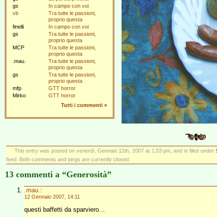
gs
In campo con voi
vb
Tra tutte le passioni,
proprio questa
finelli
In campo con voi
gs
Tra tutte le passioni,
proprio questa
MCP
Tra tutte le passioni,
proprio questa
.mau.
Tra tutte le passioni,
proprio questa
gs
Tra tutte le passioni,
proprio questa
mfp
GTT horror
Mirko
GTT horror
Tutti i commenti
»
This entry was posted on venerdì, Gennaio 12th, 2007 at 1:53 pm, and is filed under
feed. Both comments and pings are currently closed.
13 commenti a “Generosità”
.mau.
:
12 Gennaio 2007, 14:11
questi baffetti da sparviero…