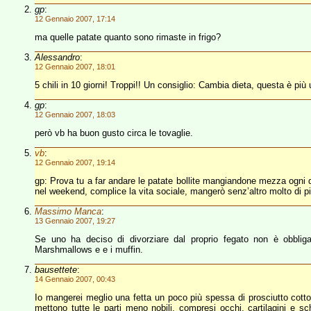
gp
:
12 Gennaio 2007, 17:14
ma quelle patate quanto sono rimaste in frigo?
Alessandro
:
12 Gennaio 2007, 18:01
5 chili in 10 giorni! Troppi!! Un consiglio: Cambia dieta, questa è più
gp
:
12 Gennaio 2007, 18:03
però vb ha buon gusto circa le tovaglie.
vb
:
12 Gennaio 2007, 19:14
gp: Prova tu a far andare le patate bollite mangiandone mezza ogni 
nel weekend, complice la vita sociale, mangerò senz’altro molto di pi
Massimo Manca
:
13 Gennaio 2007, 19:27
Se uno ha deciso di divorziare dal proprio fegato non è obbligat
Marshmallows e e i muffin.
bausettete
:
14 Gennaio 2007, 00:43
Io mangerei meglio una fetta un poco più spessa di prosciutto cotto 
mettono tutte le parti meno nobili, compresi occhi, cartilagini e 