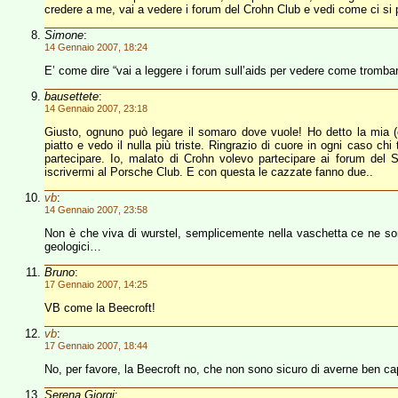
credere a me, vai a vedere i forum del Crohn Club e vedi come ci si 
Simone
:
14 Gennaio 2007, 18:24
E’ come dire “vai a leggere i forum sull’aids per vedere come tromb
bausettete
:
14 Gennaio 2007, 23:18
Giusto, ognuno può legare il somaro dove vuole! Ho detto la mia 
piatto e vedo il nulla più triste. Ringrazio di cuore in ogni caso ch
partecipare. Io, malato di Crohn volevo partecipare ai forum del
iscrivermi al Porsche Club. E con questa le cazzate fanno due..
vb
:
14 Gennaio 2007, 23:58
Non è che viva di wurstel, semplicemente nella vaschetta ce ne sono
geologici…
Bruno
:
17 Gennaio 2007, 14:25
VB come la Beecroft!
vb
:
17 Gennaio 2007, 18:44
No, per favore, la Beecroft no, che non sono sicuro di averne ben ca
Serena Giorgi
: