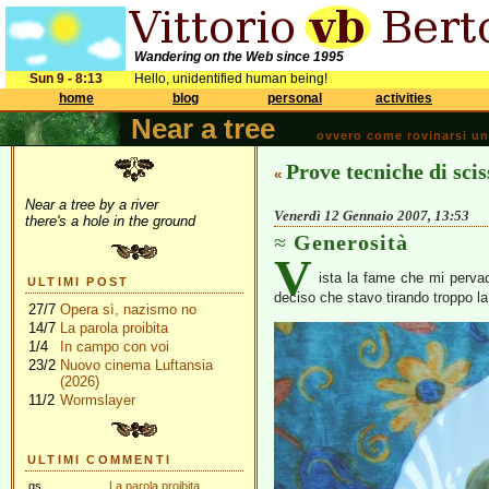
Wandering on the Web since 1995
Sun 9 - 8:13
Hello, unidentified human being!
home
blog
personal
activities
Near a tree
ovvero come rovinarsi una 
Prove tecniche di scis
«
Near a tree by a river
Venerdì 12 Gennaio 2007, 13:53
there's a hole in the ground
Generosità
V
ista la fame che mi pervad
ULTIMI POST
deciso che stavo tirando troppo l
27/7
Opera sì, nazismo no
14/7
La parola proibita
1/4
In campo con voi
23/2
Nuovo cinema Luftansia
(2026)
11/2
Wormslayer
ULTIMI COMMENTI
gs
La parola proibita