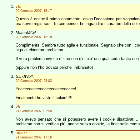
vb
:
20 Gennaio 2007, 15:17
Questo è anche il primo commento: colgo l’occasione per segnalar
ora serve registrarsi. In compenso, ho ingrandito i caratteri della co
MarcoMCP
:
20 Gennaio 2007, 16:18
Compliments! Sembra tutto agile e funzionale. Segnalo che con i cooki
si puo’ chiamare problema.
Il vero problema invece e’ che non c’e’ piu’ una qual certa fanfic con 
(oppure non l’ho trovata perche’ imbranato)
BlindWolf
:
20 Gennaio 2007, 23:03
Yeeeeeeeeeeeeeeeeeeeeeeeeee!
Finalmente ho visto il solaio!!!!!
vb
:
21 Gennaio 2007, 02:50
Non avevo pensato che si potessero avere i cookie disattivati… 
problema non si verifica più: anche senza cookie, la finestrella compar
.mau.
:
21 Gennaio 2007, 17:16