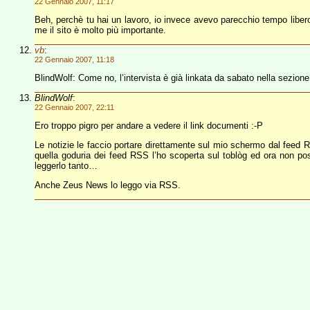
22 Gennaio 2007, 11:17
Beh, perchè tu hai un lavoro, io invece avevo parecchio tempo liber
me il sito è molto più importante.
vb
:
22 Gennaio 2007, 11:18
BlindWolf: Come no, l’intervista è già linkata da sabato nella sezione
BlindWolf
:
22 Gennaio 2007, 22:11
Ero troppo pigro per andare a vedere il link documenti :-P
Le notizie le faccio portare direttamente sul mio schermo dal feed R
quella goduria dei feed RSS l’ho scoperta sul toblòg ed ora non p
leggerlo tanto…
Anche Zeus News lo leggo via RSS.