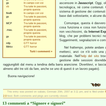
ascensore in
Javascript
. Oggi, o
gs
In campo con voi
vb
Tra tutte le passioni,
tecnologica, nè come contenuti. 
proprio questa
sistema di gestione dei contenuti
finelli
In campo con voi
base dati sottostante, e alcune dia
gs
Tra tutte le passioni,
proprio questa
Comunque, questa è davvero
MCP
Tra tutte le passioni,
proprio questa
cosa funziona e cosa non funzion
.mau.
Tra tutte le passioni,
non vecchissimi, da
Internet Exp
proprio questa
blog, che per problemi tecnici n
gs
Tra tutte le passioni,
proprio questa
Suggerimenti, segnalazioni e comm
mfp
GTT horror
Mirko
GTT horror
Nel frattempo, potete andare a
Tutti i commenti
»
metterci, anzi ce n’è solo una 
materiale. Nell’
help del sito
trov
gestione delle sessioni dovrebb
raggiungibili dal menu a tendina della barra arancione. Divertitevi, e las
almeno altri tre siti da fare, anche se uno di questi è un lavoro pagato).
Buona navigazione!
This entry was posted on sabato, Gennaio 20th, 2007 at 3:11 pm, and is filed under
2.0
feed. Both comments and pings are currently closed.
13 commenti a “Signore e signori”