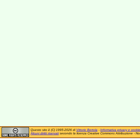
Questo sito è (C) 1995-2026 di
Vittorio Bertola
-
Informativa privacy e cooki
Alcuni diritti riservati
secondo la licenza Creative Commons Attribuzione - No