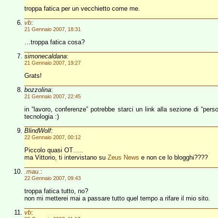
troppa fatica per un vecchietto come me.
vb
:
21 Gennaio 2007, 18:31
…troppa fatica cosa?
simonecaldana
:
21 Gennaio 2007, 19:27
Grats!
bozzolina
:
21 Gennaio 2007, 22:45
in “lavoro, conferenze” potrebbe starci un link alla sezione di “persona
tecnologia :)
BlindWolf
:
22 Gennaio 2007, 00:12
Piccolo quasi OT…..
ma Vittorio, ti intervistano su
Zeus News
e non ce lo blogghi????
.mau.
:
22 Gennaio 2007, 09:43
troppa fatica tutto, no?
non mi metterei mai a passare tutto quel tempo a rifare il mio sito.
vb
: