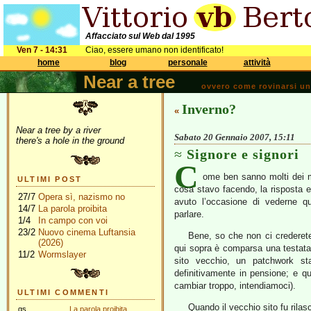
Affacciato sul Web dal 1995
Ven 7 - 14:31
Ciao, essere umano non identificato!
home
blog
personale
attività
Near a tree
ovvero come rovinarsi una 
Inverno?
«
Near a tree by a river
Sabato 20 Gennaio 2007, 15:11
there's a hole in the ground
Signore e signori
C
ome ben sanno molti dei mi
ULTIMI POST
cosa stavo facendo, la risposta 
27/7
Opera sì, nazismo no
avuto l’occasione di vederne q
14/7
La parola proibita
parlare.
1/4
In campo con voi
23/2
Nuovo cinema Luftansia
Bene, so che non ci crederete
(2026)
qui sopra è comparsa una testata –
11/2
Wormslayer
sito vecchio, un patchwork st
definitivamente in pensione; e 
cambiar troppo, intendiamoci).
ULTIMI COMMENTI
Quando il vecchio sito fu rilas
gs
La parola proibita