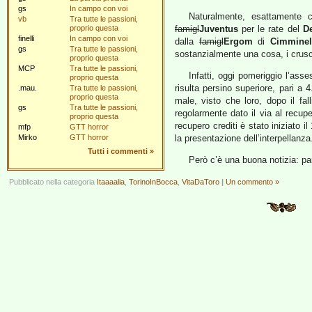
gs
In campo con voi
Naturalmente, esattament
vb
Tra tutte le passioni,
proprio questa
famigl
Juventus
per le rate del
De
finelli
In campo con voi
dalla
famigl
Ergom
di
Cimminel
gs
Tra tutte le passioni,
sostanzialmente una cosa, i crusc
proprio questa
MCP
Tra tutte le passioni,
Infatti, oggi pomeriggio l’ass
proprio questa
risulta persino superiore, pari a
4
.mau.
Tra tutte le passioni,
proprio questa
male, visto che loro, dopo il fa
gs
Tra tutte le passioni,
regolarmente dato il via al recupe
proprio questa
recupero crediti è stato iniziato
mfp
GTT horror
Mirko
GTT horror
la presentazione dell’interpellanz
Tutti i commenti
»
Però c’è una buona notizia: pa
Pubblicato nella categoria
Itaaaalia
,
TorinoInBocca
,
VitaDaToro
|
Un commento »