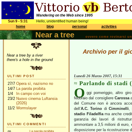
Wandering on the Web since 1995
Sun 9 - 5:31
Hello, unidentified human being!
home
blog
personal
activities
Near a tree
ovvero come rovinarsi una 
Archivio per il g
Near a tree by a river
there's a hole in the ground
Lunedì 26 Marzo 2007, 15:31
ULTIMI POST
Parlando di stadi 
27/7
Opera sì, nazismo no
O
14/7
La parola proibita
ggi pomeriggio, altro gir
1/4
In campo con voi
febbraio dal consigliere
Carossa
a
23/2
Nuovo cinema Luftansia
(2026)
del Comune non è ancora acces
11/2
Wormslayer
dell’
A.C. Torino
di
Cimminelli
,
stadio Filadelfia
ma anche credito
garanzia dei lavori di ristrut
ULTIMI COMMENTI
ammontare a 3,5 milioni di euro, e
disposizione per la ricostruzione d
gs
La parola proibita