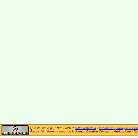
Questo sito è (C) 1995-2026 di
Vittorio Bertola
-
Informativa privacy e cooki
Alcuni diritti riservati
secondo la licenza Creative Commons Attribuzione - No