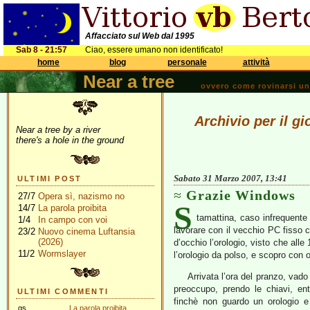
Affacciato sul Web dal 1995
Sab 8 - 21:57
Ciao, essere umano non identificato!
home
blog
personale
attività
Near a tree
ovvero come rovinarsi una 
Archivio per il g
Near a tree by a river
there's a hole in the ground
Sabato 31 Marzo 2007, 13:41
ULTIMI POST
Grazie Windows
27/7
Opera sì, nazismo no
S
14/7
La parola proibita
tamattina, caso infrequente
1/4
In campo con voi
lavorare con il vecchio PC fisso
23/2
Nuovo cinema Luftansia
(2026)
d’occhio l’orologio, visto che al
11/2
Wormslayer
l’orologio da polso, e scopro con or
Arrivata l’ora del pranzo, va
preoccupo, prendo le chiavi, e
ULTIMI COMMENTI
finchè non guardo un orologio
gs
La parola proibita