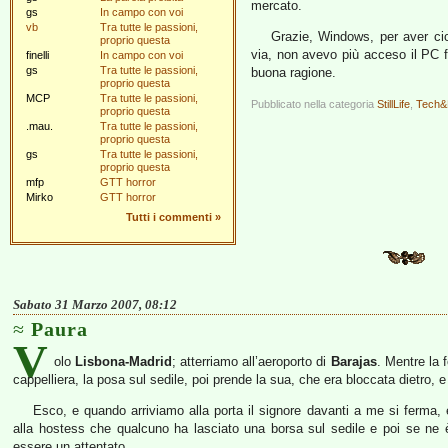
mercato.
gs
In campo con voi
vb
Tra tutte le passioni,
Grazie, Windows, per aver cic
proprio questa
via, non avevo più acceso il PC 
finelli
In campo con voi
gs
Tra tutte le passioni,
buona ragione.
proprio questa
MCP
Tra tutte le passioni,
Pubblicato nella categoria
StillLife
,
Tech&
proprio questa
.mau.
Tra tutte le passioni,
proprio questa
gs
Tra tutte le passioni,
proprio questa
mfp
GTT horror
Mirko
GTT horror
Tutti i commenti
»
Sabato 31 Marzo 2007, 08:12
Paura
V
olo
Lisbona-Madrid
; atterriamo all’aeroporto di
Barajas
. Mentre la 
cappelliera, la posa sul sedile, poi prende la sua, che era bloccata dietro, 
Esco, e quando arriviamo alla porta il signore davanti a me si ferma, e
alla hostess che qualcuno ha lasciato una borsa sul sedile e poi se ne 
essere un attentato.