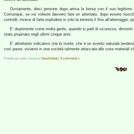
Ovviamente, dieci persone dopo arriva la borsa con il suo legittimo p
Comunque, se voi voleste davvero fare un attentato, dopo essere riuscit
controlli, invece di farla esplodere in volo la terreste lì fino all’atterraggio, 
E’ deprimente come molta gente, quando si parli di sicurezza, dimostri 
stato propinato negli ultimi cinque anni.
E’ altrettanto indicativo che la morte, che è un evento naturale tenden
così paura: viviamo in una società talmente attaccata alle cose materiali ch
Pubblicato nella categoria
NewGlobal
|
3 commenti »