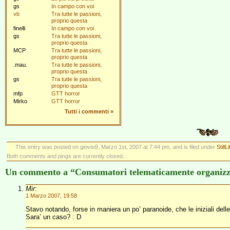
gs
In campo con voi
vb
Tra tutte le passioni,
proprio questa
finelli
In campo con voi
gs
Tra tutte le passioni,
proprio questa
MCP
Tra tutte le passioni,
proprio questa
.mau.
Tra tutte le passioni,
proprio questa
gs
Tra tutte le passioni,
proprio questa
mfp
GTT horror
Mirko
GTT horror
Tutti i commenti
»
This entry was posted on giovedì, Marzo 1st, 2007 at 7:44 pm, and is filed under
StillLi
Both comments and pings are currently closed.
Un commento a “Consumatori telematicamente organizz
Mir
:
1 Marzo 2007, 19:58
Stavo notando, forse in maniera un po’ paranoide, che le iniziali delle
Sara’ un caso? : D