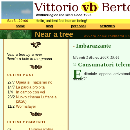
Wandering on the Web since 1995
Sat 8 - 20:44
Hello, unidentified human being!
home
blog
personal
activities
Near a tree
ovvero come rovinarsi una 
Imbarazzante
«
Near a tree by a river
Giovedì 1 Marzo 2007, 19:44
there's a hole in the ground
Consumatori telem
E
ditoriale appena arrivato
ULTIMI POST
record?”
27/7
Opera sì, nazismo no
14/7
La parola proibita
1/4
In campo con voi
23/2
Nuovo cinema Luftansia
(2026)
11/2
Wormslayer
ULTIMI COMMENTI
gs
La parola proibita