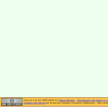
Cost sit a l'è (C) 1995-2026 ëd
Vittorio Bertola
-
Informassion sla privacy e si
Certidun drit riservà
për la licensa Creative Commons Atribussion - Nen comer