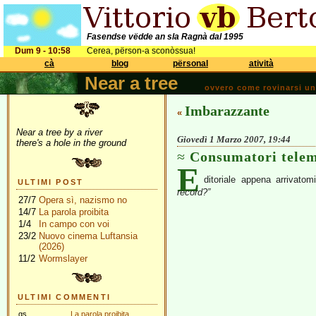
Fasendse vëdde an sla Ragnà dal 1995
Dum 9 - 10:58
Cerea, përson-a sconòssua!
cà
blog
përsonal
atività
Near a tree
ovvero come rovinarsi una 
Imbarazzante
«
Near a tree by a river
Giovedì 1 Marzo 2007, 19:44
there's a hole in the ground
Consumatori telem
E
ditoriale appena arrivato
ULTIMI POST
record?”
27/7
Opera sì, nazismo no
14/7
La parola proibita
1/4
In campo con voi
23/2
Nuovo cinema Luftansia
(2026)
11/2
Wormslayer
ULTIMI COMMENTI
gs
La parola proibita