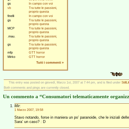
gs
In campo con voi
vb
Tra tutte le passioni,
proprio questa
finelli
In campo con voi
gs
Tra tutte le passioni,
proprio questa
MCP
Tra tutte le passioni,
proprio questa
.mau.
Tra tutte le passioni,
proprio questa
gs
Tra tutte le passioni,
proprio questa
mfp
GTT horror
Mirko
GTT horror
Tutti i commenti
»
This entry was posted on giovedì, Marzo 1st, 2007 at 7:44 pm, and is filed under
StillLi
Both comments and pings are currently closed.
Un commento a “Consumatori telematicamente organizz
Mir
:
1 Marzo 2007, 19:58
Stavo notando, forse in maniera un po’ paranoide, che le iniziali delle
Sara’ un caso? : D