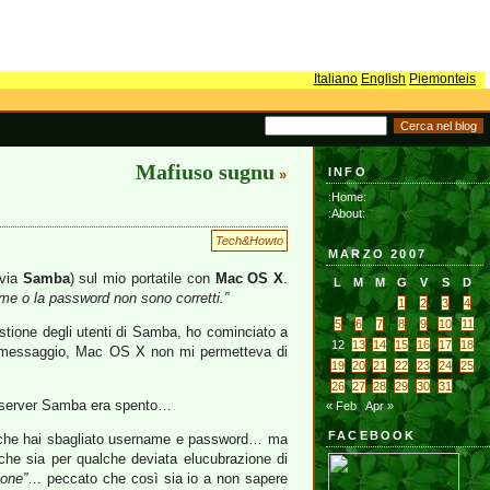
Italiano
English
Piemonteis
Mafiuso sugnu
INFO
»
:Home:
:About:
Tech&Howto
MARZO 2007
via
Samba
) sul mio portatile con
Mac OS X
.
L
M
M
G
V
S
D
me o la password non sono corretti.”
1
2
3
4
5
6
7
8
9
10
11
stione degli utenti di Samba, ho cominciato a
12
13
14
15
16
17
18
uel messaggio, Mac OS X non mi permetteva di
19
20
21
22
23
24
25
26
27
28
29
30
31
il server Samba era spento…
« Feb
Apr »
FACEBOOK
che hai sbagliato username e password… ma
 che sia per qualche deviata elucubrazione di
ione”
… peccato che così sia io a non sapere