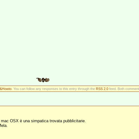
&Howto
. You can follow any responses to this entry through the
RSS 2.0
feed. Both comments
di mac OSX è una simpatica trovata pubblicitarie.
Mela.