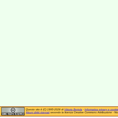
Questo sito è (C) 1995-2026 di
Vittorio Bertola
-
Informativa privacy e cooki
Alcuni diritti riservati
secondo la licenza Creative Commons Attribuzione - No