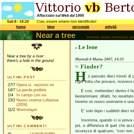
Affacciato sul Web dal 1995
Sab 8 - 18:20
Ciao, essere umano non identificato!
home
blog
personale
attività
Near a tree
ovvero come rovinarsi una 
Le Iene
«
Near a tree by a river
Martedì 6 Marzo 2007, 14:35
there's a hole in the ground
Finder?
H
o passato dieci minuti di
ULTIMI POST
Ogni volta che provavo, ricevevo 
27/7
Opera sì, nazismo no
14/7
La parola proibita
E così, mettendoci dentro il f
1/4
In campo con voi
bestemmiare: difatti, ho resetta
23/2
Nuovo cinema Luftansia
inserire un nuovo username e un
(2026)
11/2
Wormslayer
E’ solo dopo i suddetti dieci
Insomma, quando ci si prova a
poi, a differenza di quel che acc
ULTIMI COMMENTI
sicurezza di qualcuno,
“così non
gs
La parola proibita