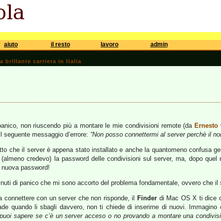
aiuto
il resto
lavoro
admin
brillante carriera in Italia
 panico, non riuscendo più a montare le mie condivisioni remote (da
Ernesto
il seguente messaggio d’errore:
“Non posso connettermi al server perchè il no
atto che il server è appena stato installato e anche la quantomeno confusa ge
to (almeno credevo) la password delle condivisioni sul server, ma, dopo q
a nuova password!
 minuti di panico che mi sono accorto del problema fondamentale, ovvero che 
 connettere con un server che non risponde, il
Finder
di Mac OS X ti dice 
ade quando li sbagli davvero, non ti chiede di inserirne di nuovi. Immagino
 puoi sapere se c’è un server acceso o no provando a montare una condivis