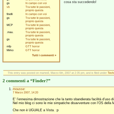
cosa sta succedendo!
gs
In campo con voi
vb
Tra tutte le passioni,
proprio questa
finelli
In campo con voi
gs
Tra tutte le passioni,
proprio questa
MCP
Tra tutte le passioni,
proprio questa
.mau.
Tra tutte le passioni,
proprio questa
gs
Tra tutte le passioni,
proprio questa
mfp
GTT horror
Mirko
GTT horror
Tutti i commenti
»
This entry was posted on martedì, Marzo 6th, 2007 at 2:35 pm, and is filed under
Tech
2 commenti a “Finder?”
mousse
:
7 Marzo 2007, 14:20
E’ l’ennesima dimostrazione che la tanto sbandierata facilità d’uso 
Nel mio blog ci sono le mie simpatiche disavventure con l’OS della 
Che non è UGUALE a Vista. :p