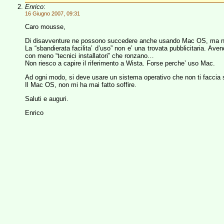
Enrico
:
16 Giugno 2007, 09:31
Caro mousse,
Di disavventure ne possono succedere anche usando Mac OS, ma non
La “sbandierata facilita’ d’uso” non e’ una trovata pubblicitaria. Aven
con meno “tecnici installatori” che ronzano…
Non riesco a capire il riferimento a Wista. Forse perche’ uso Mac.
Ad ogni modo, si deve usare un sistema operativo che non ti faccia s
Il Mac OS, non mi ha mai fatto soffire.
Saluti e auguri.
Enrico