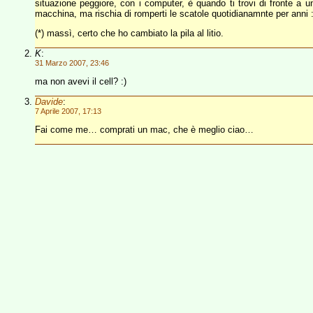
situazione peggiore, con i computer, è quando ti trovi di fronte a u
macchina, ma rischia di romperti le scatole quotidianamnte per anni :
(*) massì, certo che ho cambiato la pila al litio.
K
:
31 Marzo 2007, 23:46
ma non avevi il cell? :)
Davide
:
7 Aprile 2007, 17:13
Fai come me… comprati un mac, che è meglio ciao…