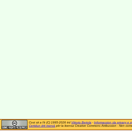
Cost sit a l'è (C) 1995-2026 ëd
Vittorio Bertola
-
Informassion sla privacy e si
Certidun drit riservà
për la licensa Creative Commons Atribussion - Nen comer