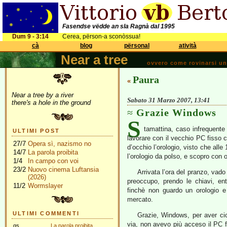
Fasendse vëdde an sla Ragnà dal 1995
Dum 9 - 3:14
Cerea, përson-a sconòssua!
cà
blog
përsonal
atività
Near a tree
ovvero come rovinarsi una 
Paura
«
Near a tree by a river
Sabato 31 Marzo 2007, 13:41
there's a hole in the ground
Grazie Windows
S
tamattina, caso infrequente
ULTIMI POST
lavorare con il vecchio PC fisso
27/7
Opera sì, nazismo no
d’occhio l’orologio, visto che al
14/7
La parola proibita
l’orologio da polso, e scopro con or
1/4
In campo con voi
23/2
Nuovo cinema Luftansia
Arrivata l’ora del pranzo, va
(2026)
preoccupo, prendo le chiavi, e
11/2
Wormslayer
finchè non guardo un orologio
mercato.
ULTIMI COMMENTI
Grazie, Windows, per aver cic
via, non avevo più acceso il PC 
gs
La parola proibita