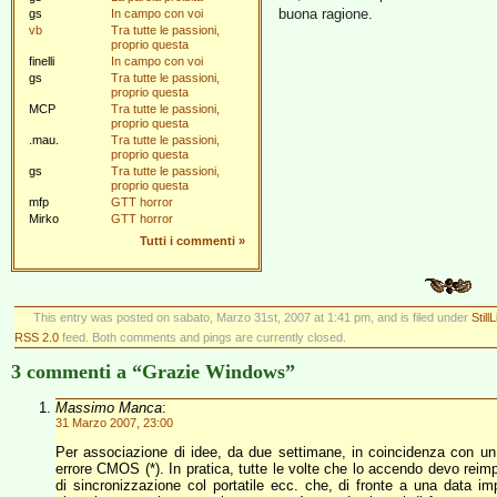
buona ragione.
gs
In campo con voi
vb
Tra tutte le passioni,
proprio questa
finelli
In campo con voi
gs
Tra tutte le passioni,
proprio questa
MCP
Tra tutte le passioni,
proprio questa
.mau.
Tra tutte le passioni,
proprio questa
gs
Tra tutte le passioni,
proprio questa
mfp
GTT horror
Mirko
GTT horror
Tutti i commenti
»
This entry was posted on sabato, Marzo 31st, 2007 at 1:41 pm, and is filed under
StillL
RSS 2.0
feed. Both comments and pings are currently closed.
3 commenti a “Grazie Windows”
Massimo Manca
:
31 Marzo 2007, 23:00
Per associazione di idee, da due settimane, in coincidenza con un
errore CMOS (*). In pratica, tutte le volte che lo accendo devo reimp
di sincronizzazione col portatile ecc. che, di fronte a una data imp