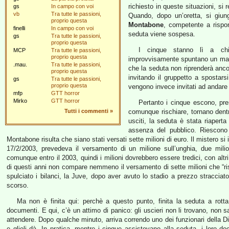
richiesto in queste situazioni, si
gs
In campo con voi
vb
Tra tutte le passioni,
Quando, dopo un’oretta, si giung
proprio questa
Montabone
, competente a rispon
finelli
In campo con voi
seduta viene sospesa.
gs
Tra tutte le passioni,
proprio questa
I cinque stanno lì a chia
MCP
Tra tutte le passioni,
proprio questa
improvvisamente spuntano un manip
.mau.
Tra tutte le passioni,
che la seduta non riprenderà anco
proprio questa
invitando il gruppetto a spostarsi
gs
Tra tutte le passioni,
proprio questa
vengono invece invitati ad andare a
mfp
GTT horror
Mirko
GTT horror
Pertanto i cinque escono, pr
Tutti i commenti
»
comunque rischiare, tornano dent
usciti, la seduta è stata riapert
assenza del pubblico. Riescono
Montabone risulta che siano stati versati sette milioni di euro. Il mistero si i
17/2/2003, prevedeva il versamento di un milione sull’unghia, due milion
comunque entro il 2003, quindi i milioni dovrebbero essere tredici, con alt
di questi anni non compare nemmeno il versamento di sette milioni che “ri
spulciato i bilanci, la Juve, dopo aver avuto lo stadio a prezzo stracci
scorso.
Ma non è finita qui: perchè a questo punto, finita la seduta a rotta
documenti. E qui, c’è un attimo di panico: gli uscieri non li trovano, non
attendere. Dopo qualche minuto, arriva correndo uno dei funzionari della
e glieli dà. In pratica, mentre i cinque assistevano alla seduta, i loro do