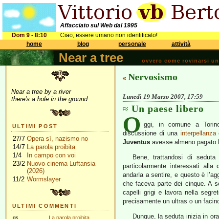
Affacciato sul Web dal 1995
Dom 9 - 8:10
Ciao, essere umano non identificato!
home
blog
personale
attività
Near a tree
ovvero come rovinarsi una 
Nervosismo
«
Near a tree by a river
Lunedì 19 Marzo 2007, 17:59
there's a hole in the ground
Un paese libero
O
ggi, in comune a Torino
ULTIMI POST
discussione di una
interpellanza
c
27/7
Opera sì, nazismo no
Juventus
avesse almeno pagato l
14/7
La parola proibita
1/4
In campo con voi
Bene, trattandosi di seduta 
23/2
Nuovo cinema Luftansia
particolarmente interessati all
(2026)
andarla a sentire, e questo è l’a
11/2
Wormslayer
che faceva parte dei cinque. A s
capelli grigi e lavora nella segre
precisamente un ultras o un facin
ULTIMI COMMENTI
Dunque, la seduta inizia in ora
gs
La parola proibita