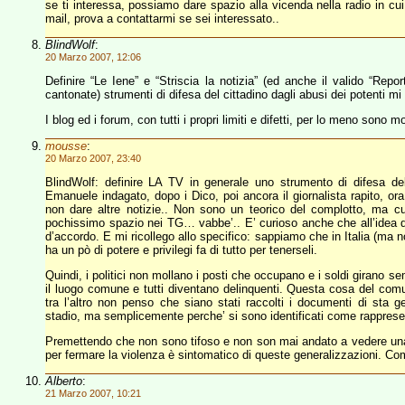
se ti interessa, possiamo dare spazio alla vicenda nella radio in cu
mail, prova a contattarmi se sei interessato..
BlindWolf
:
20 Marzo 2007, 12:06
Definire “Le Iene” e “Striscia la notizia” (ed anche il valido “Rep
cantonate) strumenti di difesa del cittadino dagli abusi dei potenti mi 
I blog ed i forum, con tutti i propri limiti e difetti, per lo meno sono mol
mousse
:
20 Marzo 2007, 23:40
BlindWolf: definire LA TV in generale uno strumento di difesa del
Emanuele indagato, dopo i Dico, poi ancora il giornalista rapito, ora V
non dare altre notizie.. Non sono un teorico del complotto, ma cu
pochissimo spazio nei TG… vabbe’.. E’ curioso anche che all’idea di m
d’accordo. E mi ricollego allo specifico: sappiamo che in Italia (ma non
ha un pò di potere e privilegi fa di tutto per tenerseli.
Quindi, i politici non mollano i posti che occupano e i soldi girano se
il luogo comune e tutti diventano delinquenti. Questa cosa del co
tra l’altro non penso che siano stati raccolti i documenti di sta g
stadio, ma semplicemente perche’ si sono identificati come rappresen
Premettendo che non sono tifoso e non son mai andato a vedere una par
per fermare la violenza è sintomatico di queste generalizzazioni. Come
Alberto
:
21 Marzo 2007, 10:21