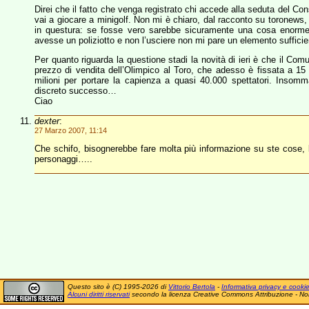
Direi che il fatto che venga registrato chi accede alla seduta del C
vai a giocare a minigolf. Non mi è chiaro, dal racconto su toronews,
in questura: se fosse vero sarebbe sicuramente una cosa enorme e
avesse un poliziotto e non l’usciere non mi pare un elemento suffic
Per quanto riguarda la questione stadi la novità di ieri è che il Co
prezzo di vendita dell’Olimpico al Toro, che adesso è fissata a 15 
milioni per portare la capienza a quasi 40.000 spettatori. Inso
discreto successo…
Ciao
dexter
:
27 Marzo 2007, 11:14
Che schifo, bisognerebbe fare molta più informazione su ste cose, 
personaggi…..
Questo sito è (C) 1995-2026 di
Vittorio Bertola
-
Informativa privacy e cooki
Alcuni diritti riservati
secondo la licenza Creative Commons Attribuzione - No