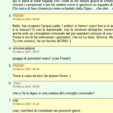
qui si parla di stadi regalati con i soldi di noi italiani grazie al cre
vincere i campionati e per far vedere come si gestisce un squadra di 
Chi cerca di fare chiarezza viene schedato dalla Digos… che dire… 
FRANK
:
20 Marzo 2007, 08:56
Bello, hai scoperto l’acqua calda. I politici si fanno i cazzi loro e s
è lo stesso? O con le autostrade, con le strutture olimpiche, inso
anche solo un consigliere comunale del più sperduto comune di una v
Forse è ora di far intervenire i giornalisti, che so Le Iene, Striscia. M
Tu che conosci, fai un fischio all’ONU :)
simonecaldana
:
20 Marzo 2007, 09:27
pioggia di pomodori marci! (ciao Frank!)
FRANK
:
20 Marzo 2007, 09:44
Torna a casa ed esci da questo forum :)
.mau.
:
20 Marzo 2007, 09:50
che ci fa la digos in una seduta del consiglio comunale?
chk
:
20 Marzo 2007, 11:20
ciao, cercherò di contattarti nei prossimi giorni..