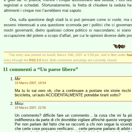
registrati e schedati. Sfortunatamente, la fretta di chiudere la seduta 
altrimenti i cinque non l’avrebbero mai saputo.
Ora, sulla questione degli stadi la si può pensare come si vuole, ma 
essersi interessati a una questione scomoda per i politici che ci govern
nostri governanti, dietro qualsiasi colore politico si nascondano, si siano
occupazione del potere a scopo d’affari, per cui le opinioni diverse dalle p
This entry was posted on lunedì, Marzo 19th, 2007 at 5:59 pm, and is filed under
Ita
entry through the
RSS 2.0
feed. Both comments and pings are currently closed.
11 commenti a “Un paese libero”
Mir
:
19 Marzo 2007, 19:54
Ma tu lo sai vero vb, che a continuare a postare ste storie risc
bicicletta, un’auto ACCIDENTALMENTE potrebbe tirarti sotto?
Misu
:
19 Marzo 2007, 22:55
Un commento? difficile fare un commento… la cosa che mi fa più
indifferenza da parte di chi dovrebbe vigilare affinchè queste ver
Per non parlare del fatto che se racconti a chi non segue la vicenda
che certe cose possano verificarsi… certe persone parlano di arbitri c