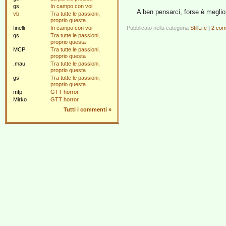
gs
In campo con voi
A ben pensarci, forse è meglio
vb
Tra tutte le passioni,
proprio questa
finelli
In campo con voi
Pubblicato nella categoria
StillLife
|
2 com
gs
Tra tutte le passioni,
proprio questa
MCP
Tra tutte le passioni,
proprio questa
.mau.
Tra tutte le passioni,
proprio questa
gs
Tra tutte le passioni,
proprio questa
mfp
GTT horror
Mirko
GTT horror
Tutti i commenti
»