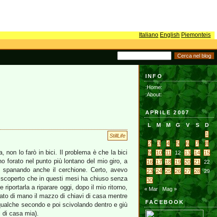
Italiano
English
Piemonteis
INFO
:Home:
:About:
APRILE 2007
L
M
M
G
V
S
D
1
StillLife
2
3
4
5
6
7
8
 non lo farò in bici. Il problema è che la bici
9
10
11
12
13
14
15
 ho forato nel punto più lontano del mio giro, a
16
17
18
19
20
21
22
, spanando anche il cerchione. Certo, avevo
23
24
25
26
27
28
29
 ho scoperto che in questi mesi ha chiuso senza
30
riportarla a riparare oggi, dopo il mio ritorno,
« Mar
Mag »
ato di mano il mazzo di chiavi di casa mentre
FACEBOOK
r qualche secondo e poi scivolando dentro e giù
i di casa mia).