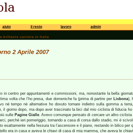
aiuto
il resto
lavoro
admin
brillante carriera in Italia
orno 2 Aprile 2007
ro in centro per appuntamenti e commissioni, ma, nonostante la bella giornata,
tima volta che l’ho presa, due domeniche fa (prima di partire per
Lisbona
),
o nè tempo nè alternative ho dovuto tornare indietro sulla gomma a terra
to, il giorno dopo, ma dopo aver trascinato la bici dal mio ciclista di fiducia
più sulle
Pagine Gialle
. Avevo comunque pensato di cercare un altro ciclista e 
i, perchè ieri pomeriggio, tornando a casa di corsa dallo stadio, mi è scivol
lato esattamente nella fessura tra l’ascensore e il piano, restando in bilico pe
ratello era in casa e aveva le chiavi di casa di mia mamma, che aveva le chiav