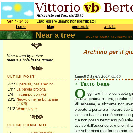
Affacciato sul Web dal 1995
Ven 7 - 14:50
Ciao, essere umano non identificato!
home
blog
personale
attività
Near a tree
ovvero come rovinarsi una 
Archivio per il gi
Near a tree by a river
there's a hole in the ground
Lunedì 2 Aprile 2007, 09:55
ULTIMI POST
Tutto bene
27/7
Opera sì, nazismo no
O
14/7
La parola proibita
ggi farò il mio consueto gi
1/4
In campo con voi
ha una gomma a terra, perchè l’ul
23/2
Nuovo cinema Luftansia
(2026)
Villarbasse
, e siccome non avev
11/2
Wormslayer
provato a portarla a riparare subi
lasciare traccia: non è nemmeno 
ma non posso nemmeno più arrivarc
ULTIMI COMMENTI
uscivo dall’ascensore, e si è infi
per sette piani (per fortuna mio f
gs
La parola proibita