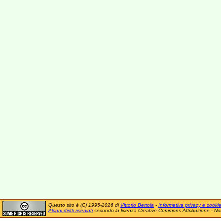
Questo sito è (C) 1995-2026 di
Vittorio Bertola
-
Informativa privacy e cooki
Alcuni diritti riservati
secondo la licenza Creative Commons Attribuzione - No