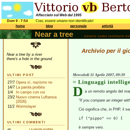
Affacciato sul Web dal 1995
Dom 9 - 7:54
Ciao, essere umano non identificato!
home
blog
personale
attività
Near a tree
ovvero come rovinarsi una 
Archivio per il gi
Near a tree by a river
there's a hole in the ground
Mercoledì 11 Aprile 2007, 09:39
ULTIMI POST
Linguaggi intellig
27/7
Opera sì, nazismo no
D
14/7
La parola proibita
a un remoto angolo del ma
1/4
In campo con voi
23/2
Nuovo cinema Luftansia
“If you compare an integer with
(2026)
11/2
Wormslayer
Ciò significa che, in PHP, il se
if ("pippo" == 0) {
ULTIMI COMMENTI
è sempre vero.
gs
La parola proibita