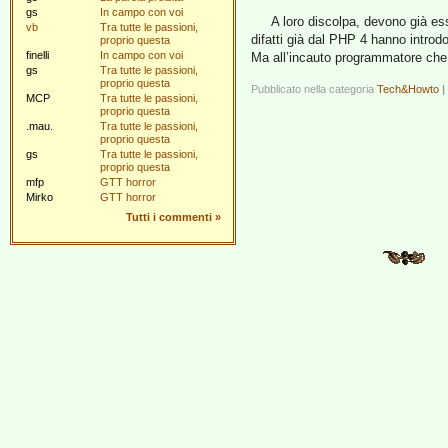
gs
In campo con voi
A loro discolpa, devono già es
vb
Tra tutte le passioni,
difatti già dal PHP 4 hanno introd
proprio questa
finelli
In campo con voi
Ma all’incauto programmatore che c
gs
Tra tutte le passioni,
proprio questa
Pubblicato nella categoria
Tech&Howto
|
MCP
Tra tutte le passioni,
proprio questa
.mau.
Tra tutte le passioni,
proprio questa
gs
Tra tutte le passioni,
proprio questa
mfp
GTT horror
Mirko
GTT horror
Tutti i commenti
»