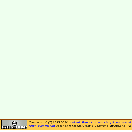
Questo sito è (C) 1995-2026 di
Vittorio Bertola
-
Informativa privacy e cooki
Alcuni diritti riservati
secondo la licenza Creative Commons Attribuzione - No