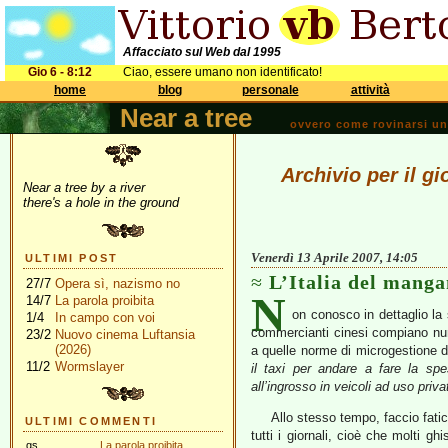
Affacciato sul Web dal 1995
Gio 6 - 8:12
Ciao, essere umano non identificato!
home
blog
personale
attività
Near a tree
ovvero come rovinarsi una 
Archivio per il gi
Near a tree by a river
there's a hole in the ground
Venerdì 13 Aprile 2007, 14:05
ULTIMI POST
L’Italia del manga
27/7
Opera sì, nazismo no
N
14/7
La parola proibita
on conosco in dettaglio la
1/4
In campo con voi
commercianti cinesi compiano num
23/2
Nuovo cinema Luftansia
(2026)
a quelle norme di microgestione d
11/2
Wormslayer
il taxi per andare a fare la spe
all’ingrosso in veicoli ad uso priva
Allo stesso tempo, faccio fati
ULTIMI COMMENTI
tutti i giornali, cioè che molti g
gs
La parola proibita