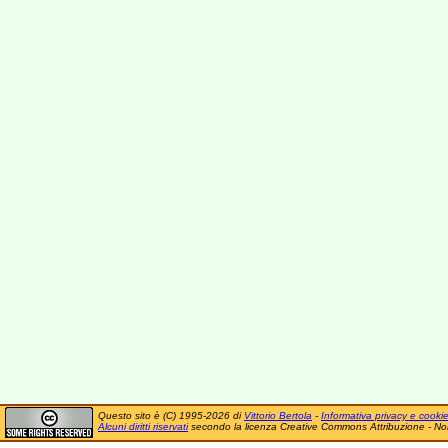
Questo sito è (C) 1995-2026 di
Vittorio Bertola
-
Informativa privacy e cooki
Alcuni diritti riservati
secondo la licenza Creative Commons Attribuzione - No