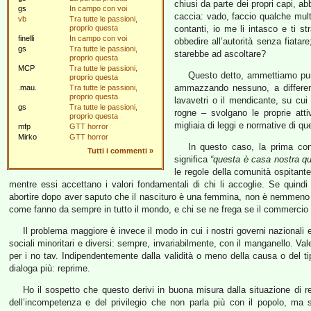
chiusi da parte dei propri capi, a
gs
In campo con voi
caccia: vado, faccio qualche mul
vb
Tra tutte le passioni,
proprio questa
contanti, io me li intasco e ti s
finelli
In campo con voi
obbedire all’autorità senza fiata
gs
Tra tutte le passioni,
starebbe ad ascoltare?
proprio questa
MCP
Tra tutte le passioni,
Questo detto, ammettiamo pur
proprio questa
ammazzando nessuno, a differenza d
.mau.
Tra tutte le passioni,
proprio questa
lavavetri o il mendicante, su cui 
gs
Tra tutte le passioni,
rogne – svolgano le proprie att
proprio questa
migliaia di leggi e normative di q
mfp
GTT horror
Mirko
GTT horror
In questo caso, la prima co
Tutti i commenti
»
significa
“questa è casa nostra qu
le regole della comunità ospitante
mentre essi accettano i valori fondamentali di chi li accoglie. Se quind
abortire dopo aver saputo che il nascituro è una femmina, non è nemmeno 
come fanno da sempre in tutto il mondo, e chi se ne frega se il commercio all
Il problema maggiore è invece il modo in cui i nostri governi nazionali e 
sociali minoritari e diversi: sempre, invariabilmente, con il manganello. Val
per i no tav. Indipendentemente dalla validità o meno della causa o del t
dialoga più: reprime.
Ho il sospetto che questo derivi in buona misura dalla situazione di reg
dell’incompetenza e del privilegio che non parla più con il popolo, ma 