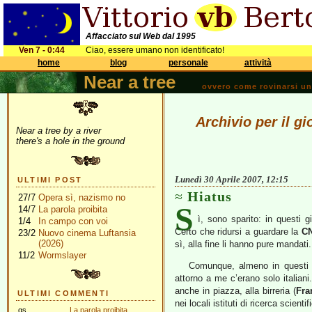
Affacciato sul Web dal 1995
Ven 7 - 0:44
Ciao, essere umano non identificato!
home
blog
personale
attività
Near a tree
ovvero come rovinarsi una 
Archivio per il gi
Near a tree by a river
there's a hole in the ground
Lunedì 30 Aprile 2007, 12:15
ULTIMI POST
Hiatus
27/7
Opera sì, nazismo no
S
14/7
La parola proibita
ì, sono sparito: in questi 
1/4
In campo con voi
Certo che ridursi a guardare la
C
23/2
Nuovo cinema Luftansia
(2026)
sì, alla fine li hanno pure mandati
11/2
Wormslayer
Comunque, almeno in questi g
attorno a me c’erano solo italiani.
anche in piazza, alla birreria (
Fra
ULTIMI COMMENTI
nei locali istituti di ricerca scient
gs
La parola proibita