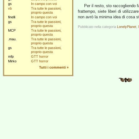
gs
In campo con voi
Per il resto, sto raccogliendo f
vb
Tra tutte le passioni,
frattempo, siete liberi di utilizz
proprio questa
non avrò la minima idea di cosa 
finelli
In campo con voi
gs
Tra tutte le passioni,
proprio questa
Pubblicato nella categoria
LonelyPlanet
,
MCP
Tra tutte le passioni,
proprio questa
.mau.
Tra tutte le passioni,
proprio questa
gs
Tra tutte le passioni,
proprio questa
mfp
GTT horror
Mirko
GTT horror
Tutti i commenti
»