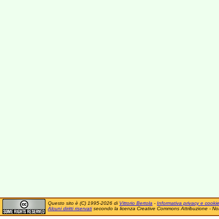
Questo sito è (C) 1995-2026 di
Vittorio Bertola
-
Informativa privacy e cooki
Alcuni diritti riservati
secondo la licenza Creative Commons Attribuzione - No