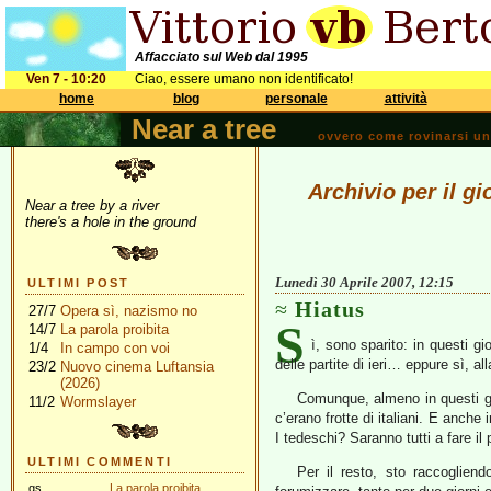
Affacciato sul Web dal 1995
Ven 7 - 10:20
Ciao, essere umano non identificato!
home
blog
personale
attività
Near a tree
ovvero come rovinarsi una 
Archivio per il gi
Near a tree by a river
there's a hole in the ground
Lunedì 30 Aprile 2007, 12:15
ULTIMI POST
Hiatus
27/7
Opera sì, nazismo no
S
14/7
La parola proibita
ì, sono sparito: in questi g
1/4
In campo con voi
delle partite di ieri… eppure sì, a
23/2
Nuovo cinema Luftansia
(2026)
Comunque, almeno in questi gio
11/2
Wormslayer
c’erano frotte di italiani. E anche i
I tedeschi? Saranno tutti a fare il 
ULTIMI COMMENTI
Per il resto, sto raccogliend
gs
La parola proibita