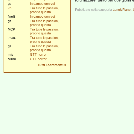
forumizzare, tanto per due giorni
gs
In campo con voi
vb
Tra tutte le passioni,
Pubblicato nella categoria
LonelyPlanet
,
proprio questa
finelli
In campo con voi
gs
Tra tutte le passioni,
proprio questa
MCP
Tra tutte le passioni,
proprio questa
.mau.
Tra tutte le passioni,
proprio questa
gs
Tra tutte le passioni,
proprio questa
mfp
GTT horror
Mirko
GTT horror
Tutti i commenti
»