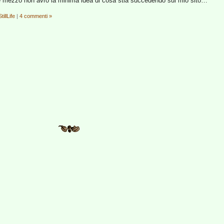
 e mezzo non avrò la minima idea di cosa stia succedendo sul mio sito…
StillLife
|
4 commenti »