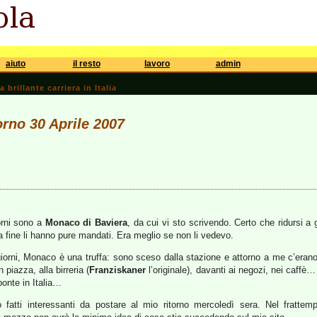
aiuto
il resto
lavoro
admin
brillante carriera in Italia
orno 30 Aprile 2007
iorni sono a
Monaco di Baviera
, da cui vi sto scrivendo. Certo che ridursi a
lla fine li hanno pure mandati. Era meglio se non li vedevo.
rni, Monaco è una truffa: sono sceso dalla stazione e attorno a me c’erano s
n piazza, alla birreria (
Franziskaner
l’originale), davanti ai negozi, nei caffè… p
ponte in Italia…
o fatti interessanti da postare al mio ritorno mercoledì sera. Nel frattemp