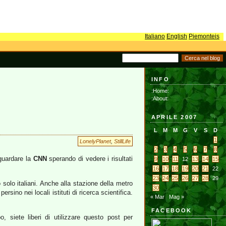
Italiano
English
Piemonteis
INFO
:Home:
:About:
APRILE 2007
L
M
M
G
V
S
D
1
LonelyPlanet
,
StillLife
2
3
4
5
6
7
8
 guardare la
CNN
sperando di vedere i risultati
9
10
11
12
13
14
15
16
17
18
19
20
21
22
23
24
25
26
27
28
29
olo italiani. Anche alla stazione della metro
30
ersino nei locali istituti di ricerca scientifica.
« Mar
Mag »
FACEBOOK
o, siete liberi di utilizzare questo post per