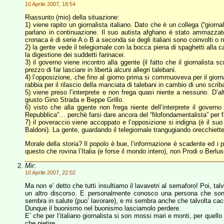
10 Aprile 2007, 18:54
Riassunto (mio) della situazione:
1) viene rapito un giornalista italiano. Dato che è un collega (“giornal
parlano in continuazione. Il suo autista afghano è stato ammazzat
cronaca è di serie A o B a seconda se degli italiani sono coinvolti o n
2) la gente vede il telegiornale con la bocca piena di spaghetti alla
la digestione dei suddetti farinacei.
3) il governo viene incontro alla ggente (il fatto che il giornalista s
prezzo di far lasciare in libertà alcuni allegri talebani.
4) l’opposizione, che fino al giorno prima si commuoveva per il gio
rabbia per il rilascio della manciata di talebani in cambio di uno scr
5) viene preso l’interprete e non frega quasi niente a nessuno. D’al
giusto Gino Strada e Beppe Grillo.
6) visto che alla ggente non frega niente dell’interprete il gover
Repubblica”… perchè farsi dare ancora del “filofondamentalista” per farlo
7) il poveraccio viene accoppato e l’opposizione si indigna (è il 
Baldoni). La gente, guardando il telegiornale trangugiando orecchiett
Morale della storia? Il popolo è bue, l’informazione è scadente ed i 
questo che rovina l’Italia (e forse il mondo intero), non Prodi o Berlusc
Mir
:
10 Aprile 2007, 22:02
Ma non e’ detto che tutti insultiamo il lavavetri al semaforo! Poi, tal
un altro discorso. E personalmente conosco una persona che son
sembra in salute (puo’ lavorare), e mi sembra anche che talvolta cacc
Dunque il buonismo nel buonismo lasciamolo perdere.
E’ che per l’italiano giornalista si son mossi mari e monti, per quell
che pietire.