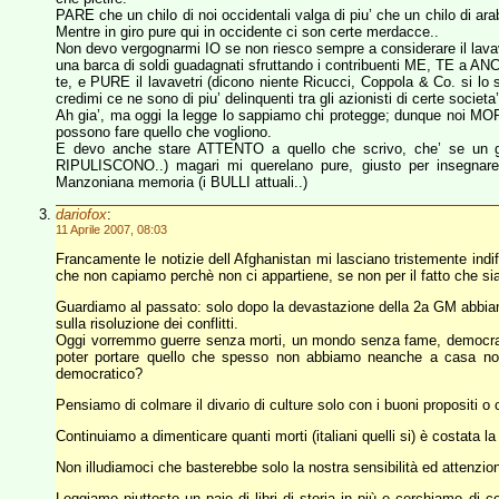
PARE che un chilo di noi occidentali valga di piu’ che un chilo di arab
Mentre in giro pure qui in occidente ci son certe merdacce..
Non devo vergognarmi IO se non riesco sempre a considerare il lavave
una barca di soldi guadagnati sfruttando i contribuenti ME, TE a ANCH
te, e PURE il lavavetri (dicono niente Ricucci, Coppola & Co. si lo 
credimi ce ne sono di piu’ delinquenti tra gli azionisti di certe societ
Ah gia’, ma oggi la legge lo sappiamo chi protegge; dunque noi MOR
possono fare quello che vogliono.
E devo anche stare ATTENTO a quello che scrivo, che’ se un gior
RIPULISCONO..) magari mi querelano pure, giusto per insegnare 
Manzoniana memoria (i BULLI attuali..)
dariofox
:
11 Aprile 2007, 08:03
Francamente le notizie dell Afghanistan mi lasciano tristemente indiff
che non capiamo perchè non ci appartiene, se non per il fatto che sia
Guardiamo al passato: solo dopo la devastazione della 2a GM abbiamo 
sulla risoluzione dei conflitti.
Oggi vorremmo guerre senza morti, un mondo senza fame, democrazi
poter portare quello che spesso non abbiamo neanche a casa no
democratico?
Pensiamo di colmare il divario di culture solo con i buoni propositi o
Continuiamo a dimenticare quanti morti (italiani quelli si) è costata l
Non illudiamoci che basterebbe solo la nostra sensibilità ed attenz
Leggiamo piuttosto un paio di libri di storia in più e cerchiamo di c