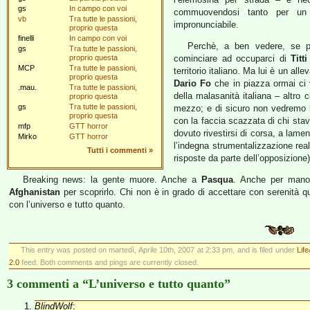
gs
In campo con voi
commuovendosi tanto per un 
vb
Tra tutte le passioni,
impronunciabile.
proprio questa
finelli
In campo con voi
Perchè, a ben vedere, se p
gs
Tra tutte le passioni,
proprio questa
cominciare ad occuparci di
Titt
MCP
Tra tutte le passioni,
territorio italiano. Ma lui è un a
proprio questa
Dario Fo
che in piazza ormai ci 
.mau.
Tra tutte le passioni,
della malasanità italiana – altro
proprio questa
gs
Tra tutte le passioni,
mezzo; e di sicuro non vedremo
proprio questa
con la faccia scazzata di chi sta
mfp
GTT horror
dovuto rivestirsi di corsa, a lame
Mirko
GTT horror
l’indegna strumentalizzazione re
Tutti i commenti
»
risposte da parte dell’opposizione)
Breaking news: la gente muore. Anche a
Pasqua
. Anche per mano 
Afghanistan
per scoprirlo. Chi non è in grado di accettare con serenità q
con l’universo e tutto quanto.
This entry was posted on martedì, Aprile 10th, 2007 at 2:33 pm, and is filed under
Lif
2.0
feed. Both comments and pings are currently closed.
3 commenti a “L’universo e tutto quanto”
BlindWolf
: