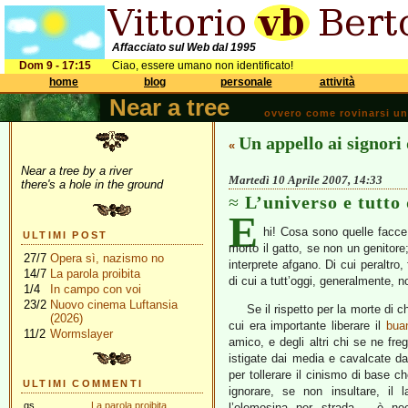
Affacciato sul Web dal 1995
Dom 9 - 17:15
Ciao, essere umano non identificato!
home
blog
personale
attività
Near a tree
ovvero come rovinarsi una 
Un appello ai signor
«
Near a tree by a river
Martedì 10 Aprile 2007, 14:33
there's a hole in the ground
L’universo e tutto
E
hi! Cosa sono quelle facce
ULTIMI POST
morto il gatto, se non un genitore
27/7
Opera sì, nazismo no
interprete afgano. Di cui peraltro
14/7
La parola proibita
di cui a tutt’oggi, generalmente,
1/4
In campo con voi
23/2
Nuovo cinema Luftansia
Se il rispetto per la morte di 
(2026)
cui era importante liberare il
bua
11/2
Wormslayer
amico, e degli altri chi se ne freg
istigate dai media e cavalcate da
per tollerare il cinismo di base 
ULTIMI COMMENTI
ignorare, se non insultare, il
gs
La parola proibita
l’elemosina per strada – è nec