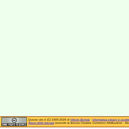
Questo sito è (C) 1995-2026 di
Vittorio Bertola
-
Informativa privacy e cooki
Alcuni diritti riservati
secondo la licenza Creative Commons Attribuzione - No