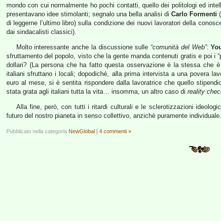
mondo con cui normalmente ho pochi contatti, quello dei politologi ed intelle
presentavano idee stimolanti; segnalo una bella analisi di
Carlo Formenti
(
di leggerne l’ultimo libro) sulla condizione dei nuovi lavoratori della conos
dai sindacalisti classici).
Molto interessante anche la discussione sulle
“comunità del Web”
:
Yo
sfruttamento del popolo, visto che la gente manda contenuti gratis e poi i 
dollari? (La persona che ha fatto questa osservazione è la stessa che 
italiani sfruttano i locali; dopodiché, alla prima intervista a una povera l
euro al mese, si è sentita rispondere dalla lavoratrice che quello stipendi
stata grata agli italiani tutta la vita… insomma, un altro caso di
reality che
Alla fine, però, con tutti i ritardi culturali e le sclerotizzazioni ideo
futuro del nostro pianeta in senso collettivo, anzichè puramente individuale
Pubblicato nella categoria
NewGlobal
|
4 commenti »