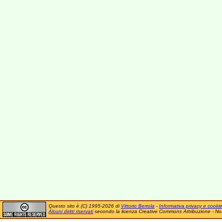
Questo sito è (C) 1995-2026 di
Vittorio Bertola
-
Informativa privacy e cooki
Alcuni diritti riservati
secondo la licenza Creative Commons Attribuzione - No