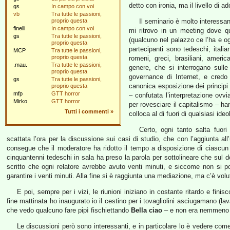
detto con ironia, ma il livello di a
gs
In campo con voi
vb
Tra tutte le passioni,
proprio questa
Il seminario è molto interessan
finelli
In campo con voi
mi ritrovo in un meeting dove q
gs
Tra tutte le passioni,
(qualcuno nel palazzo ce l’ha e o
proprio questa
partecipanti sono tedeschi, italia
MCP
Tra tutte le passioni,
proprio questa
romeni, greci, brasiliani, americ
.mau.
Tra tutte le passioni,
genere, che si interrogano sull
proprio questa
governance di Internet, e credo
gs
Tra tutte le passioni,
canonica esposizione dei principi 
proprio questa
mfp
GTT horror
– confutata l’interpretazione ovv
Mirko
GTT horror
per rovesciare il capitalismo – h
Tutti i commenti
»
colloca al di fuori di qualsiasi id
Certo, ogni tanto salta fuori
scattata l’ora per la discussione sui casi di studio, che con l’aggiunta a
consegue che il moderatore ha ridotto il tempo a disposizione di ciascun 
cinquantenni tedeschi in sala ha preso la parola per sottolineare che sul d
scritto che ogni relatore avrebbe avuto venti minuti, e siccome non si p
garantire i venti minuti. Alla fine si è raggiunta una mediazione, ma c’è volu
E poi, sempre per i vizi, le riunioni iniziano in costante ritardo e fin
fine mattinata ho inaugurato io il cestino per i tovagliolini asciugamano (l
che vedo qualcuno fare pipì fischiettando
Bella ciao
– e non era nemmeno i
Le discussioni però sono interessanti, e in particolare lo è vedere come