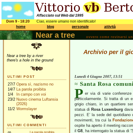
Affacciato sul Web dal 1995
Dom 9 - 18:20
Ciao, essere umano non identificato!
home
blog
personale
attività
Near a tree
ovvero come rovinarsi una 
Archivio per il g
Near a tree by a river
there's a hole in the ground
Lunedì 4 Giugno 2007, 13:51
ULTIMI POST
Santa Rosa comuni
27/7
Opera sì, nazismo no
P
14/7
La parola proibita
er via di varie conferenze 
1/4
In campo con voi
particolarmente. Si tratta di un
23/2
Nuovo cinema Luftansia
(2026)
grigio chiaro, in un quartiere se
11/2
Wormslayer
statua di
Rosa Luxemburg
davan
pezzi. E’ la sede del quotidiano 
movimenti, tra cui la
Fondazion
ULTIMI COMMENTI
ospite ha aperto il meeting racco
il
G8
, ha interrogato la statua di
“
gs
La parola proibita