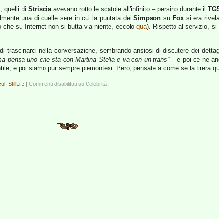
, quelli di
Striscia
avevano rotto le scatole all’infinito – persino durante il
TG
mente una di quelle sere in cui la puntata dei
Simpson
su
Fox
si era rivel
o che su Internet non si butta via niente, eccolo
qua
). Rispetto al servizio, si
di trascinarci nella conversazione, sembrando ansiosi di discutere dei detta
ma pensa uno che sta con Martina Stella e va con un trans”
– e poi ce ne an
ile, e poi siamo pur sempre piemontesi. Però, pensate a come se la tirerà ques
cul
,
StillLife
|
Commenti disabilitati
su Celebrità