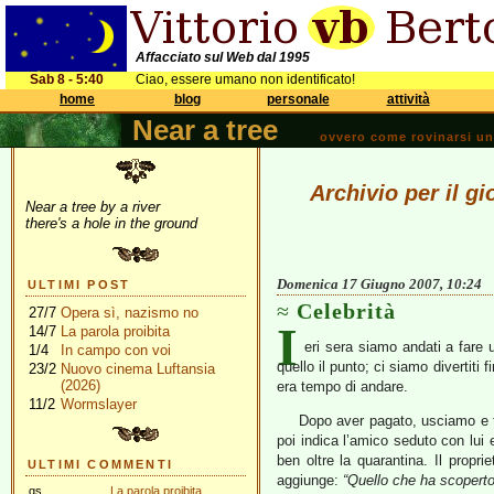
Affacciato sul Web dal 1995
Sab 8 - 5:40
Ciao, essere umano non identificato!
home
blog
personale
attività
Near a tree
ovvero come rovinarsi una 
Archivio per il g
Near a tree by a river
there's a hole in the ground
Domenica 17 Giugno 2007, 10:24
ULTIMI POST
Celebrità
27/7
Opera sì, nazismo no
I
14/7
La parola proibita
eri sera siamo andati a fare 
1/4
In campo con voi
quello il punto; ci siamo divertit
23/2
Nuovo cinema Luftansia
(2026)
era tempo di andare.
11/2
Wormslayer
Dopo aver pagato, usciamo e tr
poi indica l’amico seduto con lui 
ben oltre la quarantina. Il propri
ULTIMI COMMENTI
aggiunge:
“Quello che ha scoperto
gs
La parola proibita