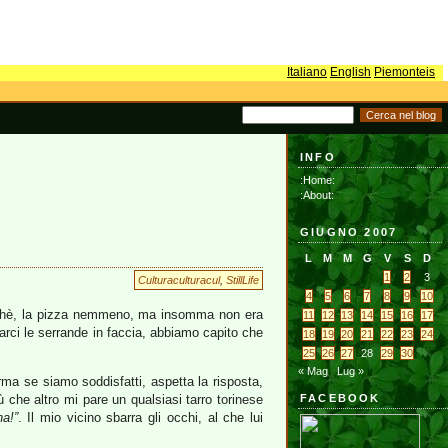
Italiano
English
Piemonteis
INFO
:Home:
:About:
GIUGNO 2007
L
M
M
G
V
S
D
1
2
3
Culturaculturacul
,
StillLife
4
5
6
7
8
9
10
nchè, la pizza nemmeno, ma insomma non era
11
12
13
14
15
16
17
sarci le serrande in faccia, abbiamo capito che
18
19
20
21
22
23
24
25
26
27
28
29
30
« Mag
Lug »
rma se siamo soddisfatti, aspetta la risposta,
 che altro mi pare un qualsiasi tarro torinese
FACEBOOK
na!”
. Il mio vicino sbarra gli occhi, al che lui