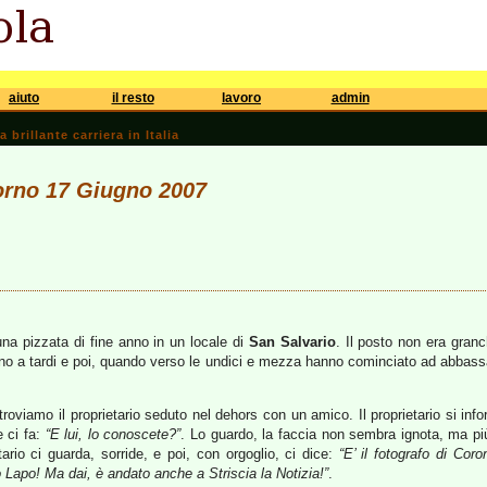
aiuto
il resto
lavoro
admin
brillante carriera in Italia
iorno 17 Giugno 2007
una pizzata di fine anno in un locale di
San Salvario
. Il posto non era gra
i fino a tardi e poi, quando verso le undici e mezza hanno cominciato ad abbas
oviamo il proprietario seduto nel dehors con un amico. Il proprietario si info
e ci fa:
“E lui, lo conoscete?”
. Lo guardo, la faccia non sembra ignota, ma più
etario ci guarda, sorride, e poi, con orgoglio, ci dice:
“E’ il fotografo di Coro
 Lapo! Ma dai, è andato anche a Striscia la Notizia!”
.