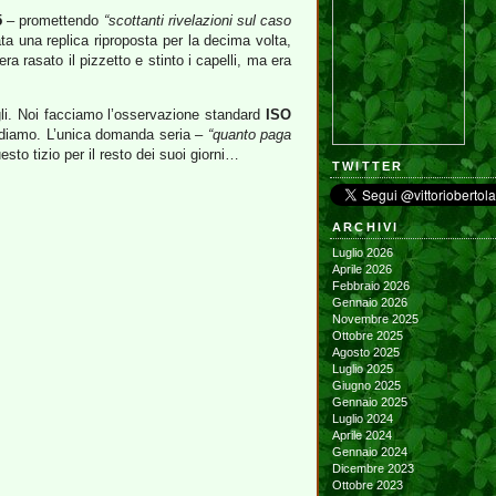
5
– promettendo
“scottanti rivelazioni sul caso
ata una replica riproposta per la decima volta,
 era rasato il pizzetto e stinto i capelli, ma era
gli. Noi facciamo l’osservazione standard
ISO
diamo. L’unica domanda seria –
“quanto paga
to tizio per il resto dei suoi giorni…
TWITTER
ARCHIVI
Luglio 2026
Aprile 2026
Febbraio 2026
Gennaio 2026
Novembre 2025
Ottobre 2025
Agosto 2025
Luglio 2025
Giugno 2025
Gennaio 2025
Luglio 2024
Aprile 2024
Gennaio 2024
Dicembre 2023
Ottobre 2023