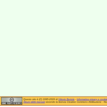
Questo sito è (C) 1995-2026 di
Vittorio Bertola
-
Informativa privacy e cooki
Alcuni diritti riservati
secondo la licenza Creative Commons Attribuzione - No