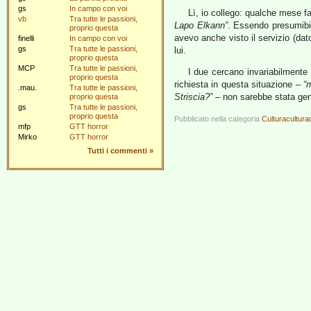
gs
In campo con voi
Lì, io collego: qualche mese fa
vb
Tra tutte le passioni,
Lapo Elkann”
. Essendo presumibil
proprio questa
avevo anche visto il servizio (dat
finelli
In campo con voi
gs
Tra tutte le passioni,
lui.
proprio questa
MCP
Tra tutte le passioni,
I due cercano invariabilmente 
proprio questa
richiesta in questa situazione –
“
.mau.
Tra tutte le passioni,
Striscia?”
– non sarebbe stata gent
proprio questa
gs
Tra tutte le passioni,
proprio questa
Pubblicato nella categoria
Culturacultura
mfp
GTT horror
Mirko
GTT horror
Tutti i commenti
»