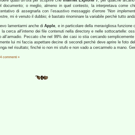
rdere quasi un’ora per scoprire che
Internet Explorer 7
, per qualche arcano
el documento; o meglio, almeno in quel contesto, la interpretava come chi
tentativo di assegnarla con l’esaustivo messaggio d’errore
“Non implement
estre, mi è venuto il dubbio; è bastato rinominare la variabile perchè tutto an
devo lamentarmi anche di
Apple
, e in particolare della meravigliosa funzione 
ui la cerca
all’interno
dei file contenuti nella directory e nelle sottocartelle: 
etro all’armadio. Peccato che nel 99% dei casi io stia cercando semplicemente
te lui mi faccia aspettare decine di secondi perchè deve aprire le foto delle 
inga nel risultato; finché io non mi stufo e non vado a cercarmelo a mano. Gen
4 commenti »