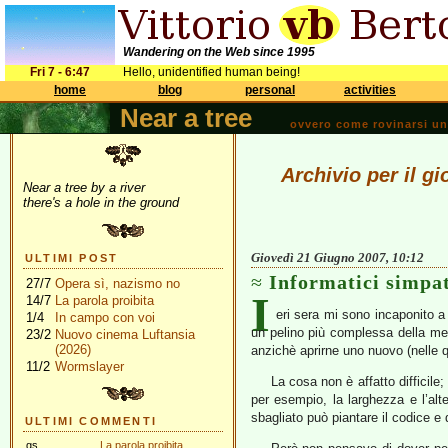
Wandering on the Web since 1995
Fri 7 - 6:47
Hello, unidentified human being!
home
blog
personal
activities
Near a tree
ovvero come rovinarsi una 
Archivio per il g
Near a tree by a river
there's a hole in the ground
Giovedì 21 Giugno 2007, 10:12
ULTIMI POST
Informatici simpat
27/7
Opera sì, nazismo no
I
14/7
La parola proibita
eri sera mi sono incaponito a
1/4
In campo con voi
un pelino più complessa della medi
23/2
Nuovo cinema Luftansia
(2026)
anzichè aprirne uno nuovo (nelle q
11/2
Wormslayer
La cosa non è affatto difficile;
per esempio, la larghezza e l’alt
sbagliato può piantare il codice e di
ULTIMI COMMENTI
gs
La parola proibita