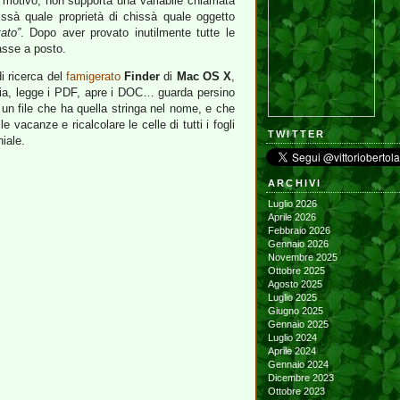
 motivo, non supporta una variabile chiamata
ssà quale proprietà di chissà quale oggetto
ato”
. Dopo aver provato inutilmente tutte le
dasse a posto.
di ricerca del
famigerato
Finder
di
Mac OS X
,
ossia, legge i PDF, apre i DOC… guarda persino
 un file che ha quella stringa nel nome, e che
vacanze e ricalcolare le celle di tutti i fogli
TWITTER
iale.
ARCHIVI
Luglio 2026
Aprile 2026
Febbraio 2026
Gennaio 2026
Novembre 2025
Ottobre 2025
Agosto 2025
Luglio 2025
Giugno 2025
Gennaio 2025
Luglio 2024
Aprile 2024
Gennaio 2024
Dicembre 2023
Ottobre 2023