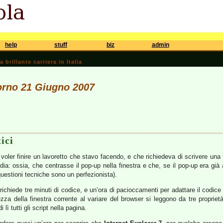
help
stuff
biz
admin
brillante carriera in Italia
iorno 21 Giugno 2007
ici
 voler finire un lavoretto che stavo facendo, e che richiedeva di scrivere un
a: ossia, che centrasse il pop-up nella finestra e che, se il pop-up era già a
uestioni tecniche sono un perfezionista).
 richiede tre minuti di codice, e un’ora di pacioccamenti per adattare il codice 
ezza della finestra corrente al variare del browser si leggono da tre proprie
 lì tutti gli script nella pagina.