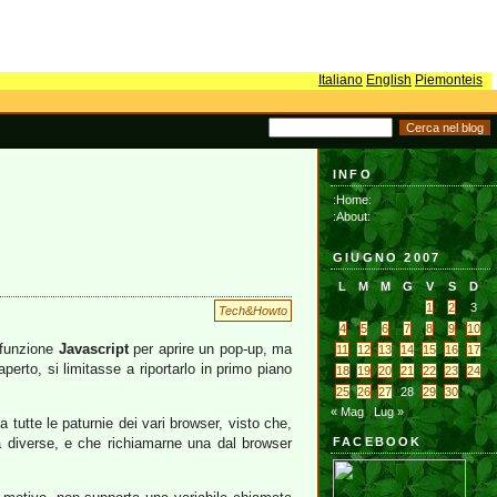
Italiano
English
Piemonteis
INFO
:Home:
:About:
GIUGNO 2007
L
M
M
G
V
S
D
1
2
3
Tech&Howto
4
5
6
7
8
9
10
a funzione
Javascript
per aprire un pop-up, ma
11
12
13
14
15
16
17
perto, si limitasse a riportarlo in primo piano
18
19
20
21
22
23
24
25
26
27
28
29
30
« Mag
Lug »
a tutte le paturnie dei vari browser, visto che,
tà diverse, e che richiamarne una dal browser
FACEBOOK