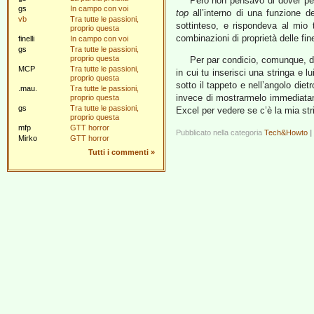
Però non pensavo di dover pe
gs
In campo con voi
top
all’interno di una funzione d
vb
Tra tutte le passioni,
sottinteso, e rispondeva al mio 
proprio questa
combinazioni di proprietà delle fin
finelli
In campo con voi
gs
Tra tutte le passioni,
proprio questa
Per par condicio, comunque, 
MCP
Tra tutte le passioni,
in cui tu inserisci una stringa e l
proprio questa
sotto il tappeto e nell’angolo di
.mau.
Tra tutte le passioni,
invece di mostrarmelo immediatamen
proprio questa
gs
Tra tutte le passioni,
Excel per vedere se c’è la mia str
proprio questa
mfp
GTT horror
Pubblicato nella categoria
Tech&Howto
|
Mirko
GTT horror
Tutti i commenti
»