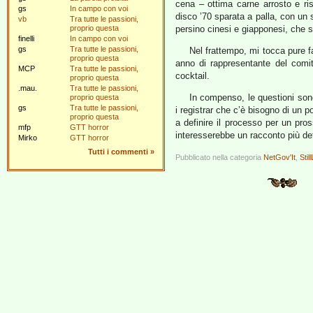
cena – ottima carne arrosto e ris
gs
In campo con voi
disco ’70 sparata a palla, con un 
vb
Tra tutte le passioni,
proprio questa
persino cinesi e giapponesi, che 
finelli
In campo con voi
gs
Tra tutte le passioni,
Nel frattempo, mi tocca pure fa
proprio questa
anno di rappresentante del comi
MCP
Tra tutte le passioni,
cocktail.
proprio questa
.mau.
Tra tutte le passioni,
In compenso, le questioni sono
proprio questa
gs
Tra tutte le passioni,
i registrar che c’è bisogno di un po
proprio questa
a definire il processo per un pro
mfp
GTT horror
interesserebbe un racconto più de
Mirko
GTT horror
Tutti i commenti
»
Pubblicato nella categoria
NetGov'It
,
Still