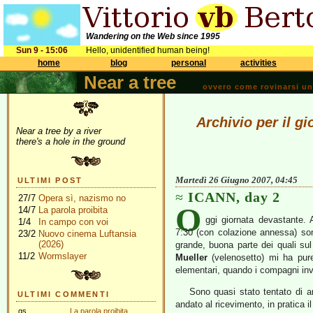
Wandering on the Web since 1995
Sun 9 - 15:06
Hello, unidentified human being!
home
blog
personal
activities
Near a tree
ovvero come rovinarsi una 
Archivio per il g
Near a tree by a river
there's a hole in the ground
Martedì 26 Giugno 2007, 04:45
ULTIMI POST
ICANN, day 2
27/7
Opera sì, nazismo no
O
14/7
La parola proibita
ggi giornata devastante. 
1/4
In campo con voi
7:30 (con colazione annessa) sono
23/2
Nuovo cinema Luftansia
(2026)
grande, buona parte dei quali su
11/2
Wormslayer
Mueller
(velenosetto) mi ha pure
elementari, quando i compagni invi
Sono quasi stato tentato di 
ULTIMI COMMENTI
andato al ricevimento, in pratica i
gs
La parola proibita