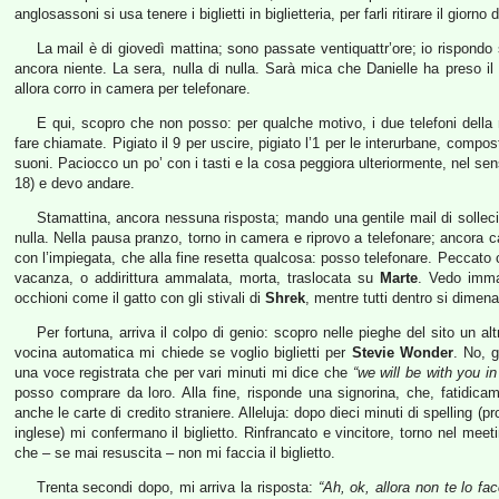
anglosassoni si usa tenere i biglietti in biglietteria, per farli ritirare il giorno 
La mail è di giovedì mattina; sono passate ventiquattr’ore; io rispondo
ancora niente. La sera, nulla di nulla. Sarà mica che Danielle ha preso il
allora corro in camera per telefonare.
E qui, scopro che non posso: per qualche motivo, i due telefoni della
fare chiamate. Pigiato il 9 per uscire, pigiato l’1 per le interurbane, compos
suoni. Paciocco un po’ con i tasti e la cosa peggiora ulteriormente, nel senso
18) e devo andare.
Stamattina, ancora nessuna risposta; mando una gentile mail di solleci
nulla. Nella pausa pranzo, torno in camera e riprovo a telefonare; ancora cas
con l’impiegata, che alla fine resetta qualcosa: posso telefonare. Peccat
vacanza, o addirittura ammalata, morta, traslocata su
Marte
. Vedo immag
occhioni come il gatto con gli stivali di
Shrek
, mentre tutti dentro si dimen
Per fortuna, arriva il colpo di genio: scopro nelle pieghe del sito un 
vocina automatica mi chiede se voglio biglietti per
Stevie Wonder
. No, g
una voce registrata che per vari minuti mi dice che
“we will be with you i
posso comprare da loro. Alla fine, risponde una signorina, che, fatidic
anche le carte di credito straniere. Alleluja: dopo dieci minuti di spelling (
inglese) mi confermano il biglietto. Rinfrancato e vincitore, torno nel mee
che – se mai resuscita – non mi faccia il biglietto.
Trenta secondi dopo, mi arriva la risposta:
“Ah, ok, allora non te lo fac