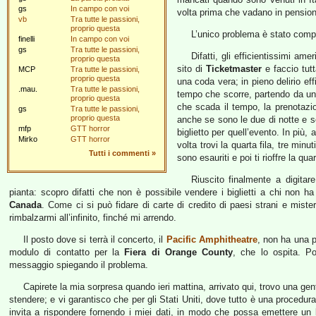
gs
In campo con voi
volta prima che vadano in pensio
vb
Tra tutte le passioni,
proprio questa
L’unico problema è stato compra
finelli
In campo con voi
gs
Tra tutte le passioni,
Difatti, gli efficientissimi am
proprio questa
sito di
Ticketmaster
e faccio tutt
MCP
Tra tutte le passioni,
proprio questa
una coda vera; in pieno delirio ef
.mau.
Tra tutte le passioni,
tempo che scorre, partendo da uno
proprio questa
che scada il tempo, la prenotazio
gs
Tra tutte le passioni,
proprio questa
anche se sono le due di notte e se
mfp
GTT horror
biglietto per quell’evento. In più,
Mirko
GTT horror
volta trovi la quarta fila, tre min
Tutti i commenti
»
sono esauriti e poi ti rioffre la quar
Riuscito finalmente a digitare
pianta: scopro difatti che non è possibile vendere i biglietti a chi non h
Canada
. Come ci si può fidare di carte di credito di paesi strani e mister
rimbalzarmi all’infinito, finché mi arrendo.
Il posto dove si terrà il concerto, il
Pacific Amphitheatre
, non ha una pr
modulo di contatto per la
Fiera di Orange County
, che lo ospita. Po
messaggio spiegando il problema.
Capirete la mia sorpresa quando ieri mattina, arrivato qui, trovo una g
stendere; e vi garantisco che per gli Stati Uniti, dove tutto è una procedu
invita a rispondere fornendo i miei dati, in modo che possa emettere un b