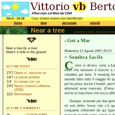
Affacciato sul Web dal 1995
Gio 6 - 18:36
Ciao, essere umano non identificato!
home
blog
personale
attività
Near a tree
ovvero come rovinarsi una 
Get a Mac
«
Near a tree by a river
Domenica 12 Agosto 2007, 02:53
there's a hole in the ground
Sembra facile
C
ome vi dicevo, sono a
Lo
ULTIMI POST
visto che nessuno è riuscito a 
27/7
Opera sì, nazismo no
chiudere per ferie. Il meeting f
14/7
La parola proibita
avendo fatto tutto il viaggio fin
1/4
In campo con voi
poi ho preso anche il lunedì, perc
23/2
Nuovo cinema Luftansia
altrimenti avrei mancato. (Prima
(2026)
anche la macchina che tocca affitt
11/2
Wormslayer
Dunque, essendo per due giorni 
mi son detto: fosse che c’è qu
ULTIMI COMMENTI
cinquanta chilometri da qui (qui
gs
La parola proibita
mancati quando sono venuti in Ita