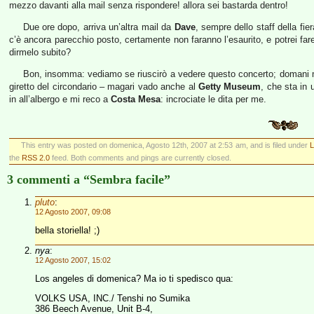
mezzo davanti alla mail senza rispondere! allora sei bastarda dentro!
Due ore dopo, arriva un’altra mail da
Dave
, sempre dello staff della fie
c’è ancora parecchio posto, certamente non faranno l’esaurito, e potrei far
dirmelo subito?
Bon, insomma: vediamo se riuscirò a vedere questo concerto; domani 
giretto del circondario – magari vado anche al
Getty Museum
, che sta in 
in all’albergo e mi reco a
Costa Mesa
: incrociate le dita per me.
This entry was posted on domenica, Agosto 12th, 2007 at 2:53 am, and is filed under
L
the
RSS 2.0
feed. Both comments and pings are currently closed.
3 commenti a “Sembra facile”
pluto
:
12 Agosto 2007, 09:08
bella storiella! ;)
nya
:
12 Agosto 2007, 15:02
Los angeles di domenica? Ma io ti spedisco qua:
VOLKS USA, INC./ Tenshi no Sumika
386 Beech Avenue, Unit B-4,