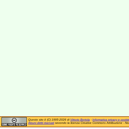
Questo sito è (C) 1995-2026 di
Vittorio Bertola
-
Informativa privacy e cooki
Alcuni diritti riservati
secondo la licenza Creative Commons Attribuzione - No