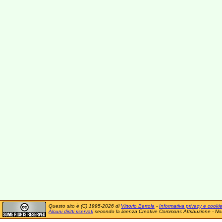
Questo sito è (C) 1995-2026 di
Vittorio Bertola
-
Informativa privacy e cooki
Alcuni diritti riservati
secondo la licenza Creative Commons Attribuzione - No