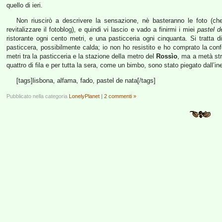
quello di ieri.
Non riuscirò a descrivere la sensazione, nè basteranno le foto (che
revitalizzare il fotoblog), e quindi vi lascio e vado a finirmi i miei
pastel d
ristorante ogni cento metri, e una pasticceria ogni cinquanta. Si tratta d
pasticcera, possibilmente calda; io non ho resistito e ho comprato la con
metri tra la pasticceria e la stazione della metro del
Rossìo
, ma a metà str
quattro di fila e per tutta la sera, come un bimbo, sono stato piegato dall’i
[tags]lisbona, alfama, fado, pastel de nata[/tags]
Pubblicato nella categoria
LonelyPlanet
|
2 commenti »