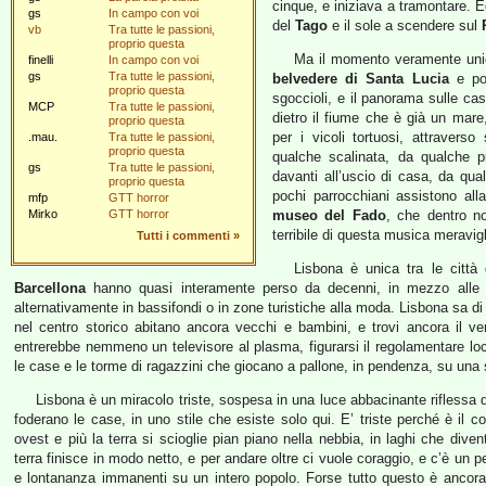
cinque, e iniziava a tramontare. Ed
gs
In campo con voi
del
Tago
e il sole a scendere sul
vb
Tra tutte le passioni,
proprio questa
Ma il momento veramente uni
finelli
In campo con voi
gs
Tra tutte le passioni,
belvedere di Santa Lucia
e poi
proprio questa
sgoccioli, e il panorama sulle cas
MCP
Tra tutte le passioni,
dietro il fiume che è già un mar
proprio questa
per i vicoli tortuosi, attravers
.mau.
Tra tutte le passioni,
proprio questa
qualche scalinata, da qualche p
gs
Tra tutte le passioni,
davanti all’uscio di casa, da qu
proprio questa
pochi parrocchiani assistono all
mfp
GTT horror
Mirko
GTT horror
museo del Fado
, che dentro n
terribile di questa musica meravig
Tutti i commenti
»
Lisbona è unica tra le citt
Barcellona
hanno quasi interamente perso da decenni, in mezzo alle rist
alternativamente in bassifondi o in zone turistiche alla moda. Lisbona sa di
nel centro storico abitano ancora vecchi e bambini, e trovi ancora il ver
entrerebbe nemmeno un televisore al plasma, figurarsi il regolamentare loca
le case e le torme di ragazzini che giocano a pallone, in pendenza, su una s
Lisbona è un miracolo triste, sospesa in una luce abbacinante riflessa da
foderano le case, in uno stile che esiste solo qui. E’ triste perché è il
ovest e più la terra si scioglie pian piano nella nebbia, in laghi che di
terra finisce in modo netto, e per andare oltre ci vuole coraggio, e c’è un 
e lontananza immanenti su un intero popolo. Forse tutto questo è ancora