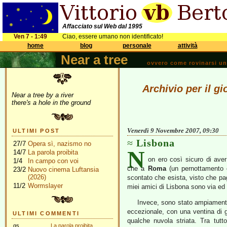
Affacciato sul Web dal 1995
Ven 7 - 1:49
Ciao, essere umano non identificato!
home
blog
personale
attività
Near a tree
ovvero come rovinarsi una 
Archivio per il g
Near a tree by a river
there's a hole in the ground
Venerdì 9 Novembre 2007, 09:30
ULTIMI POST
Lisbona
27/7
Opera sì, nazismo no
N
14/7
La parola proibita
on ero così sicuro di ave
1/4
In campo con voi
che a
Roma
(un pernottamento 
23/2
Nuovo cinema Luftansia
(2026)
scontato che esista, visto che paga
11/2
Wormslayer
miei amici di Lisbona sono via ed 
Invece, sono stato ampiamente
eccezionale, con una ventina di 
ULTIMI COMMENTI
qualche nuvola striata. Tra tutt
gs
La parola proibita