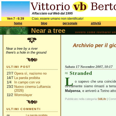
Affacciato sul Web dal 1995
Ven 7 - 6:39
Ciao, essere umano non identificato!
home
blog
personale
attività
Near a tree
ovvero come rovinarsi una 
Archivio per il 
Near a tree by a river
there's a hole in the ground
Sabato 17 Novembre 2007, 10:17
ULTIMI POST
Stranded
27/7
Opera sì, nazismo no
L
14/7
La parola proibita
o sapevo che una coincid
1/4
In campo con voi
ovviamente siamo rimasti a terra
23/2
Nuovo cinema Luftansia
(2026)
Malpensa
, e arriverò a Torino att
11/2
Wormslayer
Pubblicato nella categoria
StillLife
|
Commen
ULTIMI COMMENTI
gs
La parola proibita