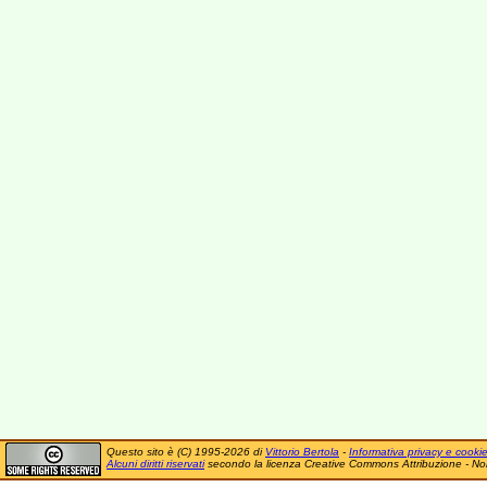
Questo sito è (C) 1995-2026 di
Vittorio Bertola
-
Informativa privacy e cooki
Alcuni diritti riservati
secondo la licenza Creative Commons Attribuzione - No