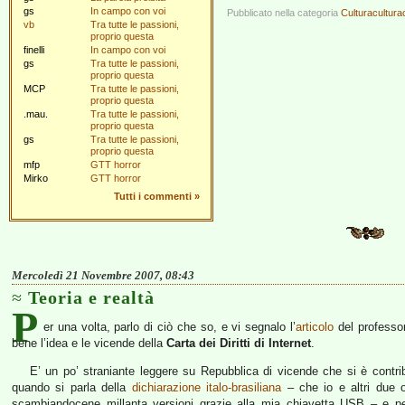
gs
In campo con voi
Pubblicato nella categoria
Culturacultura
vb
Tra tutte le passioni,
proprio questa
finelli
In campo con voi
gs
Tra tutte le passioni,
proprio questa
MCP
Tra tutte le passioni,
proprio questa
.mau.
Tra tutte le passioni,
proprio questa
gs
Tra tutte le passioni,
proprio questa
mfp
GTT horror
Mirko
GTT horror
Tutti i commenti
»
Mercoledì 21 Novembre 2007, 08:43
Teoria e realtà
P
er una volta, parlo di ciò che so, e vi segnalo l’
articolo
del profess
bene l’idea e le vicende della
Carta dei Diritti di Internet
.
E’ un po’ straniante leggere su Repubblica di vicende che si è contrib
quando si parla della
dichiarazione italo-brasiliana
– che io e altri due o
scambiandocene millanta versioni grazie alla mia chiavetta USB – e per