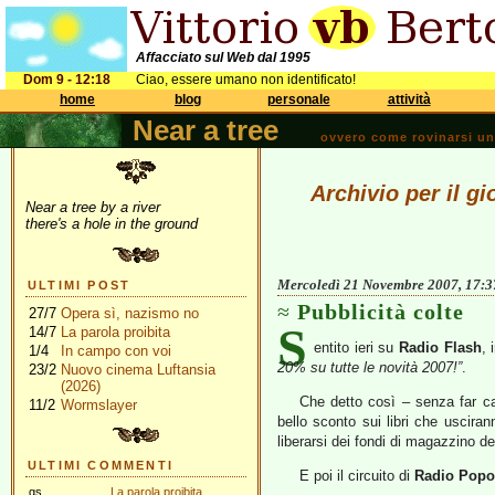
Affacciato sul Web dal 1995
Dom 9 - 12:18
Ciao, essere umano non identificato!
home
blog
personale
attività
Near a tree
ovvero come rovinarsi una 
Archivio per il 
Near a tree by a river
there's a hole in the ground
Mercoledì 21 Novembre 2007, 17:3
ULTIMI POST
Pubblicità colte
27/7
Opera sì, nazismo no
S
14/7
La parola proibita
entito ieri su
Radio Flash
, 
1/4
In campo con voi
20% su tutte le novità 2007!”
.
23/2
Nuovo cinema Luftansia
(2026)
Che detto così – senza far c
11/2
Wormslayer
bello sconto sui libri che uscira
liberarsi dei fondi di magazzino de
ULTIMI COMMENTI
E poi il circuito di
Radio Popo
gs
La parola proibita