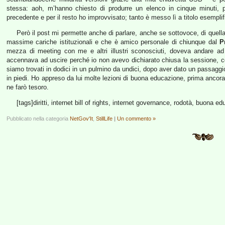
stessa: aoh, m’hanno chiesto di produrre un elenco in cinque minuti, p
precedente e per il resto ho improvvisato; tanto è messo lì a titolo esemplifi
Però il post mi permette anche di parlare, anche se sottovoce, di quel
massime cariche istituzionali e che è amico personale di chiunque dal
P
mezza di meeting con me e altri illustri sconosciuti, doveva andare a
accennava ad uscire perché io non avevo dichiarato chiusa la sessione, 
siamo trovati in dodici in un pulmino da undici, dopo aver dato un passaggio
in piedi. Ho appreso da lui molte lezioni di buona educazione, prima ancora
ne farò tesoro.
[tags]diritti, internet bill of rights, internet governance, rodotà, buona e
Pubblicato nella categoria
NetGov'It
,
StillLife
|
Un commento »