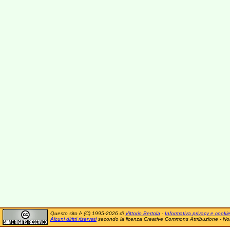
Questo sito è (C) 1995-2026 di
Vittorio Bertola
-
Informativa privacy e cooki
Alcuni diritti riservati
secondo la licenza Creative Commons Attribuzione - No