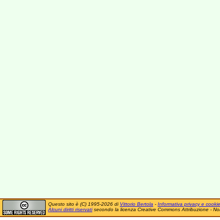
Questo sito è (C) 1995-2026 di
Vittorio Bertola
-
Informativa privacy e cooki
Alcuni diritti riservati
secondo la licenza Creative Commons Attribuzione - No