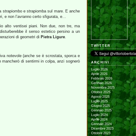
 a strapiombo e strapiomba sul mare. E anche
uri, e non l’avranno certo sfigurata, e…
io alto ventisei piani. Non due, non tre, ma
disturberebbe il senso estetico persino a un
enerazioni di geometri di
Pietra Ligure
.
TWITTER
iva notevole (anche se è scrostata, sporca e
on mancherò di sentirmi in colpa, anzi sognerò
ARCHIVI
Luglio 2026
Aprile 2026
Febbraio 2026
Gennaio 2026
Novembre 2025
Ottobre 2025
Agosto 2025
Luglio 2025
Giugno 2025
Gennaio 2025
Luglio 2024
Aprile 2024
Gennaio 2024
Dicembre 2023
Ottobre 2023