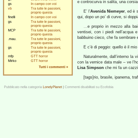
e controcurva in salita, una corsia
gs
In campo con voi
vb
Tra tutte le passioni,
E’ l’
Avenida Niemeyer
, ed è 
proprio questa
qui, dopo un po’ di curve, si doppi
finelli
In campo con voi
gs
Tra tutte le passioni,
proprio questa
…e proprio in mezzo alla baie
MCP
Tra tutte le passioni,
ventisei, con i piedi nell’acqua
proprio questa
babbuino cieco, che fa sembrare 
.mau.
Tra tutte le passioni,
proprio questa
E c’è di peggio: quello è il mio
gs
Tra tutte le passioni,
proprio questa
mfp
GTT horror
Naturalmente, dall’interno la 
Mirko
GTT horror
con la vernice data male – ve l’ho
Tutti i commenti
»
Lisa Simpson
che mi fa un cazzi
[tags]rio, brasile, ipanema, tra
Pubblicato nella categoria
LonelyPlanet
|
Commenti disabilitati
su Ecofobia