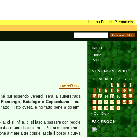
Italiano
English
Piemonteis
INFO
:Home:
:About:
NOVEMBRE 2007
L
M
M
G
V
S
D
1
2
3
4
LonelyPlanet
5
6
7
8
9
10
11
erché pur essendo venerdì sera la superstrada
12
13
14
15
16
17
18
i
Flamengo
,
Botafogo
e
Copacabana
– era
19
20
21
22
23
24
25
 fatto il lato ovest, e ho fatto bene a dolermi
26
27
28
29
30
« Ott
Dic »
a, ci si infila, ci si lascia passare con regole
FACEBOOK
estra e uno da sinistra… Poi si scopre che il
lone a mare a tre corsie lascia il posto a curva