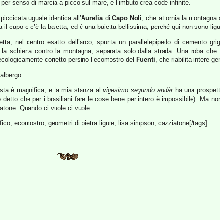
 per senso di marcia a picco sul mare, e l’imbuto crea code infinite.
spiccicata uguale identica all’
Aurelia
di
Capo Noli
, che attornia la montagna
a il capo e c’è la baietta, ed è una baietta bellissima, perché qui non sono lig
tta, nel centro esatto dell’arco, spunta un parallelepipedo di cemento grig
 e la schiena contro la montagna, separata solo dalla strada. Una roba che 
ecologicamente corretto persino l’ecomostro del
Fuenti
, che riabilita intere g
 albergo.
vista è magnifica, e la mia stanza al
vigesimo segundo andàr
ha una prospett
 detto che per i brasiliani fare le cose bene per intero è impossibile). Ma n
atone. Quando ci vuole ci vuole.
ffico, ecomostro, geometri di pietra ligure, lisa simpson, cazziatone[/tags]