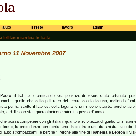
aiuto
il resto
lavoro
admin
brillante carriera in Italia
iorno 11 Novembre 2007
1
 Paolo
, il traffico è formidabile. Già pensavo di essere stato fortunato, p
tunnel – quello che collega il retro del centro con la laguna, tagliando fuor
tista poi ha scelto il lato est della laguna, e io mi sono stupito, perché avrei
ato, e di lì sono stati quarantacinque minuti a passo d’uomo.
 che possa competere con gli italiani quanto a scioltezza di guida. Ci si sportell
co fermo, la precedenza non conta: uno da destra e uno da sinistra, uno da d
di auto strombazzanti, e perché? Perché alla fine di
Ipanema
e
Leblon
il via