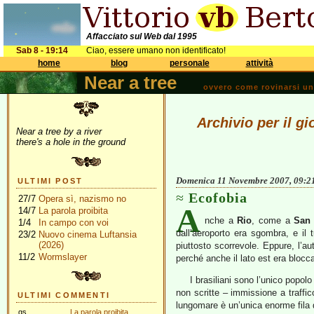
Affacciato sul Web dal 1995
Sab 8 - 19:14
Ciao, essere umano non identificato!
home
blog
personale
attività
Near a tree
ovvero come rovinarsi una 
Archivio per il g
Near a tree by a river
there's a hole in the ground
Domenica 11 Novembre 2007, 09:2
ULTIMI POST
Ecofobia
27/7
Opera sì, nazismo no
A
14/7
La parola proibita
nche a
Rio
, come a
San
1/4
In campo con voi
dall’aeroporto era sgombra, e il 
23/2
Nuovo cinema Luftansia
(2026)
piuttosto scorrevole. Eppure, l’au
11/2
Wormslayer
perché anche il lato est era blocc
I brasiliani sono l’unico popolo
non scritte – immissione a traffi
ULTIMI COMMENTI
lungomare è un’unica enorme fila 
gs
La parola proibita