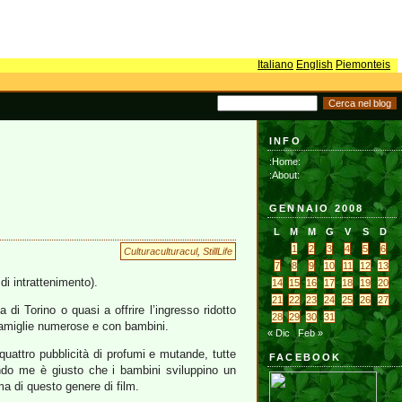
Italiano
English
Piemonteis
INFO
:Home:
:About:
GENNAIO 2008
L
M
M
G
V
S
D
1
2
3
4
5
6
Culturaculturacul
,
StillLife
7
8
9
10
11
12
13
i intrattenimento).
14
15
16
17
18
19
20
21
22
23
24
25
26
27
i Torino o quasi a offrire l’ingresso ridotto
28
29
30
31
 famiglie numerose e con bambini.
« Dic
Feb »
uattro pubblicità di profumi e mutande, tutte
FACEBOOK
ondo me è giusto che i bambini sviluppino un
ma di questo genere di film.