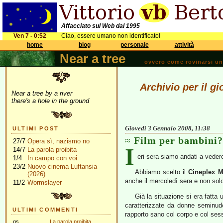
Affacciato sul Web dal 1995
Ven 7 - 0:52
Ciao, essere umano non identificato!
home
blog
personale
attività
Near a tree
ovvero come rovinarsi una 
Archivio per il g
Near a tree by a river
there's a hole in the ground
Giovedì 3 Gennaio 2008, 11:38
ULTIMI POST
Film per bambini?
27/7
Opera sì, nazismo no
I
14/7
La parola proibita
eri sera siamo andati a vede
1/4
In campo con voi
23/2
Nuovo cinema Luftansia
Abbiamo scelto il
Cineplex 
(2026)
anche il mercoledì sera e non solo
11/2
Wormslayer
Già la situazione si era fatta
caratterizzate da donne seminude
ULTIMI COMMENTI
rapporto sano col corpo e col sess
gs
La parola proibita