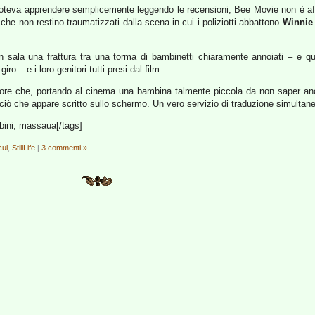
poteva apprendere semplicemente leggendo le recensioni, Bee Movie non è aff
he non restino traumatizzati dalla scena in cui i poliziotti abbattono
Winnie
in sala una frattura tra una torma di bambinetti chiaramente annoiati – e quind
giro – e i loro genitori tutti presi dal film.
tore che, portando al cinema una bambina talmente piccola da non saper ancor
 ciò che appare scritto sullo schermo. Un vero servizio di traduzione simultan
bini, massaua[/tags]
cul
,
StillLife
|
3 commenti »