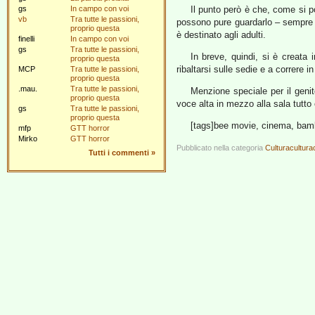
gs
In campo con voi
Il punto però è che, come si 
vb
Tra tutte le passioni,
possono pure guardarlo – sempre c
proprio questa
è destinato agli adulti.
finelli
In campo con voi
gs
Tra tutte le passioni,
In breve, quindi, si è creata 
proprio questa
ribaltarsi sulle sedie e a correre in 
MCP
Tra tutte le passioni,
proprio questa
.mau.
Tra tutte le passioni,
Menzione speciale per il geni
proprio questa
voce alta in mezzo alla sala tutto
gs
Tra tutte le passioni,
proprio questa
[tags]bee movie, cinema, bam
mfp
GTT horror
Mirko
GTT horror
Pubblicato nella categoria
Culturacultura
Tutti i commenti
»