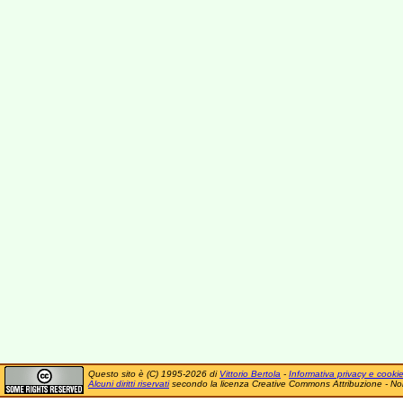
Questo sito è (C) 1995-2026 di
Vittorio Bertola
-
Informativa privacy e cooki
Alcuni diritti riservati
secondo la licenza Creative Commons Attribuzione - No