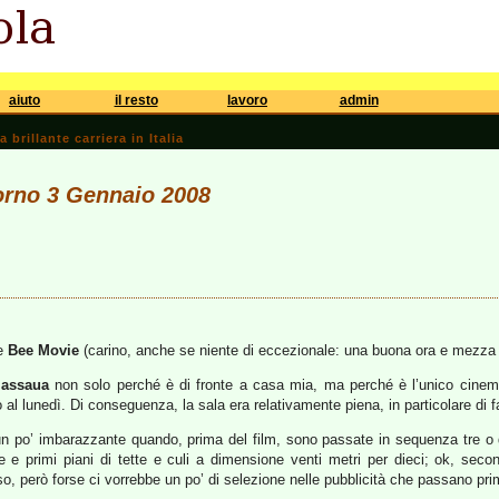
aiuto
il resto
lavoro
admin
brillante carriera in Italia
iorno 3 Gennaio 2008
re
Bee Movie
(carino, anche se niente di eccezionale: una buona ora e mezza d
Massaua
non solo perché è di fronte a casa mia, ma perché è l’unico cinema d
 al lunedì. Di conseguenza, la sala era relativamente piena, in particolare di
 un po’ imbarazzante quando, prima del film, sono passate in sequenza tre o q
 e primi piani di tette e culi a dimensione venti metri per dieci; ok, sec
o, però forse ci vorrebbe un po’ di selezione nelle pubblicità che passano pri