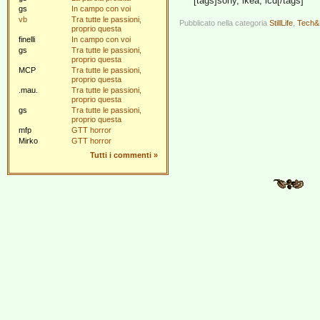
[tags]sony, ikea, lcd[/tags]
gs
In campo con voi
vb
Tra tutte le passioni,
Pubblicato nella categoria
StillLife
,
Tech&
proprio questa
finelli
In campo con voi
gs
Tra tutte le passioni,
proprio questa
MCP
Tra tutte le passioni,
proprio questa
.mau.
Tra tutte le passioni,
proprio questa
gs
Tra tutte le passioni,
proprio questa
mfp
GTT horror
Mirko
GTT horror
Tutti i commenti
»