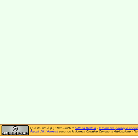
Questo sito è (C) 1995-2026 di
Vittorio Bertola
-
Informativa privacy e cooki
Alcuni diritti riservati
secondo la licenza Creative Commons Attribuzione - No