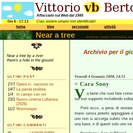
Affacciato sul Web dal 1995
Gio 6 - 17:13
Ciao, essere umano non identificato!
home
blog
personale
attività
Near a tree
ovvero come rovinarsi una 
Archivio per il g
Near a tree by a river
there's a hole in the ground
Venerdì 4 Gennaio 2008, 14:51
ULTIMI POST
Cara Sony
27/7
Opera sì, nazismo no
V
14/7
La parola proibita
a bene che vuoi fare come 
1/4
In campo con voi
sul suo supporto includendo soltan
23/2
Nuovo cinema Luftansia
(2026)
Però ecco, a pena di restare 
11/2
Wormslayer
mano senza poterlo appoggiare e 
uno non si accorga subito che e
una base, e di questi solo uno va
ULTIMI COMMENTI
gs
La parola proibita