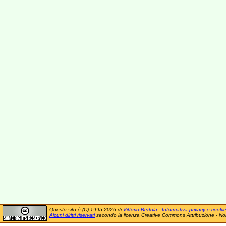
Questo sito è (C) 1995-2026 di
Vittorio Bertola
-
Informativa privacy e cooki
Alcuni diritti riservati
secondo la licenza Creative Commons Attribuzione - No