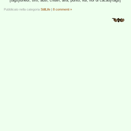
[tags]lunedì, sirti, adsl, chiavi, alfa, punto, lidl, fior di cacao[/tags]
Pubblicato nella categoria
StillLife
|
8 commenti »