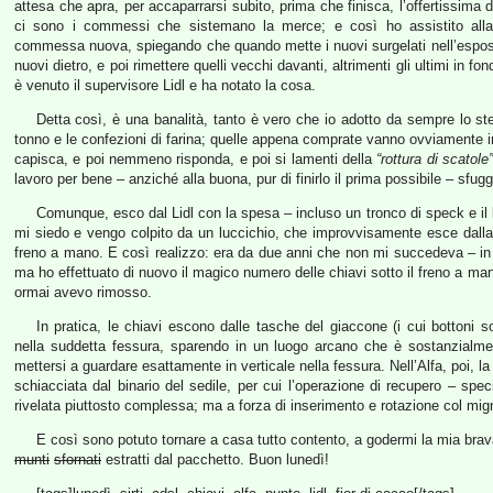
attesa che apra, per accaparrarsi subito, prima che finisca, l’offertissima 
ci sono i commessi che sistemano la merce; e così ho assistito all
commessa nuova, spiegando che quando mette i nuovi surgelati nell’espositor
nuovi dietro, e poi rimettere quelli vecchi davanti, altrimenti gli ultimi in
è venuto il supervisore Lidl e ha notato la cosa.
Detta così, è una banalità, tanto è vero che io adotto da sempre lo s
tonno e le confezioni di farina; quelle appena comprate vanno ovviamente
capisca, e poi nemmeno risponda, e poi si lamenti della
“rottura di scatole
lavoro per bene – anziché alla buona, pur di finirlo il prima possibile – sfug
Comunque, esco dal Lidl con la spesa – incluso un tronco di speck e il bi
mi siedo e vengo colpito da un luccichio, che improvvisamente esce dalla mi
freno a mano. E così realizzo: era da due anni che non mi succedeva – in
ma ho effettuato di nuovo il magico numero delle chiavi sotto il freno a ma
ormai avevo rimosso.
In pratica, le chiavi escono dalle tasche del giaccone (i cui bottoni
nella suddetta fessura, sparendo in un luogo arcano che è sostanzialmen
mettersi a guardare esattamente in verticale nella fessura. Nell’Alfa, poi, l
schiacciata dal binario del sedile, per cui l’operazione di recupero – spec
rivelata piuttosto complessa; ma a forza di inserimento e rotazione col mign
E così sono potuto tornare a casa tutto contento, a godermi la mia brav
munti
sfornati
estratti dal pacchetto. Buon lunedì!