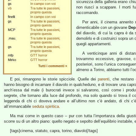
sicurezza della galleria erano chi
gs
In campo con voi
non riuscì a scappare. I morti f
vb
Tra tutte le passioni,
proprio questa
raccomando.
finelli
In campo con voi
gs
Tra tutte le passioni,
Per anni, il cinema annerito 
proprio questa
dimenticabile con un giovane
Dep
MCP
Tra tutte le passioni,
del diavolo, di cui la capra è d
proprio questa
demolirlo e di costruirci sopra un
.mau.
Tra tutte le passioni,
proprio questa
quegli appartamenti.
gs
Tra tutte le passioni,
proprio questa
A venticinque anni di distanz
mfp
GTT horror
trovammo eccessive, gravose, con
Mirko
GTT horror
posteriori, sono l’unica conseguen
Tutti i commenti
»
almeno a Torino, abbiamo tutti l’oc
E poi, rimangono le storie spicciole. Quelle dei
parenti
, che restano
hanno bisogno di incarnare il diavolo in qualcheduno, e di trovare una capr
anch’essa dal male (i burocrati invece si salvarono, così come i produ
segrete, che tornano alla luce dal profondo, ma solo quando si trova il c
leggenda di chi ci doveva andare e all’ultimo non c’è andato, di chi c’
all’immancabile
seduta spiritica
.
Ma mai come in questo caso – pur con tutta l’importanza della giusti
scorre su di un altro piano: quello negato e sepolto dell’equilibrio instabile
[tags]cinema, statuto, capra, torino, diavolo[/tags]