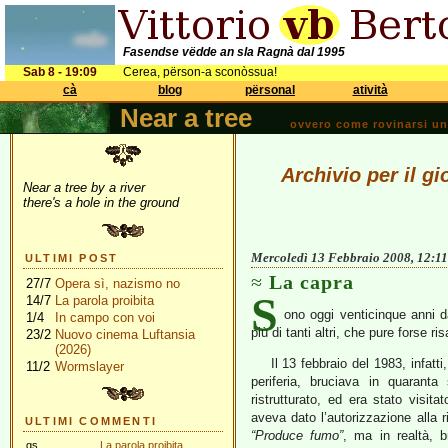
Fasendse vëdde an sla Ragnà dal 1995
Sab 8 - 19:09
Cerea, përson-a sconòssua!
cà
blog
përsonal
atività
Near a tree
ovvero come rovinarsi una 
Archivio per il g
Near a tree by a river
there's a hole in the ground
Mercoledì 13 Febbraio 2008, 12:11
ULTIMI POST
La capra
27/7
Opera sì, nazismo no
S
14/7
La parola proibita
ono oggi venticinque anni da
1/4
In campo con voi
più di tanti altri, che pure forse ri
23/2
Nuovo cinema Luftansia
(2026)
Il 13 febbraio del 1983, infat
11/2
Wormslayer
periferia, bruciava in quaranta
ristrutturato, ed era stato visi
aveva dato l’autorizzazione alla ri
ULTIMI COMMENTI
“Produce fumo”
, ma in realtà, b
gs
La parola proibita