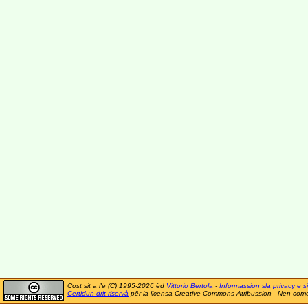
Cost sit a l'è (C) 1995-2026 ëd
Vittorio Bertola
-
Informassion sla privacy e si
Certidun drit riservà
për la licensa Creative Commons Atribussion - Nen comer