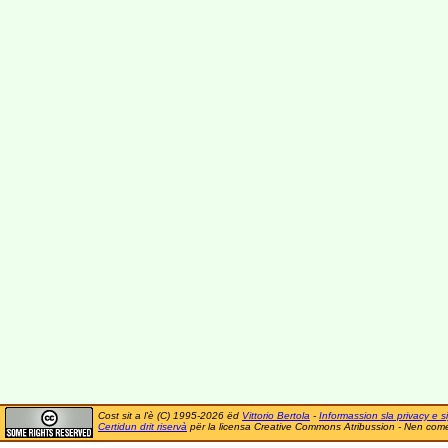
Cost sit a l'è (C) 1995-2026 ëd
Vittorio Bertola
-
Informassion sla privacy e si
Certidun drit riservà
për la licensa Creative Commons Atribussion - Nen comer