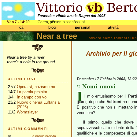
Fasendse vëdde an sla Ragnà dal 1995
Vën 7 - 14:20
Cerea, përson-a sconòssua!
cà
blog
përsonal
atività
Near a tree
ovvero come rovinarsi una 
Archivio per il g
Near a tree by a river
there's a hole in the ground
Domenica 17 Febbraio 2008, 18:22
ULTIMI POST
Nomi nuovi
27/7
Opera sì, nazismo no
I
14/7
La parola proibita
l mio entusiasmo per il
Part
1/4
In campo con voi
giorni, dopo che
Veltroni
ha comin
23/2
Nuovo cinema Luftansia
(2026)
E’ positivo che non si mettano in 
11/2
Wormslayer
vece loro?
Il primo, quello che dovrei
sopravvissuto all’incidente della
ULTIMI COMMENTI
qualifiche e le competenze di qu
gs
La parola proibita