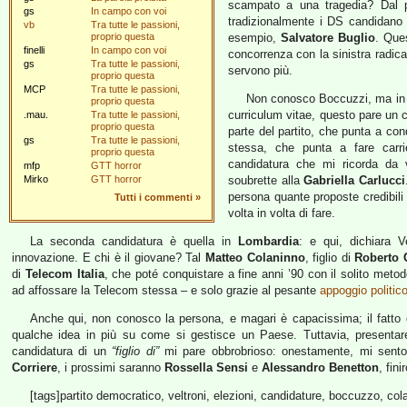
scampato a una tragedia? Dal 
gs
In campo con voi
tradizionalmente i DS candidano 
vb
Tra tutte le passioni,
proprio questa
esempio,
Salvatore Buglio
. Que
finelli
In campo con voi
concorrenza con la sinistra radic
gs
Tra tutte le passioni,
servono più.
proprio questa
MCP
Tra tutte le passioni,
Non conosco Boccuzzi, ma in a
proprio questa
curriculum vitae, questo pare un 
.mau.
Tra tutte le passioni,
proprio questa
parte del partito, che punta a con
gs
Tra tutte le passioni,
stessa, che punta a fare carrie
proprio questa
candidatura che mi ricorda da v
mfp
GTT horror
Mirko
GTT horror
soubrette alla
Gabriella Carlucci
persona quante proposte credibili 
Tutti i commenti
»
volta in volta di fare.
La seconda candidatura è quella in
Lombardia
: e qui, dichiara 
innovazione. E chi è il giovane? Tal
Matteo Colaninno
, figlio di
Roberto 
di
Telecom Italia
, che poté conquistare a fine anni ’90 con il solito metod
ad affossare la Telecom stessa – e solo grazie al pesante
appoggio politico
Anche qui, non conosco la persona, e magari è capacissima; il fatto
qualche idea in più su come si gestisce un Paese. Tuttavia, presenta
candidatura di un
“figlio di”
mi pare obbrobrioso: onestamente, mi sento
Corriere
, i prossimi saranno
Rossella Sensi
e
Alessandro Benetton
, fin
[tags]partito democratico, veltroni, elezioni, candidature, boccuzzo, col