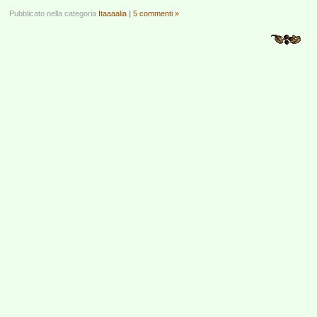
Pubblicato nella categoria
Itaaaalia
|
5 commenti »