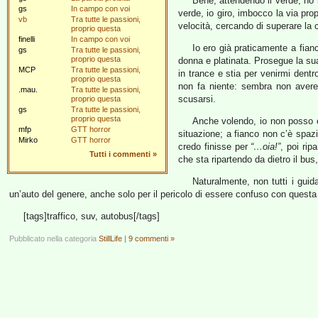
Bene, attendendo il verde, ho 
gs
In campo con voi
verde, io giro, imbocco la via pro
vb
Tra tutte le passioni,
velocità, cercando di superare la
proprio questa
finelli
In campo con voi
Io ero già praticamente a fian
gs
Tra tutte le passioni,
proprio questa
donna e platinata. Prosegue la su
MCP
Tra tutte le passioni,
in trance e stia per venirmi dent
proprio questa
non fa niente: sembra non avere
.mau.
Tra tutte le passioni,
scusarsi.
proprio questa
gs
Tra tutte le passioni,
proprio questa
Anche volendo, io non posso ce
mfp
GTT horror
situazione; a fianco non c’è spazi
Mirko
GTT horror
credo finisse per
“…oia!”
, poi ri
Tutti i commenti
»
che sta ripartendo da dietro il bus
Naturalmente, non tutti i gui
un’auto del genere, anche solo per il pericolo di essere confuso con questa
[tags]traffico, suv, autobus[/tags]
Pubblicato nella categoria
StillLife
|
9 commenti »