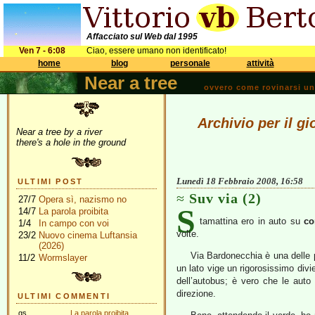
Affacciato sul Web dal 1995
Ven 7 - 6:08
Ciao, essere umano non identificato!
home
blog
personale
attività
Near a tree
ovvero come rovinarsi una 
Archivio per il g
Near a tree by a river
there's a hole in the ground
Lunedì 18 Febbraio 2008, 16:58
ULTIMI POST
Suv via (2)
27/7
Opera sì, nazismo no
S
14/7
La parola proibita
tamattina ero in auto su
co
1/4
In campo con voi
volte.
23/2
Nuovo cinema Luftansia
(2026)
Via Bardonecchia è una delle p
11/2
Wormslayer
un lato vige un rigorosissimo divi
dell’autobus; è vero che le auto
direzione.
ULTIMI COMMENTI
gs
La parola proibita