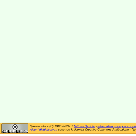
Questo sito è (C) 1995-2026 di
Vittorio Bertola
-
Informativa privacy e cooki
Alcuni diritti riservati
secondo la licenza Creative Commons Attribuzione - No