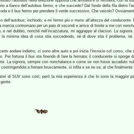
notato l’autobus nella direzione opposta che arrivava e si fermava, con la sua 
prio a fianco dell’autobus fermo, e che succede? Dal fondo della fila dietro l’a
 coda e il bus fermo per prendere il verde successivo. Che veicolo? Ovviame
co dell’autobus; inchiodo, e mi fermo più o meno all’altezza del conducente. Da
a marcia contromano per un paio di secondi e arriva di fronte a me con nonch
ro, e nel dubbio, nonché nell’incazzatura, mi aggrappo al clacson. La signora
 la minima idea di cosa stia succedendo, né di dove stia il problema, né
rto andare indietro; ci sono altre auto e poi inizia l’incrocio col corso, che 
o. Per fortuna il bus sta finendo di fare la fermata; il conducente si sporge d
parte. La signora, sempre con nonchalance e come se non fosse accaduto null
, costringendola a frenare bruscamente, si infila e se ne va; al che finalmente 
datori di SUV sono così; però la mia esperienza è che lo sono la maggior p
 gente.