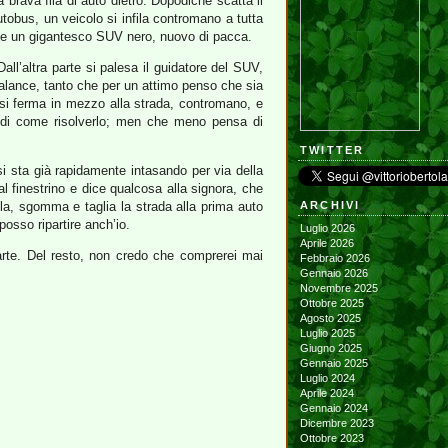
brava fila di auto dietro. Dopodiché scatta il
utobus, un veicolo si infila contromano a tutta
nte un gigantesco SUV nero, nuovo di pacca.
ll’altra parte si palesa il guidatore del SUV,
alance, tanto che per un attimo penso che sia
 si ferma in mezzo alla strada, contromano, e
 di come risolverlo; men che meno pensa di
TWITTER
si sta già rapidamente intasando per via della
al finestrino e dice qualcosa alla signora, che
a, sgomma e taglia la strada alla prima auto
ARCHIVI
posso ripartire anch’io.
Luglio 2026
Aprile 2026
arte. Del resto, non credo che comprerei mai
Febbraio 2026
Gennaio 2026
Novembre 2025
Ottobre 2025
Agosto 2025
Luglio 2025
Giugno 2025
Gennaio 2025
Luglio 2024
Aprile 2024
Gennaio 2024
Dicembre 2023
Ottobre 2023