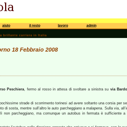
aiuto
il resto
lavoro
admin
brillante carriera in Italia
iorno 18 Febbraio 2008
rso Peschiera
, fermo al rosso in attesa di svoltare a sinistra su
via Bard
ochissime strade di scorrimento torinesi ad avere soltanto una corsia per sen
eto di sosta, mentre sull’altro le auto parcheggiano a malapena. Sulla via, al
 lì non parcheggiano, ma comunque un autobus in fermata è sufficiente a b