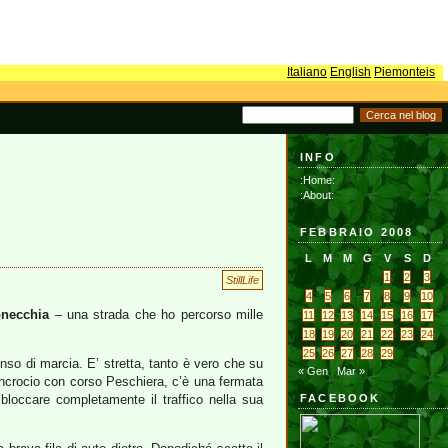
Italiano
English
Piemonteis
INFO
:Home:
:About:
FEBBRAIO 2008
L
M
M
G
V
S
D
1
2
3
StillLife
4
5
6
7
8
9
10
onecchia
– una strada che ho percorso mille
11
12
13
14
15
16
17
18
19
20
21
22
23
24
25
26
27
28
29
so di marcia. E’ stretta, tanto è vero che su
« Gen
Mar »
l’incrocio con corso Peschiera, c’è una fermata
loccare completamente il traffico nella sua
FACEBOOK