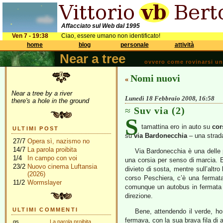
Affacciato sul Web dal 1995
Ven 7 - 19:38
Ciao, essere umano non identificato!
home
blog
personale
attività
Near a tree
ovvero come rovinarsi una 
Nomi nuovi
«
Near a tree by a river
Lunedì 18 Febbraio 2008, 16:58
there's a hole in the ground
Suv via (2)
S
tamattina ero in auto su
cor
ULTIMI POST
su
via Bardonecchia
– una strada
27/7
Opera sì, nazismo no
14/7
La parola proibita
Via Bardonecchia è una delle 
1/4
In campo con voi
una corsia per senso di marcia. E
23/2
Nuovo cinema Luftansia
divieto di sosta, mentre sull’altr
(2026)
corso Peschiera, c’è una fermata
11/2
Wormslayer
comunque un autobus in fermata è
direzione.
ULTIMI COMMENTI
Bene, attendendo il verde, ho
fermava, con la sua brava fila di a
gs
La parola proibita