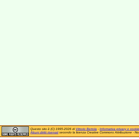
Questo sito è (C) 1995-2026 di
Vittorio Bertola
-
Informativa privacy e cooki
Alcuni diritti riservati
secondo la licenza Creative Commons Attribuzione - No