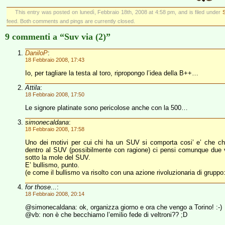
This entry was posted on lunedì, Febbraio 18th, 2008 at 4:58 pm, and is filed under
S
feed. Both comments and pings are currently closed.
9 commenti a “Suv via (2)”
DaniloP
:
18 Febbraio 2008, 17:43
Io, per tagliare la testa al toro, ripropongo l’idea della B++…
Attila
:
18 Febbraio 2008, 17:50
Le signore platinate sono pericolose anche con la 500…
simonecaldana
:
18 Febbraio 2008, 17:58
Uno dei motivi per cui chi ha un SUV si comporta cosi’ e’ che chi
dentro al SUV (possibilmente con ragione) ci pensi comunque due vol
sotto la mole del SUV.
E’ bullismo, punto.
(e come il bullismo va risolto con una azione rivoluzionaria di gruppo: g
for those...
:
18 Febbraio 2008, 20:14
@simonecaldana: ok, organizza giorno e ora che vengo a Torino! :-)
@vb: non è che becchiamo l’emilio fede di veltroni?? ;D