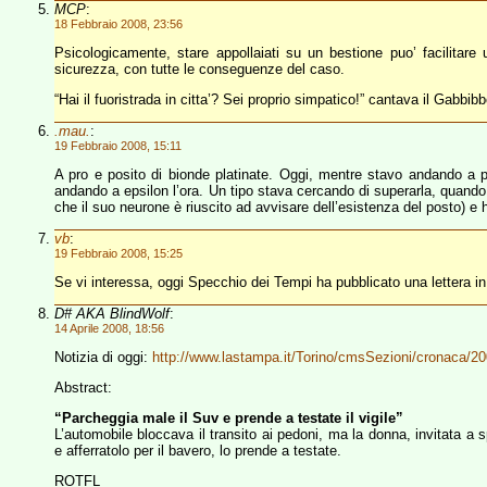
MCP
:
18 Febbraio 2008, 23:56
Psicologicamente, stare appollaiati su un bestione puo’ facilita
sicurezza, con tutte le conseguenze del caso.
“Hai il fuoristrada in citta’? Sei proprio simpatico!” cantava il Gabbib
.mau.
:
19 Febbraio 2008, 15:11
A pro e posito di bionde platinate. Oggi, mentre stavo andando a 
andando a epsilon l’ora. Un tipo stava cercando di superarla, quando 
che il suo neurone è riuscito ad avvisare dell’esistenza del posto) e 
vb
:
19 Febbraio 2008, 15:25
Se vi interessa, oggi Specchio dei Tempi ha pubblicato una lettera in
D# AKA BlindWolf
:
14 Aprile 2008, 18:56
Notizia di oggi:
http://www.lastampa.it/Torino/cmsSezioni/cronaca/200
Abstract:
“Parcheggia male il Suv e prende a testate il vigile”
L’automobile bloccava il transito ai pedoni, ma la donna, invitata a spo
e afferratolo per il bavero, lo prende a testate.
ROTFL