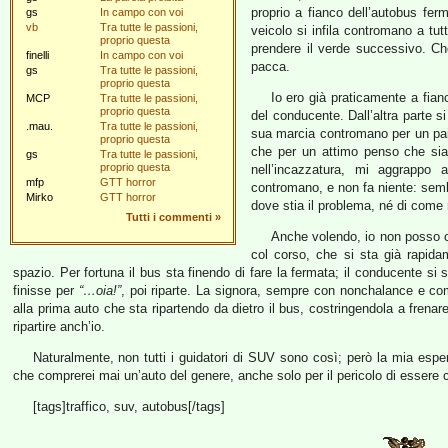
proprio a fianco dell’autobus fer
gs
In campo con voi
vb
Tra tutte le passioni,
veicolo si infila contromano a tut
proprio questa
prendere il verde successivo. C
finelli
In campo con voi
pacca.
gs
Tra tutte le passioni,
proprio questa
Io ero già praticamente a fian
MCP
Tra tutte le passioni,
proprio questa
del conducente. Dall’altra parte s
.mau.
Tra tutte le passioni,
sua marcia contromano per un pai
proprio questa
che per un attimo penso che sia 
gs
Tra tutte le passioni,
proprio questa
nell’incazzatura, mi aggrappo 
mfp
GTT horror
contromano, e non fa niente: sem
Mirko
GTT horror
dove stia il problema, né di come
Tutti i commenti
»
Anche volendo, io non posso cer
col corso, che si sta già rapida
spazio. Per fortuna il bus sta finendo di fare la fermata; il conducente si 
finisse per
“…oia!”
, poi riparte. La signora, sempre con nonchalance e c
alla prima auto che sta ripartendo da dietro il bus, costringendola a frena
ripartire anch’io.
Naturalmente, non tutti i guidatori di SUV sono così; però la mia espe
che comprerei mai un’auto del genere, anche solo per il pericolo di essere
[tags]traffico, suv, autobus[/tags]