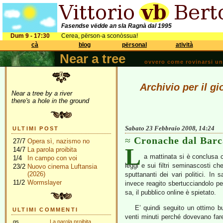
Fasendse vëdde an sla Ragnà dal 1995
Dum 9 - 17:30
Cerea, përson-a sconòssua!
cà
blog
përsonal
atività
Near a tree
ovvero come rovinarsi una 
Archivio per il g
Near a tree by a river
there's a hole in the ground
Sabato 23 Febbraio 2008, 14:24
ULTIMI POST
Cronache dal Barc
27/7
Opera sì, nazismo no
L
14/7
La parola proibita
a mattinata si è conclusa
1/4
In campo con voi
leggi e sui filtri seminascosti ch
23/2
Nuovo cinema Luftansia
(2026)
sputtananti dei vari politici. I
11/2
Wormslayer
invece reagito sbertucciandolo per
sa, il pubblico online è spietato.
E’ quindi seguito un ottimo bu
ULTIMI COMMENTI
venti minuti perché dovevano far
gs
La parola proibita