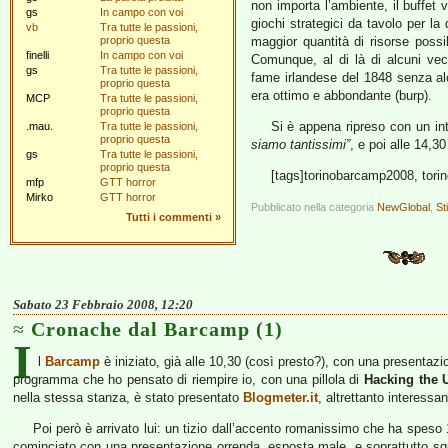
non importa l’ambiente, il buffet
gs
In campo con voi
giochi strategici da tavolo per la
vb
Tra tutte le passioni,
proprio questa
maggior quantità di risorse poss
finelli
In campo con voi
Comunque, al di là di alcuni vec
gs
Tra tutte le passioni,
fame irlandese del 1848 senza alcu
proprio questa
era ottimo e abbondante (burp).
MCP
Tra tutte le passioni,
proprio questa
Si è appena ripreso con un in
.mau.
Tra tutte le passioni,
proprio questa
siamo tantissimi”
, e poi alle 14,30
gs
Tra tutte le passioni,
proprio questa
[tags]torinobarcamp2008, torin
mfp
GTT horror
Mirko
GTT horror
Pubblicato nella categoria
NewGlobal
,
Sti
Tutti i commenti
»
Sabato 23 Febbraio 2008, 12:20
Cronache dal Barcamp (1)
I
l
Barcamp
è iniziato, già alle 10,30 (così presto?), con una presentaz
programma che ho pensato di riempire io, con una pillola di
Hacking the 
nella stessa stanza, è stato presentato
Blogmeter.it
, altrettanto interessan
Poi però è arrivato lui: un tizio dall’accento romanissimo che ha speso 15 
cominciato con una presentazione orrenda, esposta male, e soprattutto squa