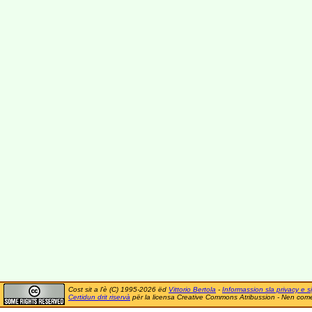
Cost sit a l'è (C) 1995-2026 ëd
Vittorio Bertola
-
Informassion sla privacy e si
Certidun drit riservà
për la licensa Creative Commons Atribussion - Nen comer