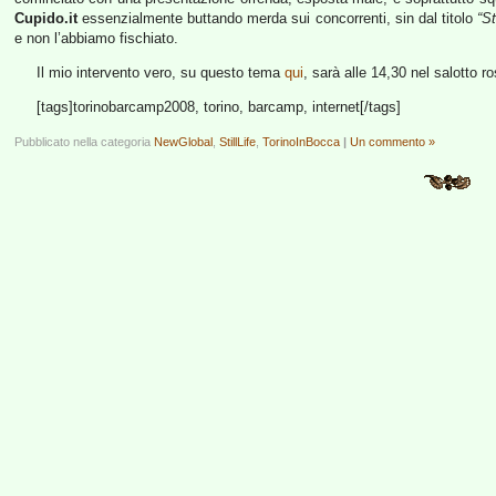
Cupido.it
essenzialmente buttando merda sui concorrenti, sin dal titolo
“S
e non l’abbiamo fischiato.
Il mio intervento vero, su questo tema
qui
, sarà alle 14,30 nel salotto r
[tags]torinobarcamp2008, torino, barcamp, internet[/tags]
Pubblicato nella categoria
NewGlobal
,
StillLife
,
TorinoInBocca
|
Un commento »