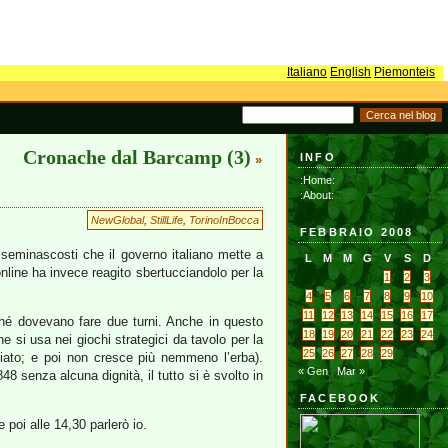
Italiano
English
Piemonteis
Cronache dal Barcamp (3)
INFO
»
:Home:
:About:
NewGlobal
,
StillLife
,
TorinoInBocca
FEBBRAIO 2008
tri seminascosti che il governo italiano mette a
L
M
M
G
V
S
D
online ha invece reagito sbertucciandolo per la
1
2
3
4
5
6
7
8
9
10
11
12
13
14
15
16
17
ché dovevano fare due turni. Anche in questo
18
19
20
21
22
23
24
he si usa nei giochi strategici da tavolo per la
25
26
27
28
29
diato; e poi non cresce più nemmeno l’erba).
« Gen
Mar »
8 senza alcuna dignità, il tutto si è svolto in
FACEBOOK
e poi alle 14,30 parlerò io.