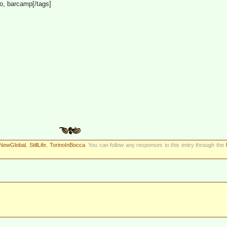
o, barcamp[/tags]
NewGlobal
,
StillLife
,
TorinoInBocca
. You can follow any responses to this entry through the