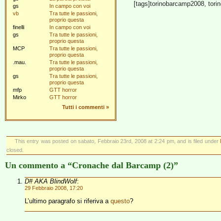
[tags]torinobarcamp2008, torin
gs
In campo con voi
vb
Tra tutte le passioni,
proprio questa
finelli
In campo con voi
gs
Tra tutte le passioni,
proprio questa
MCP
Tra tutte le passioni,
proprio questa
.mau.
Tra tutte le passioni,
proprio questa
gs
Tra tutte le passioni,
proprio questa
mfp
GTT horror
Mirko
GTT horror
Tutti i commenti
»
This entry was posted on sabato, Febbraio 23rd, 2008 at 2:24 pm, and is filed under
closed.
Un commento a “Cronache dal Barcamp (2)”
D# AKA BlindWolf
:
29 Febbraio 2008, 17:20
L’ultimo paragrafo si riferiva a
questo
?