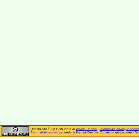
Questo sito è (C) 1995-2026 di
Vittorio Bertola
-
Informativa privacy e cooki
Alcuni diritti riservati
secondo la licenza Creative Commons Attribuzione - No