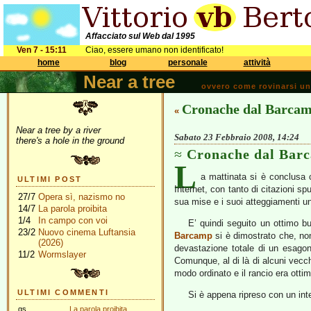
Affacciato sul Web dal 1995
Ven 7 - 15:11
Ciao, essere umano non identificato!
home
blog
personale
attività
Near a tree
ovvero come rovinarsi una 
Cronache dal Barcam
«
Near a tree by a river
Sabato 23 Febbraio 2008, 14:24
there's a hole in the ground
Cronache dal Barc
L
a mattinata si è conclusa
ULTIMI POST
Internet, con tanto di citazioni sp
27/7
Opera sì, nazismo no
sua mise e i suoi atteggiamenti un 
14/7
La parola proibita
1/4
In campo con voi
E’ quindi seguito un ottimo bu
23/2
Nuovo cinema Luftansia
Barcamp
si è dimostrato che, non
(2026)
devastazione totale di un esagon
11/2
Wormslayer
Comunque, al di là di alcuni vecch
modo ordinato e il rancio era otti
ULTIMI COMMENTI
Si è appena ripreso con un int
gs
La parola proibita