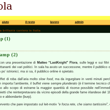
aiuto
il resto
lavoro
admin
brillante carriera in Italia
p (1)
amp (2)
 con una presentazione di
Matteo “LastKnight” Flora
, sulle leggi e sui fil
uttananti dei vari politici. In sala ha avuto un successone, mentre il pubblico 
po’ istrionici; ma si sa, il pubblico online è spietato.
ffet di roba dall’aria molto
slow food
, ma da ingurgitare in venti minuti per
 importa l’ambiente, il buffet viene sempre
plunderato
(è il termine tecnico c
o allo scopo di estrarne la maggior quantità di risorse possibile nell’imme
ietti che reinterpretavano da vicino episodi della grande fame irlandese del 184
mo e abbondante (burp).
ervento che pare impostato sul leit-motiv
“e forza rete, che siamo tantissimi”
, 