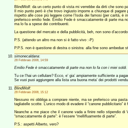
BlindWolf: da un certo punto di vista mi verrebbe da dirti che sono p
Il mio punto però è che trovo ingiusto imporre a chiunque di pagare
rispetto alle cose più leggere come l’Isola dei famosi (per carità, è 
preferisco emilio fede. Emilio Fede è smaccatamente di parte ma non
ma lo fa a spese dei contribuenti.
La questione del mercato e della pubblicità, beh, non sono d’accordo
P.S. (attendo un altro ma non si è fatto vivo :-P)
P.P.S. non è questione di destra o sinistra: alla fine sono ambedue 
simonecaldana
:
28 Febbraio 2008, 14:59
Emilio Fede è smaccatamente di parte ma non lo fa con i miei soldi.
Tu ce l’hai un cellulare? Ecco, e’ gia’ ampiamente sufficiente a paga
Se vuoi puoi aggiungere alla lista una buona meta’ dei prodotti vendu
BlindWolf
:
28 Febbraio 2008, 15:12
Nessuno mi obbliga a comprare niente, ma se preferisco una pasta d
tagliatelle scotte. L’unico modo di evadere il “canone pubblicitario” è 
Neanche a me piace che il canone vada a finire nello stipendio di
“smaccatamente di parte”: è l’essere “mellifluamente di parte”.
P.S.: aspetti Alberto, vero?