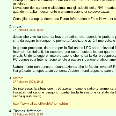
televisivo.
L’evasione del canone è altissima, ma gli addetti della RAI incarica
quando in realtà il documento è un’ammissione di colpevolezza).
Consiglio una rapida ricerca su Punto Informatico o Zeus News per sco
cinpa
:
27 Febbraio 2008, 15:09
desso che vivo da solo, da bravo cittadino, sto facendo le pratiche p
s’ha da pagare (chiunque ne prometta l’abolizione avrà il mio voto, 
In questo processo, dato che per la Rai anche i PC sono televisori 
Internet non italiani), ho scoperto una cosa inquietante, per quanto 
privati. Unite la legge e l’interpretazione che ne dà la Rai e scopri
PC connesso a Internet sono tenute a pagare il canone di abbonamento
Naturalmente non conosco alcuna azienda che lo faccia: evasori! Per
Hai già dato la risposta più consona. A buon intenditor.poche parole
Marco
:
27 Febbraio 2008, 19:15
Se interessa, la situazione in Svizzera: il canone radio-tv ammonta a
I ricavati del canone vengono ripartiti tra la televisione di stato (
senza questi soldi).
http://www.billag.ch/web/it/home.html
Thomas Jefferson
:
28 Febbraio 2008, 11:57