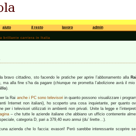
aiuto
il resto
lavoro
admin
brillante carriera in Italia
9
a bravo cittadino, sto facendo le pratiche per aprire l’abbonamento alla
Ra
, ma alla fine s’ha da pagare (chiunque ne prometta l’abolizione avrà il m
illo
).
per la Rai
anche i PC sono televisori
in quanto possono visualizzare i program
enti Internet non italiani), ho scoperto una cosa inquietante, per quanto o
e per i televisori utilizzati in ambienti non privati. Unite la legge e l’inter
agina
– che tutte le aziende italiane che abbiano un ufficio contenente al
eciale, categoria D, pari a 379,40 euro annui (du’ lirette…).
una azienda che lo faccia: evasori! Però sarebbe interessante scoprire se