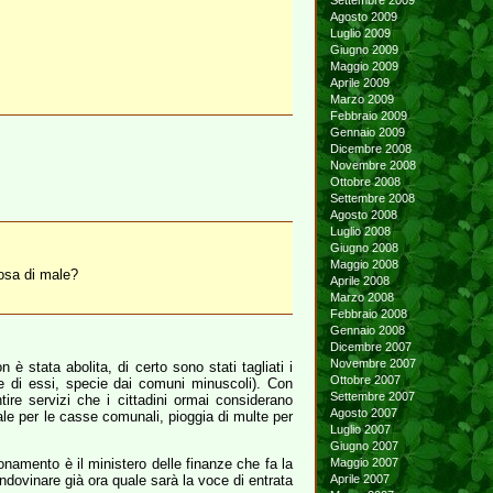
Settembre 2009
Agosto 2009
Luglio 2009
Giugno 2009
Maggio 2009
Aprile 2009
Marzo 2009
Febbraio 2009
Gennaio 2009
Dicembre 2008
Novembre 2008
Ottobre 2008
Settembre 2008
Agosto 2008
Luglio 2008
Giugno 2008
Maggio 2008
osa di male?
Aprile 2008
Marzo 2008
Febbraio 2008
Gennaio 2008
Dicembre 2007
Novembre 2007
 stata abolita, di certo sono stati tagliati i
Ottobre 2007
te di essi, specie dai comuni minuscoli). Con
Settembre 2007
re servizi che i cittadini ormai considerano
Agosto 2007
ale per le casse comunali, pioggia di multe per
Luglio 2007
Giugno 2007
onamento è il ministero delle finanze che fa la
Maggio 2007
dovinare già ora quale sarà la voce di entrata
Aprile 2007