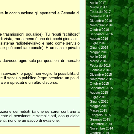
Aprile 2017
Marzo 2017
Febbraio 2017
e in continuazione gli spettatori a Gennaio di
Gennaio 2017
Dicembre 2016
Novembre 2016
Ottobre 2016
e trasmissioni squallide). Tu reputi “schifoso”
Settembre 2016
di vista, ma almeno è uno dei pochi giornalisti
Agosto 2016
l sistema radiotelevisivo è nato come servizio
Luglio 2016
iace può cambiare canale). E un canale privato
Giugno 2016
Maggio 2016
Aprile 2016
 dovesse agire solo per questioni di mercato
Marzo 2016
Febbraio 2016
Gennaio 2016
servizio? lo pago! non voglio la possibilità di
Dicembre 2015
e il servizio pubblico (ergo: prendere un po’ di
Novembre 2015
male e sprecati è un altro discorso.
Ottobre 2015
Settembre 2015
Agosto 2015
Luglio 2015
Giugno 2015
Maggio 2015
Marzo 2015
azione dei redditi (anche se sarei contrario a
Febbraio 2015
mente di pensionati e sempliciotti, con qualche
Gennaio 2015
imenti, nonché un sacco di evasione.
Dicembre 2014
Novembre 2014
Ottobre 2014