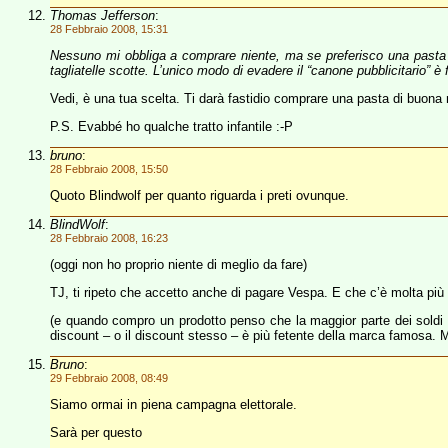
Thomas Jefferson
:
28 Febbraio 2008, 15:31
Nessuno mi obbliga a comprare niente, ma se preferisco una pasta d
tagliatelle scotte. L’unico modo di evadere il “canone pubblicitario” è 
Vedi, è una tua scelta. Ti darà fastidio comprare una pasta di buona
P.S. Evabbé ho qualche tratto infantile :-P
bruno
:
28 Febbraio 2008, 15:50
Quoto Blindwolf per quanto riguarda i preti ovunque.
BlindWolf
:
28 Febbraio 2008, 16:23
(oggi non ho proprio niente di meglio da fare)
TJ, ti ripeto che accetto anche di pagare Vespa. E che c’è molta pi
(e quando compro un prodotto penso che la maggior parte dei soldi sp
discount – o il discount stesso – è più fetente della marca famosa.
Bruno
:
29 Febbraio 2008, 08:49
Siamo ormai in piena campagna elettorale.
Sarà per questo