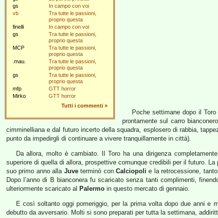
gs
In campo con voi
vb
Tra tutte le passioni,
proprio questa
finelli
In campo con voi
gs
Tra tutte le passioni,
proprio questa
MCP
Tra tutte le passioni,
proprio questa
.mau.
Tra tutte le passioni,
proprio questa
gs
Tra tutte le passioni,
proprio questa
mfp
GTT horror
Mirko
GTT horror
Tutti i commenti
»
Poche settimane dopo il Toro 
prontamente sul carro bianconero. 
cimminelliana e dal futuro incerto della squadra, esplosero di rabbia, tappe
punto da impedirgli di continuare a vivere tranquillamente in città).
Da allora, molto è cambiato. Il Toro ha una dirigenza completamente 
superiore di quella di allora, prospettive comunque credibili per il futuro. La p
suo primo anno alla
Juve
terminò con
Calciopoli
e la retrocessione, tanto
Dopo l’anno di B bianconera fu scaricato senza tanti complimenti, finend
ulteriormente scaricato al
Palermo
in questo mercato di gennaio.
E così soltanto oggi pomeriggio, per la prima volta dopo due anni e mez
debutto da avversario. Molti si sono preparati per tutta la settimana, addirit