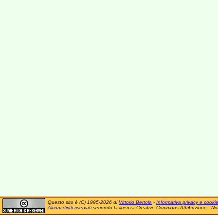
Questo sito è (C) 1995-2026 di
Vittorio Bertola
-
Informativa privacy e cooki
Alcuni diritti riservati
secondo la licenza Creative Commons Attribuzione - No