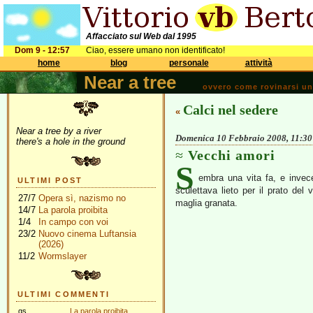
Affacciato sul Web dal 1995
Dom 9 - 12:57
Ciao, essere umano non identificato!
home
blog
personale
attività
Near a tree
ovvero come rovinarsi una 
Calci nel sedere
«
Near a tree by a river
Domenica 10 Febbraio 2008, 11:30
there's a hole in the ground
Vecchi amori
S
embra una vita fa, e inve
ULTIMI POST
sculettava lieto per il prato del
27/7
Opera sì, nazismo no
maglia granata.
14/7
La parola proibita
1/4
In campo con voi
23/2
Nuovo cinema Luftansia
(2026)
11/2
Wormslayer
ULTIMI COMMENTI
gs
La parola proibita