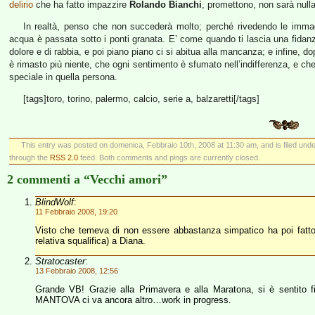
delirio
che ha fatto impazzire
Rolando Bianchi
, promettono, non sarà nulla
In realtà, penso che non succederà molto; perché rivedendo le immag
acqua è passata sotto i ponti granata. E’ come quando ti lascia una fidanz
dolore e di rabbia, e poi piano piano ci si abitua alla mancanza; e infine, d
è rimasto più niente, che ogni sentimento è sfumato nell’indifferenza, e c
speciale in quella persona.
[tags]toro, torino, palermo, calcio, serie a, balzaretti[/tags]
This entry was posted on domenica, Febbraio 10th, 2008 at 11:30 am, and is filed und
through the
RSS 2.0
feed. Both comments and pings are currently closed.
2 commenti a “Vecchi amori”
BlindWolf
:
11 Febbraio 2008, 19:20
Visto che temeva di non essere abbastanza simpatico ha poi fatto 
relativa squalifica) a Diana.
Stratocaster
:
13 Febbraio 2008, 12:56
Grande VB! Grazie alla Primavera e alla Maratona, si è sentito 
MANTOVA ci va ancora altro…work in progress.