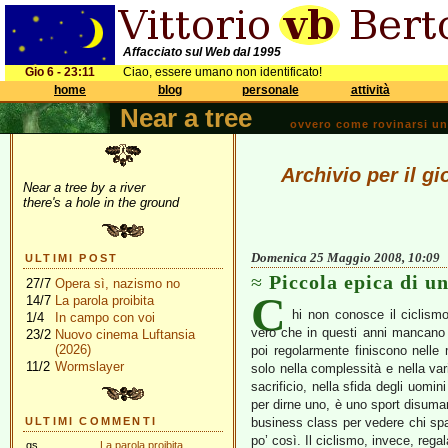
Affacciato sul Web dal 1995
Gio 6 - 23:11
Ciao, essere umano non identificato!
home
blog
personale
attività
Near a tree
ovvero come rovinarsi una 
Archivio per il g
Near a tree by a river
there's a hole in the ground
Domenica 25 Maggio 2008, 10:09
ULTIMI POST
Piccola epica di u
27/7
Opera sì, nazismo no
C
14/7
La parola proibita
hi non conosce il ciclismo
1/4
In campo con voi
vero che in questi anni mancano i
23/2
Nuovo cinema Luftansia
(2026)
poi regolarmente finiscono nelle 
11/2
Wormslayer
solo nella complessità e nella vari
sacrificio, nella sfida degli uomin
per dirne uno, è uno sport disumano
ULTIMI COMMENTI
business class per vedere chi spar
po’ così. Il ciclismo, invece, rega
gs
La parola proibita