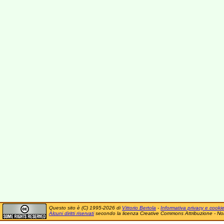
Questo sito è (C) 1995-2026 di
Vittorio Bertola
-
Informativa privacy e cooki
Alcuni diritti riservati
secondo la licenza Creative Commons Attribuzione - No