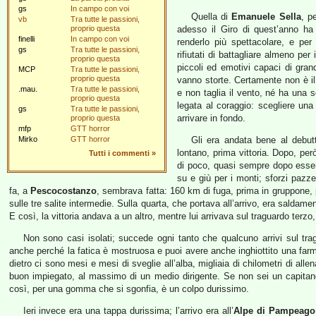
gs
In campo con voi
Quella di
Emanuele Sella
, p
vb
Tra tutte le passioni,
proprio questa
adesso il Giro di quest’anno ha
finelli
In campo con voi
renderlo più spettacolare, e per 
gs
Tra tutte le passioni,
rifiutati di battagliare almeno per
proprio questa
piccoli ed emotivi capaci di gra
MCP
Tra tutte le passioni,
proprio questa
vanno storte. Certamente non è il
.mau.
Tra tutte le passioni,
e non taglia il vento, né ha una s
proprio questa
legata al coraggio: scegliere una
gs
Tra tutte le passioni,
arrivare in fondo.
proprio questa
mfp
GTT horror
Mirko
GTT horror
Gli era andata bene al debut
lontano, prima vittoria. Dopo, per
Tutti i commenti
»
di poco, quasi sempre dopo esser
su e giù per i monti; sforzi paz
fa, a
Pescocostanzo
, sembrava fatta: 160 km di fuga, prima in gruppone, p
sulle tre salite intermedie. Sulla quarta, che portava all’arrivo, era saldamen
E così, la vittoria andava a un altro, mentre lui arrivava sul traguardo terzo
Non sono casi isolati; succede ogni tanto che qualcuno arrivi sul tr
anche perché la fatica è mostruosa e puoi avere anche inghiottito una farma
dietro ci sono mesi e mesi di sveglie all’alba, migliaia di chilometri di all
buon impiegato, al massimo di un medio dirigente. Se non sei un capitano,
così, per una gomma che si sgonfia, è un colpo durissimo.
Ieri invece era una tappa durissima; l’arrivo era all’
Alpe di Pampeago