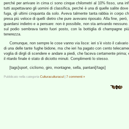
perché per arrivare in cima ci sono cinque chilometri al 10% fisso, una in
tutti aspettavano gli uomini di classifica, perché è una di quelle salite dov
fuga, gli ultimi cinquanta da solo. Aveva talmente tanta rabbia in corpo che
presa più veloce di quelli dietro che pure avevano riposato. Alla fine, però
guardarsi indietro e a pensare: non è possibile, non sta arrivando nessuno. 
sul podio sembrava tanto fuori posto, con la bottiglia di champagne più
tenerezza.
Comunque, non sempre le cose vanno via lisce: ieri s’è visto il calvario
di una delle tante fughe bidone, ma che ieri ha pagato con cento telecame
voglia di dirgli di scendere e andare a piedi, che faceva certamente prima; e
il ritardo finale è stato di diciotto minuti. Complimenti lo stesso.
[tags]sport, ciclismo, giro, montagne, sella, pantani[/tags]
Pubblicato nella categoria
Culturaculturacul
|
7 commenti »