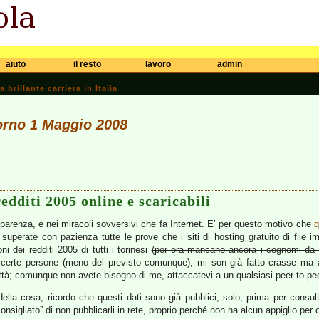
aiuto
il resto
lavoro
admin
brillante carriera in Italia
iorno 1 Maggio 2008
edditi 2005 online e scaricabili
sparenza, e nei miracoli sovversivi che fa Internet. E’ per questo motivo che
q
 superate con pazienza tutte le prove che i siti di hosting gratuito di file 
i dei redditi 2005 di tutti i torinesi
(per ora mancano ancora i cognomi da
 di certe persone (meno del previsto comunque), mi son già fatto crasse ma
ttà; comunque non avete bisogno di me, attaccatevi a un qualsiasi peer-to-pee
ella cosa, ricordo che questi dati sono già pubblici; solo, prima per consu
onsigliato” di non pubblicarli in rete, proprio perché non ha alcun appiglio per