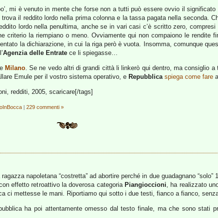
’, mi è venuto in mente che forse non a tutti può essere ovvio il significato d
 trova il reddito lordo nella prima colonna e la tassa pagata nella seconda. C
reddito lordo nella penultima, anche se in vari casi c’è scritto zero, compresi c
e criterio la riempiano o meno. Ovviamente qui non compaiono le rendite fin
tato la dichiarazione, in cui la riga però è vuota. Insomma, comunque quest
l’
Agenzia delle Entrate
ce li spiegasse…
he
Milano
. Se ne vedo altri di grandi città li linkerò qui dentro, ma consiglio a tu
allare Emule per il vostro sistema operativo, e
Repubblica
spiega come fare
a
oni, redditi, 2005, scaricare[/tags]
noInBocca
|
229 commenti »
 ragazza napoletana “costretta” ad abortire perché in due guadagnano “solo” 
con effetto retroattivo la doverosa categoria
Piangioccioni
, ha realizzato un
ica ci mettesse le mani. Riportiamo qui sotto i due testi, fianco a fianco, se
ubblica ha poi attentamente omesso dal testo finale, ma che sono stati pro