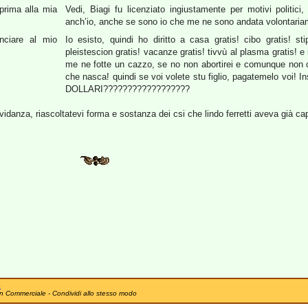
prima alla mia
Vedi, Biagi fu licenziato ingiustamente per motivi politici
anch’io, anche se sono io che me ne sono andata volontaria
nciare al mio
Io esisto, quindi ho diritto a casa gratis! cibo gratis! sti
pleistescion gratis! vacanze gratis! tivvù al plasma gratis! e i
me ne fotte un cazzo, se no non abortirei e comunque non 
che nasca! quindi se voi volete stu figlio, pagatemelo vo
DOLLARI??????????????????
vidanza, riascoltatevi forma e sostanza dei csi che lindo ferretti aveva già capi
e
n Commerciale - Condividi allo stesso modo