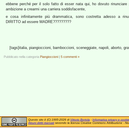
ebbene perché per il solo fatto di esser nata qui, ho dovuto rinunciare 
ambizione a crearmi una carriera soddisfacente,
e cosa infinitamente più drammatica, sono costretta adesso a rinu
DIRITTO ad essere MADRE?????????
[tags]italia, piangioccioni, bamboccioni, sceneggiate, napoli, aborto, gra
Pubblicato nella categoria
Piangioccioni
|
5 commenti »
Questo sito è (C) 1995-2026 di
Vittorio Bertola
-
Informativa privacy e cooki
Alcuni diritti riservati
secondo la licenza Creative Commons Attribuzione - No