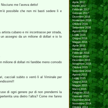
Aprile 2017
 Nisciuno me l’aveva detto!
Marzo 2017
Febbraio 2017
’è possibile che non mi basti sedere lì e
Gennaio 2017
Dicembre 2016
Novembre 2016
Ottobre 2016
Settembre 2016
Agosto 2016
 artista cubano e mi incontrasse per strada,
Luglio 2016
 un assegno da un milione di dollari e io lo
Giugno 2016
Maggio 2016
Aprile 2016
Marzo 2016
Febbraio 2016
.
Gennaio 2016
Dicembre 2015
 un milione di dollari mi farebbe meno comodo
Novembre 2015
Ottobre 2015
Settembre 2015
Agosto 2015
i, cacciali subito o verrò lì al Viminale per
Luglio 2015
endissimi!!
Giugno 2015
Maggio 2015
Marzo 2015
e di ogni genere pur di non prendermi la
Febbraio 2015
mperterrita una dietro l’altra? Come me fanno
Gennaio 2015
Dicembre 2014
Novembre 2014
Ottobre 2014