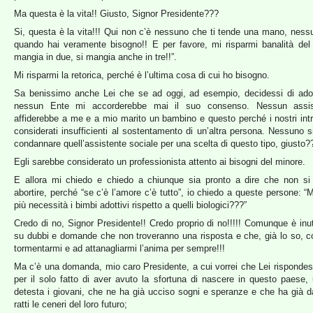
Ma questa è la vita!! Giusto, Signor Presidente???
Si, questa è la vita!!! Qui non c’è nessuno che ti tende una mano, nessu
quando hai veramente bisogno!! E per favore, mi risparmi banalità del 
mangia in due, si mangia anche in tre!!”.
Mi risparmi la retorica, perché è l’ultima cosa di cui ho bisogno.
Sa benissimo anche Lei che se ad oggi, ad esempio, decidessi di adott
nessun Ente mi accorderebbe mai il suo consenso. Nessun assis
affiderebbe a me e a mio marito un bambino e questo perché i nostri intr
considerati insufficienti al sostentamento di un’altra persona. Nessuno s
condannare quell’assistente sociale per una scelta di questo tipo, giusto?
Egli sarebbe considerato un professionista attento ai bisogni del minore.
E allora mi chiedo e chiedo a chiunque sia pronto a dire che non si
abortire, perché “se c’è l’amore c’è tutto”, io chiedo a queste persone: 
più necessità i bimbi adottivi rispetto a quelli biologici???”
Credo di no, Signor Presidente!! Credo proprio di no!!!!! Comunque è inuti
su dubbi e domande che non troveranno una risposta e che, già lo so, c
tormentarmi e ad attanagliarmi l’anima per sempre!!!
Ma c’è una domanda, mio caro Presidente, a cui vorrei che Lei rispond
per il solo fatto di aver avuto la sfortuna di nascere in questo paese
detesta i giovani, che ne ha già ucciso sogni e speranze e che ha già da
ratti le ceneri del loro futuro;