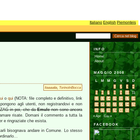
Italiano
English
Piemonteis
INFO
:Home:
:About:
MAGGIO 2008
L
M
M
G
V
S
D
1
2
3
4
Itaaaalia
,
TorinoInBocca
5
6
7
8
9
10
11
ui
o
qui
(NOTA: file completo e definitivo, link
12
13
14
15
16
17
18
impongono agli utenti, non registrandovi e non
19
20
21
22
23
24
25
 ZAG in poi, che da
Emule
non sono ancora
26
27
28
29
30
31
 amare risate. Domani il commento a tutta la
« Apr
Giu »
r e ringraziate che esista.
FACEBOOK
ltarli bisognava andare in Comune. Lo stesso
 ordinarlo…