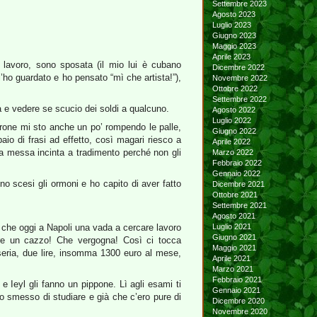
Settembre 2023
Agosto 2023
Luglio 2023
Giugno 2023
Maggio 2023
Aprile 2023
 lavoro, sono sposata (il mio lui è cubano
Dicembre 2022
’ho guardato e ho pensato “mì che artista!”),
Novembre 2022
Ottobre 2022
Settembre 2022
tà e vedere se scucio dei soldi a qualcuno.
Agosto 2022
Luglio 2022
negrone mi sto anche un po’ rompendo le palle,
Giugno 2022
io di frasi ad effetto, così magari riesco a
Aprile 2022
 messa incinta a tradimento perché non gli
Marzo 2022
Febbraio 2022
Gennaio 2022
o scesi gli ormoni e ho capito di aver fatto
Dicembre 2021
Ottobre 2021
Settembre 2021
Agosto 2021
 che oggi a Napoli una vada a cercare lavoro
Luglio 2021
Giugno 2021
re un cazzo! Che vergogna! Così ci tocca
Maggio 2021
seria, due lire, insomma 1300 euro al mese,
Aprile 2021
Marzo 2021
Febbraio 2021
e Ieyl gli fanno un pippone. Lì agli esami ti
Gennaio 2021
o smesso di studiare e già che c’ero pure di
Dicembre 2020
Novembre 2020