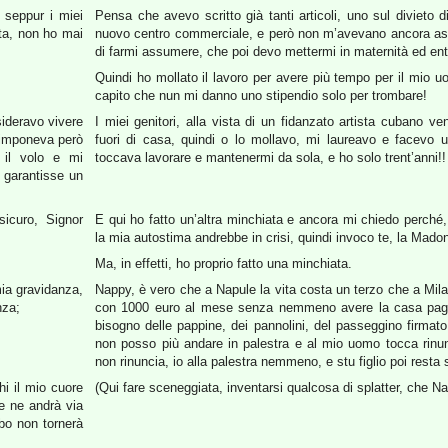
 seppur i miei
Pensa che avevo scritto già tanti articoli, uno sul divieto
sta, non ho mai
nuovo centro commerciale, e però non m’avevano ancora assun
di farmi assumere, che poi devo mettermi in maternità ed entr
Quindi ho mollato il lavoro per avere più tempo per il mio 
capito che nun mi danno uno stipendio solo per trombare!
sideravo vivere
I miei genitori, alla vista di un fidanzato artista cubano v
 imponeva però
fuori di casa, quindi o lo mollavo, mi laureavo e facevo 
 il volo e mi
toccava lavorare e mantenermi da sola, e ho solo trent’anni!!
 garantisse un
sicuro, Signor
E qui ho fatto un’altra minchiata e ancora mi chiedo perch
la mia autostima andrebbe in crisi, quindi invoco te, la Mad
Ma, in effetti, ho proprio fatto una minchiata.
mia gravidanza,
Nappy, è vero che a Napule la vita costa un terzo che a Mila
nza;
con 1000 euro al mese senza nemmeno avere la casa paga
bisogno delle pappine, dei pannolini, del passeggino firma
non posso più andare in palestra e al mio uomo tocca rinunci
non rinuncia, io alla palestra nemmeno, e stu figlio poi resta
hi il mio cuore
(Qui fare sceneggiata, inventarsi qualcosa di splatter, che N
e ne andrà via
bo non tornerà