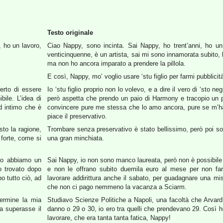
Testo originale
, ho un lavoro,
Ciao Nappy, sono incinta. Sai Nappy, ho trent’anni, ho un
venticinquenne, è un artista, sai mi sono innamorata subito, l
ma non ho ancora imparato a prendere la pillola.
E così, Nappy, mo’ voglio usare ‘stu figlio per farmi pubblici
erto di essere
Io ‘stu figlio proprio non lo volevo, e a dire il vero di ‘sto 
bile. L’idea di
però aspetta che prendo un paio di Harmony e tracopio un pa
d intimo che è
convincere pure me stessa che lo amo ancora, pure se m’ha
piace il preservativo.
to la ragione,
Trombare senza preservativo è stato bellissimo, però poi son
forte, come si
una gran minchiata.
ito abbiamo un
Sai Nappy, io non sono manco laureata, però non è possibile
o trovato dopo
e non le offrano subito duemila euro al mese per non fa
po tutto ciò, ad
lavorare addirittura anche il sabato, per guadagnare una mi
che non ci pago nemmeno la vacanza a Sciarm.
termine la mia
Studiavo Scienze Politiche a Napoli, una facoltà che Arvard 
ia superasse il
danno o 29 o 30, io ero tra quelli che prendevano 29. Così h
lavorare, che era tanta tanta fatica, Nappy!