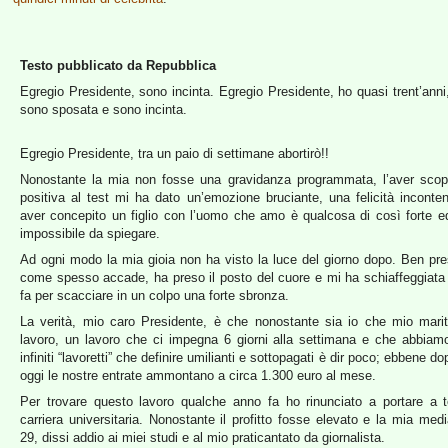
Testo pubblicato da Repubblica
Egregio Presidente, sono incinta. Egregio Presidente, ho quasi trent’anni
sono sposata e sono incinta.
Egregio Presidente, tra un paio di settimane abortirò!!
Nonostante la mia non fosse una gravidanza programmata, l’aver scop
positiva al test mi ha dato un’emozione bruciante, una felicità inconteni
aver concepito un figlio con l’uomo che amo è qualcosa di così forte e
impossibile da spiegare.
Ad ogni modo la mia gioia non ha visto la luce del giorno dopo. Ben pres
come spesso accade, ha preso il posto del cuore e mi ha schiaffeggiata 
fa per scacciare in un colpo una forte sbronza.
La verità, mio caro Presidente, è che nonostante sia io che mio mar
lavoro, un lavoro che ci impegna 6 giorni alla settimana e che abbiam
infiniti “lavoretti” che definire umilianti e sottopagati è dir poco; ebbene do
oggi le nostre entrate ammontano a circa 1.300 euro al mese.
Per trovare questo lavoro qualche anno fa ho rinunciato a portare a 
carriera universitaria. Nonostante il profitto fosse elevato e la mia med
29, dissi addio ai miei studi e al mio praticantato da giornalista.