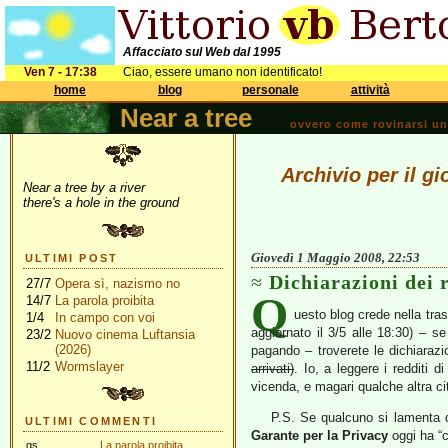
Affacciato sul Web dal 1995
Ven 7 - 17:38
Ciao, essere umano non identificato!
home
blog
personale
attività
Near a tree
ovvero come rovinarsi una 
Archivio per il g
Near a tree by a river
there's a hole in the ground
Giovedì 1 Maggio 2008, 22:53
ULTIMI POST
Dichiarazioni dei r
27/7
Opera sì, nazismo no
Q
14/7
La parola proibita
uesto blog crede nella tra
1/4
In campo con voi
aggiornato il 3/5 alle 18:30) – se
23/2
Nuovo cinema Luftansia
(2026)
pagando – troverete le dichiarazion
11/2
Wormslayer
arrivati)
. Io, a leggere i redditi
vicenda, e magari qualche altra ci
P.S. Se qualcuno si lamenta d
ULTIMI COMMENTI
Garante per la Privacy
oggi ha “c
gs
La parola proibita