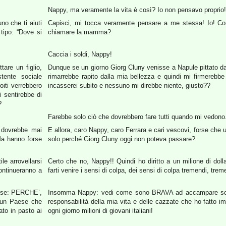
Nappy, ma veramente la vita è così? Io non pensavo proprio!
no che ti aiuti
Capisci, mi tocca veramente pensare a me stessa! Io! Com
tipo: “Dove si
chiamare la mamma?
Caccia i soldi, Nappy!
are un figlio,
Dunque se un giorno Giorg Cluny venisse a Napule pittato da
tente sociale
rimarrebbe rapito dalla mia bellezza e quindi mi firmerebbe
oiti verrebbero
incasserei subito e nessuno mi direbbe niente, giusto??
i sentirebbe di
?
Farebbe solo ciò che dovrebbero fare tutti quando mi vedono
 dovrebbe mai
E allora, caro Nappy, caro Ferrara e cari vescovi, forse che
“Ma hanno forse
solo perché Giorg Cluny oggi non poteva passare?
le arrovellarsi
Certo che no, Nappy!! Quindi ho diritto a un milione di dollar
ontinueranno a
farti venire i sensi di colpa, dei sensi di colpa tremendi, trem
esse: PERCHE’,
Insomma Nappy: vedi come sono BRAVA ad accampare scus
, un Paese che
responsabilità della mia vita e delle cazzate che ho fatto i
to in pasto ai
ogni giorno milioni di giovani italiani!