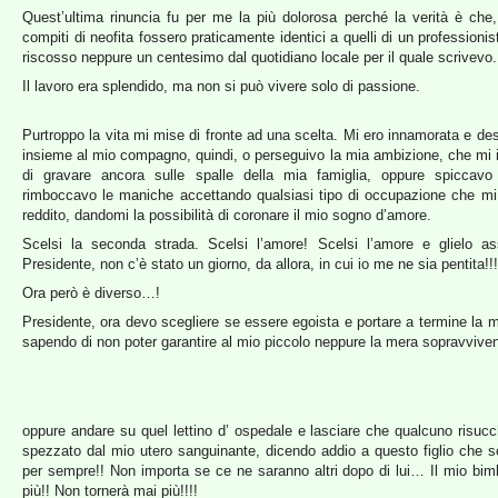
Quest’ultima rinuncia fu per me la più dolorosa perché la verità è che,
compiti di neofita fossero praticamente identici a quelli di un professioni
riscosso neppure un centesimo dal quotidiano locale per il quale scrivevo.
Il lavoro era splendido, ma non si può vivere solo di passione.
Purtroppo la vita mi mise di fronte ad una scelta. Mi ero innamorata e de
insieme al mio compagno, quindi, o perseguivo la mia ambizione, che mi
di gravare ancora sulle spalle della mia famiglia, oppure spiccavo
rimboccavo le maniche accettando qualsiasi tipo di occupazione che mi
reddito, dandomi la possibilità di coronare il mio sogno d’amore.
Scelsi la seconda strada. Scelsi l’amore! Scelsi l’amore e glielo as
Presidente, non c’è stato un giorno, da allora, in cui io me ne sia pentita!!!
Ora però è diverso…!
Presidente, ora devo scegliere se essere egoista e portare a termine la 
sapendo di non poter garantire al mio piccolo neppure la mera sopravvive
oppure andare su quel lettino d’ ospedale e lasciare che qualcuno risucc
spezzato dal mio utero sanguinante, dicendo addio a questo figlio che s
per sempre!! Non importa se ce ne saranno altri dopo di lui… Il mio bim
più!! Non tornerà mai più!!!!