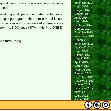
Settembre 2014
, quindi sono stata licenziata ingiustamente
Luglio 2014
mente!
Giugno 2014
pendio gratis! pensione gratis! auto gratis!
Maggio 2014
Aprile 2014
l figlio pure gratis, che tanto a me di lui nun
Marzo 2014
comincerei a strumentalizzarlo prima ancora
Febbraio 2014
i! Insomma, NDO cazzo STA il mio MILIONE DI
Gennaio 2014
Dicembre 2013
Novembre 2013
Ottobre 2013
to tutto[/tags]
Settembre 2013
Agosto 2013
Luglio 2013
Giugno 2013
Maggio 2013
Aprile 2013
Marzo 2013
Febbraio 2013
Gennaio 2013
Dicembre 2012
Novembre 2012
Ottobre 2012
Settembre 2012
Agosto 2012
Luglio 2012
Giugno 2012
Maggio 2012
Aprile 2012
Marzo 2012