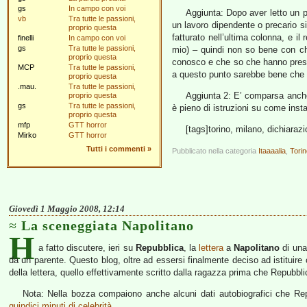
gs
In campo con voi
Aggiunta: Dopo aver letto un po
vb
Tra tutte le passioni,
un lavoro dipendente o precario si
proprio questa
fatturato nell’ultima colonna, e il 
finelli
In campo con voi
gs
Tra tutte le passioni,
mio) – quindi non so bene con ch
proprio questa
conosco e che so che hanno presen
MCP
Tra tutte le passioni,
a questo punto sarebbe bene che 
proprio questa
.mau.
Tra tutte le passioni,
Aggiunta 2: E’ comparsa anc
proprio questa
gs
Tra tutte le passioni,
è pieno di istruzioni su come inst
proprio questa
mfp
GTT horror
[tags]torino, milano, dichiarazi
Mirko
GTT horror
Tutti i commenti
»
Pubblicato nella categoria
Itaaaalia
,
Tori
Giovedì 1 Maggio 2008, 12:14
La sceneggiata Napolitano
H
a fatto discutere, ieri su
Repubblica
, la
lettera
a
Napolitano
di una
da un parente. Questo blog, oltre ad essersi finalmente deciso ad istituire 
della lettera, quello effettivamente scritto dalla ragazza prima che Repubbl
Nota: Nella bozza compaiono anche alcuni dati autobiografici che Rep
quindici minuti di celebrità
.