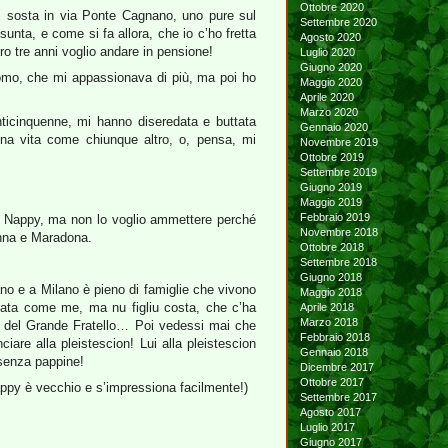
Ottobre 2020
 di sosta in via Ponte Cagnano, uno pure sul
Settembre 2020
ta, e come si fa allora, che io c’ho fretta
Agosto 2020
o tre anni voglio andare in pensione!
Luglio 2020
Giugno 2020
uomo, che mi appassionava di più, ma poi ho
Maggio 2020
Aprile 2020
Marzo 2020
enticinquenne, mi hanno diseredata e buttata
Gennaio 2020
una vita come chiunque altro, o, pensa, mi
Novembre 2019
Ottobre 2019
Settembre 2019
Giugno 2019
Maggio 2019
Febbraio 2019
é, Nappy, ma non lo voglio ammettere perché
Novembre 2018
onna e Maradona.
Ottobre 2018
Settembre 2018
Giugno 2018
no e a Milano è pieno di famiglie che vivono
Maggio 2018
ta come me, ma nu figliu costa, che c’ha
Aprile 2018
Marzo 2018
to del Grande Fratello… Poi vedessi mai che
Febbraio 2018
are alla pleistescion! Lui alla pleistescion
Gennaio 2018
 senza pappine!
Dicembre 2017
Ottobre 2017
appy è vecchio e s’impressiona facilmente!)
Settembre 2017
Agosto 2017
Luglio 2017
Giugno 2017