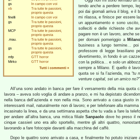
Oggi non mi sono fermato un at
gs
In campo con voi
tendo anche a perdere tempo, leg
vb
Tra tutte le passioni,
poi dai giornali arriva il blog, e 
proprio questa
mi rilassa, e finisce per essere 
finelli
In campo con voi
gs
Tra tutte le passioni,
un appuntamento e sono uscito, 
proprio questa
solleciti e delle richieste che 
MCP
Tra tutte le passioni,
pagare non è un lavoro, anche se 
proprio questa
per domani pomeriggio a
Milan
.mau.
Tra tutte le passioni,
proprio questa
business a lungo termine… poi 
gs
Tra tutte le passioni,
professore di legge brasiliano p
proprio questa
divertimento, in fondo è un cazze
mfp
GTT horror
Mirko
GTT horror
con la politica… e solo un abbozzo
sempre a Milano. E quello è lavo
Tutti i commenti
»
quota se si fa l’azienda, ma
“tu 
venture capital, sei un amico no?”
All’una sono andato in banca per fare il versamento della mia quota cap
lavora – aveva solo voglia di andare a pranzo, e mi ha depistato dicendom
nella banca dell’azienda e non nella mia. Sono arrivato a casa giusto i
interessanti mail, naturalmente non di lavoro; e per telefonare alla mam
incasinato la linea, e da una settimana aspetta che tu vada a fare la telefo
per andare all’altra banca, una mitica filiale
Sanpaolo
dove ho preso il n
cinque cassieri uno era allo sportello, mentre gli altri quattro, nonost
lavorando a fare fotocopie davanti alla macchina del caffè.
Dopo le quattro sono arrivato a casa, e finalmente ho potuto iniziare