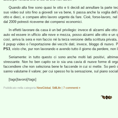
Quando alla fine sono quasi le otto e ti decidi ad annullare la parte tec
suo video sul sito fino a giovedì se va bene, ti passa anche la voglia dell’
otto e dieci, e compare altro lavoro urgente da fare. Cioè, forse-lavoro, n
dal 2009 potresti riceverne dei compensi economici.
In effetti lavorare da casa è un bel privilegio: invece di alzarmi alle otto
auto ed essere in ufficio alle nove e mezza, posso alzarmi alle otto e un q
così, arriva la sera e non faccio né la terza versione della scrittura priva
il popup video o l’esportazione dei vecchi dati; invece, bloggo di nuovo.
PS3
, visto che, pur non lavorando e avendo tutto il giorno da perdere, non
Seriamente: in tutto questo ci sono anche molti lati positivi, altrime
stressante. Non ho ben capito se io sia una cavia di nuove forme di org
faccendiere che non seleziona bene le faccende in cui si mette. So però
sanno valutarne il valore; per cui spesso ho la sensazione, sul piano sociale
[tags]lavoro[/tags]
Pubblicato nella categoria
NewGlobal
,
StillLife
|
7 commenti »