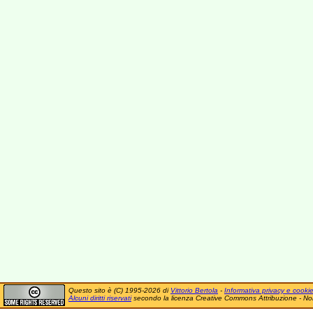
Questo sito è (C) 1995-2026 di
Vittorio Bertola
-
Informativa privacy e cooki
Alcuni diritti riservati
secondo la licenza Creative Commons Attribuzione - No