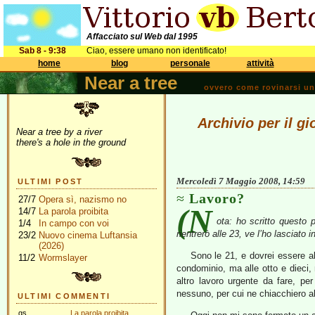
Affacciato sul Web dal 1995
Sab 8 - 9:38
Ciao, essere umano non identificato!
home
blog
personale
attività
Near a tree
ovvero come rovinarsi una 
Archivio per il g
Near a tree by a river
there's a hole in the ground
Mercoledì 7 Maggio 2008, 14:59
ULTIMI POST
Lavoro?
27/7
Opera sì, nazismo no
(N
14/7
La parola proibita
ota: ho scritto questo 
1/4
In campo con voi
rientrerò alle 23, ve l’ho lasciato 
23/2
Nuovo cinema Luftansia
(2026)
Sono le 21, e dovrei essere a
11/2
Wormslayer
condominio, ma alle otto e dieci,
altro lavoro urgente da fare, pe
nessuno, per cui ne chiacchiero a
ULTIMI COMMENTI
gs
La parola proibita