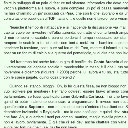
finire lo sviluppo di un paio di feature nel sistema informativo che devo con
vecchia piattaforma alla nuova, e pure compiere un po’ di bassa manoval
mi han chiamato un po’ scocciati da
Pisa
, che son lì che lavorano e da u
consultazione pubblica sull’
IGF
italiano… e quello non è lavoro, però veram
Neanche il tempo di riattaccare e si riaccende la discussione via mail e
capital vuole per investire nell’altra azienda, contratto di cui tu faresti 
di non rompere le scatole e pure di perderci il tempo necessario per star d
rompere le scatole a te, di solito con toni a metà tra il bambino capriccio
scaricare la tensione, posti pure sul forum del Toro, mentre ti informi sui b
post su un forum di calcio alle quattro del pomeriggio, vuol dire che non lav
Nel frattempo hai anche fatto un giro di bonifici dal
Conto Arancio
al co
il versamento del capitale sociale ti manderebbe in rosso; è lì che il tuo so
novembre e dicembre (figurarsi il 2008) perché lui lavora e tu no, stai tutt
con le spese pagate, quindi cosa pretendi?
Quando sei stanco, blogghi. Oh, io ho questa fissa, se non bloggo non
vuoi scrivere per mestiere? Per farlo dovresti essere bravo almeno co
parlamentare, se fossi qualificato come
Gabriella Carlucci
; lì sì che lav
quindi di poter finalmente cominciare a programmare. E invece non succed
quest’estate a
Sapporo
– non mi chiedete cosa c’entrino i brasiliani con 
ricambiare invitandoli a
Reykjavik
– ma la data confligge, e quindi devi studia
che fare. Ah, e guardare i treni per domani mattina, meglio sveglia prima e
non è lavoro, ovviamente. E già che ci sei devi anche chattare con varie
allora per fortuna che ci sei tu che non lavori.