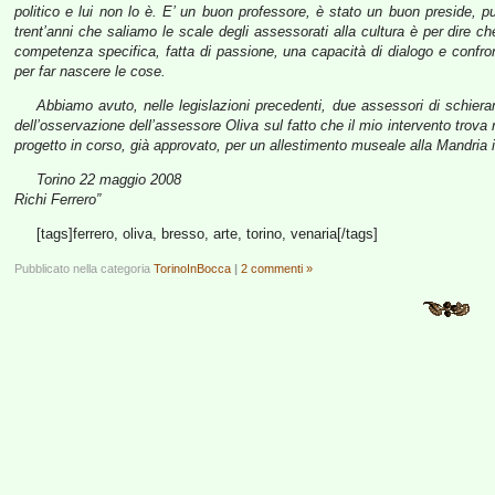
politico e lui non lo è. E’ un buon professore, è stato un buon preside, p
trent’anni che saliamo le scale degli assessorati alla cultura è per dire c
competenza specifica, fatta di passione, una capacità di dialogo e confronto
per far nascere le cose.
Abbiamo avuto, nelle legislazioni precedenti, due assessori di schier
dell’osservazione dell’assessore Oliva sul fatto che il mio intervento trova
progetto in corso, già approvato, per un allestimento museale alla Mandria 
Torino 22 maggio 2008
Richi Ferrero”
[tags]ferrero, oliva, bresso, arte, torino, venaria[/tags]
Pubblicato nella categoria
TorinoInBocca
|
2 commenti »