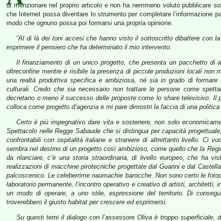
di menzionare nel proprio articolo e non ha nemmeno voluto pubblicare sot
che Internet possa diventare lo strumento per completare l’informazione parzi
modo che ognuno possa poi formarsi una propria opinione.
“Al di là dei toni accesi che hanno visto il sottoscritto dibattere co
esprimere il pensiero che ha determinato il mio intervento.
Il finanziamento di un unico progetto, che presenta un pacchetto di a
oltreconfine mentre è risibile la presenza di piccole produzioni locali no
una realtà produttiva specifica e ambiziosa, né sia in grado di formar
culturali. Credo che sia necessario non trattare le persone come spetta
decretano o meno il successo delle proposte come lo share televisivo. Il 
colloca come progetto d’agenzia e mi pare dimostri la faccia di una politica c
Certo è più impegnativo dare vita e sostenere, non solo economicame
Spettacolo nelle Regge Sabaude che si distingua per capacità progettuale, i
confrontabili con ospitalità italiane e straniere di altrettanto livello. C
sembra nel destino di un progetto così ambizioso, come quello che la Regi
da rilanciare, c’è una storia straordinaria, di livello europeo, che ha vis
realizzazioni di macchine pirotecniche progettate dal Guarini e dal Caste
palcoscenico. Le celeberrime naumachie barocche. Non sono certo le fotoco
laboratorio permanente, l’incontro operativo e creativo di artisti, architetti
un modo di operare, a uno stile, espressione del territorio. Di consegue
troverebbero il giusto habitat per crescere ed esprimersi.
Su questi temi il dialogo con l’assessore Oliva è troppo superficiale,