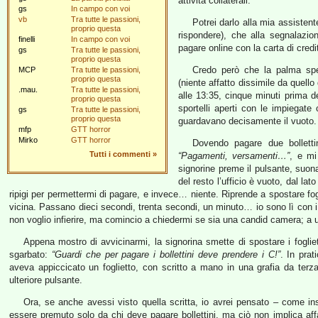
attività collaterali.
gs
In campo con voi
vb
Tra tutte le passioni,
Potrei darlo alla mia assisten
proprio questa
rispondere), che alla segnalazio
finelli
In campo con voi
pagare online con la carta di cred
gs
Tra tutte le passioni,
proprio questa
Credo però che la palma spett
MCP
Tra tutte le passioni,
proprio questa
(niente affatto dissimile da quello
.mau.
Tra tutte le passioni,
alle 13:35, cinque minuti prima del
proprio questa
sportelli aperti con le impiegate 
gs
Tra tutte le passioni,
proprio questa
guardavano decisamente il vuoto.
mfp
GTT horror
Mirko
GTT horror
Dovendo pagare due bolletti
Tutti i commenti
»
“Pagamenti, versamenti…”
, e mi
signorine preme il pulsante, suon
del resto l’ufficio è vuoto, dal la
ripigi per permettermi di pagare, e invece… niente. Riprende a spostare fogl
vicina. Passano dieci secondi, trenta secondi, un minuto… io sono lì con i m
non voglio infierire, ma comincio a chiedermi se sia una candid camera; a u
Appena mostro di avvicinarmi, la signorina smette di spostare i foglie
sgarbato:
“Guardi che per pagare i bollettini deve prendere i C!”
. In prat
aveva appiccicato un foglietto, con scritto a mano in una grafia da ter
ulteriore pulsante.
Ora, se anche avessi visto quella scritta, io avrei pensato – come in
essere premuto solo da chi deve pagare bollettini, ma ciò non implica aff