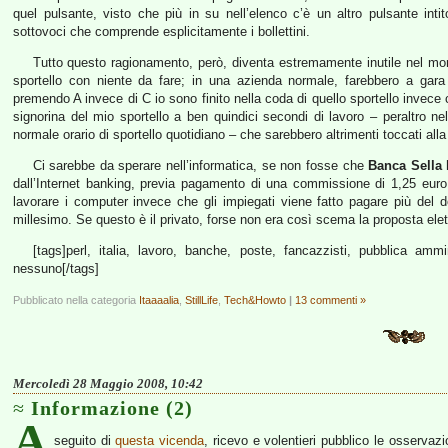
quel pulsante, visto che più in su nell’elenco c’è un altro pulsante inti
sottovoci che comprende esplicitamente i bollettini.
Tutto questo ragionamento, però, diventa estremamente inutile nel mome
sportello con niente da fare; in una azienda normale, farebbero a gara t
premendo A invece di C io sono finito nella coda di quello sportello invece c
signorina del mio sportello a ben quindici secondi di lavoro – peraltro n
normale orario di sportello quotidiano – che sarebbero altrimenti toccati alla
Ci sarebbe da sperare nell’informatica, se non fosse che
Banca Sella
h
dall’Internet banking, previa pagamento di una commissione di 1,25 eur
lavorare i computer invece che gli impiegati viene fatto pagare più del d
millesimo. Se questo è il privato, forse non era così scema la proposta ele
[tags]perl, italia, lavoro, banche, poste, fancazzisti, pubblica am
nessuno[/tags]
Pubblicato nella categoria
Itaaaalia
,
StillLife
,
Tech&Howto
|
13 commenti »
Mercoledì 28 Maggio 2008, 10:42
Informazione (2)
A
seguito di
questa vicenda
, ricevo e volentieri pubblico le osservazi