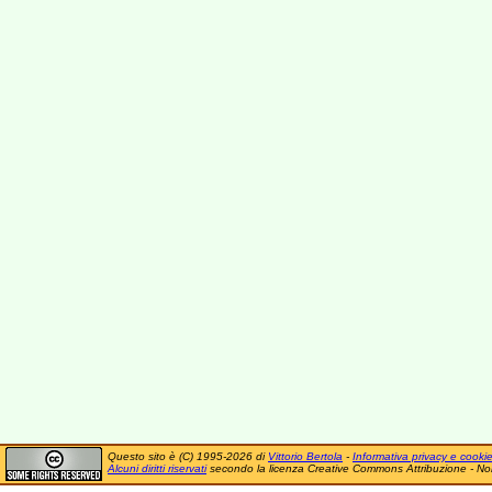
Questo sito è (C) 1995-2026 di
Vittorio Bertola
-
Informativa privacy e cooki
Alcuni diritti riservati
secondo la licenza Creative Commons Attribuzione - No