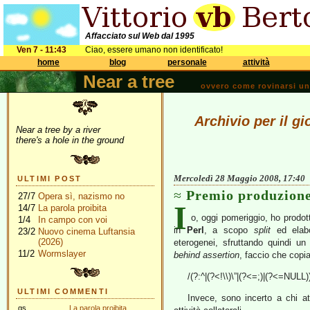
Affacciato sul Web dal 1995
Ven 7 - 11:43
Ciao, essere umano non identificato!
home
blog
personale
attività
Near a tree
ovvero come rovinarsi una 
Archivio per il g
Near a tree by a river
there's a hole in the ground
Mercoledì 28 Maggio 2008, 17:40
ULTIMI POST
Premio produzion
27/7
Opera sì, nazismo no
I
14/7
La parola proibita
o, oggi pomeriggio, ho prodot
1/4
In campo con voi
in
Perl
, a scopo
split
ed elabo
23/2
Nuovo cinema Luftansia
(2026)
eterogenei, sfruttando quindi u
11/2
Wormslayer
behind assertion
, faccio che copia
/(?:^|(?<!\\)\”|(?<=;)|(?<=NULL)
ULTIMI COMMENTI
Invece, sono incerto a chi att
gs
La parola proibita