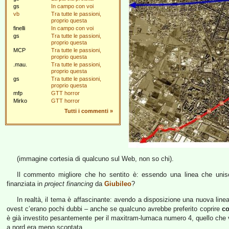
gs
In campo con voi
vb
Tra tutte le passioni,
proprio questa
finelli
In campo con voi
gs
Tra tutte le passioni,
proprio questa
MCP
Tra tutte le passioni,
proprio questa
.mau.
Tra tutte le passioni,
proprio questa
gs
Tra tutte le passioni,
proprio questa
mfp
GTT horror
Mirko
GTT horror
Tutti i commenti
»
(immagine cortesia di qualcuno sul Web, non so chi).
Il commento migliore che ho sentito è: essendo una linea che unisce 
finanziata in
project financing
da
Giubileo
?
In realtà, il tema è affascinante: avendo a disposizione una nuova line
ovest c’erano pochi dubbi – anche se qualcuno avrebbe preferito coprire
co
è già investito pesantemente per il maxitram-lumaca numero 4, quello che 
a nord era meno scontata.