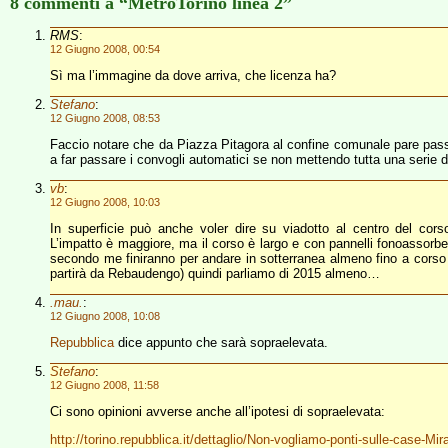
8 commenti a “MetroTorino linea 2”
RMS
:
12 Giugno 2008, 00:54
Sì ma l’immagine da dove arriva, che licenza ha?
Stefano
:
12 Giugno 2008, 08:53
Faccio notare che da Piazza Pitagora al confine comunale pare passe
a far passare i convogli automatici se non mettendo tutta una serie d
vb
:
12 Giugno 2008, 10:03
In superficie può anche voler dire su viadotto al centro del cor
L’impatto è maggiore, ma il corso è largo e con pannelli fonoasso
secondo me finiranno per andare in sotterranea almeno fino a corso T
partirà da Rebaudengo) quindi parliamo di 2015 almeno…
.mau.
:
12 Giugno 2008, 10:08
Repubblica
dice appunto che sarà sopraelevata.
Stefano
:
12 Giugno 2008, 11:58
Ci sono opinioni avverse anche all’ipotesi di sopraelevata:
http://torino.repubblica.it/dettaglio/Non-vogliamo-ponti-sulle-case-Mira