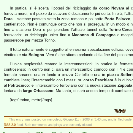
In pratica, si è scelta l’ipotesi del riciclaggio: da
corso Novara
al c
ferrovia merci, e il pezzo da scavare è decisamente più corto. In più, l’altr
Dora
– sarebbe passata sotto la zona romana e poi sotto
Porta Palazzo
,
cantieristico. Non è comunque detto che non si prosegua: in un modo o nel
fino a stazione Dora e poi prendere l’attuale tunnel della
Torino-Ceres
ferroviario: un riciclaggio unico fino a
Madonna di Campagna
o magar
passerebbe per mezza Torino.
Il tutto naturalmente è soggetto all’ennesima speculazione edilizia, ovver
cimitero e
via Bologna
. Vero è che stiamo parlando della fine del prossim
L’unica perplessità restano le interconnessioni: in pratica le fermat
controsenso; in centro non ci sarà un interscambio comodo con il 4 e con
fermate saranno una in fondo a piazza Castello e una in
piazza Solfer
cambiare linea; l’interscambio con i mezzi su
corso Peschiera
è in dubbio
al
Politecnico
; e l’interscambio ferroviario con la nuova stazione
Zappata
lontana da
largo Orbassano
. Ma tanto, ci sarà ancora tempo di cambiare i
[tags]torino, metro[/tags]
This entry was posted on mercoledì, Giugno 11th, 2008 at 3:43 pm, and is filed unde
RSS 2.0
feed. Both comments and pings are currently closed.