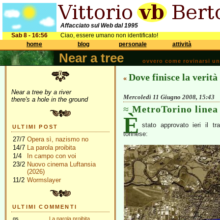
Affacciato sul Web dal 1995
Sab 8 - 16:56
Ciao, essere umano non identificato!
home
blog
personale
attività
Near a tree
ovvero come rovinarsi una 
Dove finisce la verità
«
Near a tree by a river
Mercoledì 11 Giugno 2008, 15:43
there's a hole in the ground
MetroTorino linea
È
stato approvato ieri il tr
ULTIMI POST
torinese:
27/7
Opera sì, nazismo no
14/7
La parola proibita
1/4
In campo con voi
23/2
Nuovo cinema Luftansia
(2026)
11/2
Wormslayer
ULTIMI COMMENTI
gs
La parola proibita