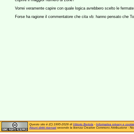
Vorrei veramente capire con quale logica avrebbero scelto le ferma
Forse ha ragione il commentatore che cita vb: hanno pensato che To
Questo sito è (C) 1995-2026 di
Vittorio Bertola
-
Informativa privacy e cooki
Alcuni diritti riservati
secondo la licenza Creative Commons Attribuzione - No