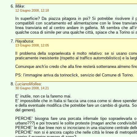
Mike
:
12 Giugno 2008, 12:18
In superficie? Da piazza pitagora in poi? Si potrebbe risolvere il
compatibili con scartamento ed alimentazione con le linee tranviarie
linea tranviaria ed al centro andare in galleria. Mi sembra che all’i
qualche cosa di simile per una qualche città, spiace che a Torino si ar
Hayabusa
:
13 Giugno 2008, 12:05
Il problema della sopraelevata è molto relativo: se si usano con
praticamente inesistente (rispetto al traffico automobilistico) e la l
Comunque anch’io credo che alla fine resterà sotterranea almeno fino
PS: l’immagine arriva da torinoclick, servizio del Comune di Torino.
LucianoMollea
:
30 Giugno 2008, 14:21
E’ inutile, non ce la faremo mai.
E’ impossibile che in Italia si faccia una cosa come si deve spendend
e della eventuale modifica che potrebbe fare un cambio di giunta. S
del genere).
PERCHE’ bisogna fare una porcata infernale tipo sopraelevarla o m
urbano???) e poi trovarsi le solite proteste (magari anche condivisibil
PERCHE’ le due linee non si incrociano in una stazione centrale dell
PERCHE’ non si è ancora capito che nelle città le linee di metropolit
coprire il maggior numero di zone?