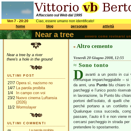
Affacciato sul Web dal 1995
Ven 7 - 20:20
Ciao, essere umano non identificato!
home
blog
personale
attività
Near a tree
ovvero come rovinarsi una 
Altro cemento
«
Near a tree by a river
Venerdì 20 Giugno 2008, 12:55
there's a hole in the ground
Sono tonto
D
avanti a un posto in cui 
ULTIMI POST
comunque imparcheggiabile – si t
27/7
Opera sì, nazismo no
da anni, una
Punto
blu chiaro in
14/7
La parola proibita
parcheggi e l’unico posto riservat
1/4
In campo con voi
in lavorazione, la Punto blu chia
23/2
Nuovo cinema Luftansia
portoni dell’isolato, di quelli 
(2026)
perché portano a un cortiletto 
11/2
Wormslayer
Qualunque cosa succeda, compre
passare, l’auto è lì e non viene m
cercarsi parcheggio in strada per 
ULTIMI COMMENTI
pretendere lo spostamento.
gs
La parola proibita