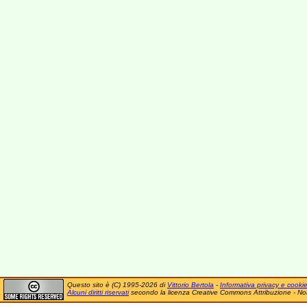
Questo sito è (C) 1995-2026 di
Vittorio Bertola
-
Informativa privacy e cooki
Alcuni diritti riservati
secondo la licenza Creative Commons Attribuzione - No