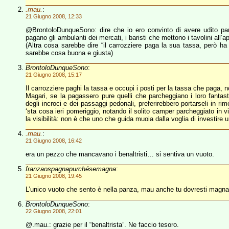
.mau.
:
21 Giugno 2008, 12:33
@BrontoloDunqueSono: dire che io ero convinto di avere udito par
pagano gli ambulanti dei mercati, i baristi che mettono i tavolini all’
(Altra cosa sarebbe dire “il carrozziere paga la sua tassa, però ha d
sarebbe cosa buona e giusta)
BrontoloDunqueSono
:
21 Giugno 2008, 15:17
Il carrozziere paghi la tassa e occupi i posti per la tassa che paga, 
Magari, se la pagassero pure quelli che parcheggiano i loro fantast
degli incroci e dei passaggi pedonali, preferirebbero portarseli in r
‘sta cosa ieri pomeriggio, notando il solito camper parcheggiato in
la visibilità: non è che uno che guida muoia dalla voglia di investire
.mau.
:
21 Giugno 2008, 16:42
era un pezzo che mancavano i benaltristi… si sentiva un vuoto.
franzaospagnapurchésemagna
:
21 Giugno 2008, 19:45
L’unico vuoto che sento è nella panza, mau anche tu dovresti magnar
BrontoloDunqueSono
:
22 Giugno 2008, 22:01
@.mau.: grazie per il “benaltrista”. Ne faccio tesoro.