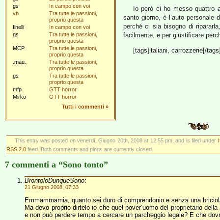
gs
In campo con voi
Io però ci ho messo quattro a
vb
Tra tutte le passioni,
santo giorno, è l’auto personale 
proprio questa
perché ci sia bisogno di riparar
finelli
In campo con voi
gs
Tra tutte le passioni,
facilmente, e per giustificare per
proprio questa
MCP
Tra tutte le passioni,
[tags]italiani, carrozzerie[/tags
proprio questa
.mau.
Tra tutte le passioni,
proprio questa
gs
Tra tutte le passioni,
proprio questa
mfp
GTT horror
Mirko
GTT horror
Tutti i commenti
»
This entry was posted on venerdì, Giugno 20th, 2008 at 12:55 pm, and is filed under
I
RSS 2.0
feed. Both comments and pings are currently closed.
7 commenti a “Sono tonto”
BrontoloDunqueSono
:
21 Giugno 2008, 07:33
Emmammamia, quanto sei duro di comprendonio e senza una briciola d
Ma devo proprio dirtelo io che quel pover’uomo del proprietario de
e non può perdere tempo a cercare un parcheggio legale? E che dovre