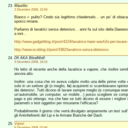
Maurilio
:
3 Dicembre 2008, 15:59
Bianco = pulito? Credo sia legittimo chiederselo… un po’ di sbiac
sporco rimane.
Parliamo di lavatrici senza detersivo… anni fa sul sito della Daewoo, 
a ioni…
http://www.gadgetblog.it/post/4224/lavatrice-haier-wash2o-per-lavare
http://www.ecoblog.it/post/3382/lavatrice-senza-detersivo
D# AKA BlindWolf
:
4 Dicembre 2008, 18:16
Ho letto di recente anche della lavatrice a vapore, che inoltre semb
ancora alto.
Inoltre: una cosa che mi aveva colpito molto una delle prime volte c
solo in un settore gli (o meglio,
le
) acquirenti si scambiavano opinion
dei detersivi. Tutti dicono di lavare sempre meglio (e comunque erano
un’automobile, un computer, un mobile…) posso scegliere se com
pago e più ottengo; ma che fare se tutti dicono di essere i miglior
parametri o test oggettivi per misurarne l’efficacia?
Probabilmente il giorno che verrà divulgato ampiamente un test sull’e
gli Antinfeltrenti del Lip e le Armate Bianche del Dash.
Vanni
:
6 Dicembre 2008, 02:40