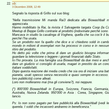
vb
:
3 Dicembre 2008, 12:49
Segnalo la risposta di Grillo sul suo blog:
“Nella trasmissione Mi manda Rai3 dedicata alla Biowashball 
apprezzata.
Hanno mobilitato la Rai, la rivista il Salvagente targata Coop (la C
Meetup di Beppe Grillo contrarie al prodotto (indovinate perché sono st
Mancava in studio la casalinga di Voghera, quella che sa cos’è il bu
perché l’ha usata.
Se un prodotto non fa quello che dice e si chiedono soldi in cambio 
mondo in milioni di esemplari non ha processi in corso e in nessuno
ritiro del prodotto.
Ho detto più volte che prima di dare un giudizio bisogna informar
guardare la televisione o leggere i giornali finanziati dallo Stato.
Io l’ho provata. La mia famiglia usa Biowashball da due mesi e anche
dare un giudizio vi consiglio di usarla, magari in prestito da un con
italiani soddisfatti.
Dopo questa reazione dei media credo che sia ora di iniziare una batta
pianeta, usati spesso senza necessità e quasi sempre in eccesso. Un
loro pubblicità) come alleati.
Loro non molleranno mai (ma gli conviene?), noi neppure.
(*) 800’000 Biowashball in Europa, Svizzera, Francia, Germania,
Australia, Nuova Zelanda. 950’000 in Asia : Corea, Singapore, 
lancio.
Ps: Io non sono pagato per fare pubblicità alla Biowashball (vedi le
querela. I soldi che incasserò andranno in beneficenza.”