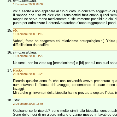
simonecaldana
:
1 Dicembre 2008, 09:34
vb: ti esorto a non applicare al tuo bucato un concetto soggettivo di p
Il sapone che uso mi dice che i tensioattivi funzionano quindi semp
magari ne serva meno mediamente e’ sicuramente possibile e cio’ dip
punto per ottimizzare il detersivo sarebbe d’uopo raggruppare i panni p
vb
:
1 Dicembre 2008, 11:15
Vabbe’, forse ho esagerato col relativismo antropologico :-) D’altra 
difficilissima da scalfire!
simonecaldana
:
1 Dicembre 2008, 11:26
No senti, non ho visto tag [creazionismo] o [id] per cui non puoi saltar 
Paolo
:
2 Dicembre 2008, 13:28
Ricordo qualche anno fa che una università aveva presentato qua
aumentavano l’efficacia del lavaggio, consentendo di usare meno 
lavaggi.
Mi sa che gli inventori della biopalla hanno provato a copiare l’idea, i
Tito
:
2 Dicembre 2008, 15:08
Qualcuno se le ricorda? sono molto simili alla biopalla, conce
Sono delle noci di un albero indiano e vanno messe in lavatrice d