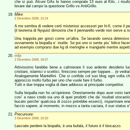
che si può. Alcuni GAs le hanno comprate 13 euro al Kilo…i risultati
levare dal campo la questione Grillo vs AntiGrillo.
Mike
:
2 Dicembre 2008, 15:24
A me sembra di vedere certi misteriosi accessori per hi-fi, come il pe
(il teorema di Nyquist dimostra che il pennarello verde non serve a nu
Una trappola per gonzi come un’altra. Se lavando senza detersivo e 
ovviamente la biopalla e` inutile. Se poi uno si sente piu` felice fa
ad esempio comprarsi due kg di meringhe e mangiarle mentre aspetta 
mfp
:
2 Dicembre 2008, 18:57
Attivissimo farebbe bene a calmierare il suo ardente desiderio lu
cristiani, islamici o scettici, finiscono sempre per toppare… (e vedr
Analogamente Mantellini. Che si confida col suo blog ogni volta che
approccio molto furbo per uno che vuole fare il furbo.
Tutti e due troppa voglia di dare addosso al principale competitor.
Sulla biopalla non ho un’opinione. Onestamente dopo aver visto tant
cosi’ a naso credo sia uno di quei prodotti che da’ risultati stocastic
bucato perche’ qualcosa di zozzo potrebbe esserci), risparmiare ene
faccio sapere; al momento, in mezzo a tanta caciara, il suo status e’
Precursore
:
3 Dicembre 2008, 10:20
Lasciate perdere la biopalla, è una bufala, il futuro è il biocazzo.