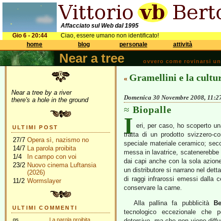
Affacciato sul Web dal 1995
Gio 6 - 20:44
Ciao, essere umano non identificato!
home
blog
personale
attività
Near a tree
ovvero come rovinarsi una 
Gramellini e la cultu
«
Near a tree by a river
Domenica 30 Novembre 2008, 11:2
there's a hole in the ground
Biopalle
I
eri, per caso, ho scoperto u
ULTIMI POST
tratta di un prodotto svizzero-c
27/7
Opera sì, nazismo no
speciale materiale ceramico; second
14/7
La parola proibita
messa in lavatrice, scatenerebbe d
1/4
In campo con voi
dai capi anche con la sola azione d
23/2
Nuovo cinema Luftansia
un distributore si narrano nel detta
(2026)
di raggi infrarossi emessi dalla c
11/2
Wormslayer
conservare la carne.
Alla pallina fa pubblicità
Be
ULTIMI COMMENTI
tecnologico eccezionale che pe
gs
La parola proibita
detersivo, ma che non viene diffus