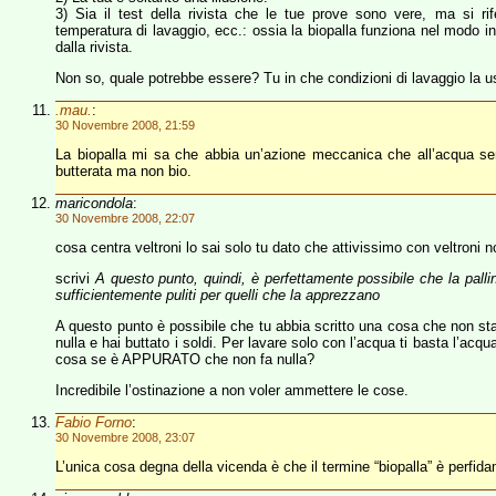
3) Sia il test della rivista che le tue prove sono vere, ma si rif
temperatura di lavaggio, ecc.: ossia la biopalla funziona nel modo in
dalla rivista.
Non so, quale potrebbe essere? Tu in che condizioni di lavaggio la 
.mau.
:
30 Novembre 2008, 21:59
La biopalla mi sa che abbia un’azione meccanica che all’acqua s
butterata ma non bio.
maricondola
:
30 Novembre 2008, 22:07
cosa centra veltroni lo sai solo tu dato che attivissimo con veltroni
scrivi
A questo punto, quindi, è perfettamente possibile che la palli
sufficientemente puliti per quelli che la apprezzano
A questo punto è possibile che tu abbia scritto una cosa che non sta 
nulla e hai buttato i soldi. Per lavare solo con l’acqua ti basta l’ac
cosa se è APPURATO che non fa nulla?
Incredibile l’ostinazione a non voler ammettere le cose.
Fabio Forno
:
30 Novembre 2008, 23:07
L’unica cosa degna della vicenda è che il termine “biopalla” è perfid