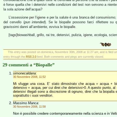
è forse quella che i detersivi nelle condizioni del test non servono a nien
la sola azione dell’acqua?
L’ossessione per l’igiene e per la salute è una branca del consumismo; 
del cervello (
pun intended
). Se le biopalle possono farci riflettere 
gravissimi danni all’ambiente, evviva le biopalle.
[tags]biowashball, grillo, rai tre, detersivi, pulizia, igiene, ecologia, scie
This entry was posted on domenica, Novembre 30th, 2008 at 11:27 am, and is filed 
entry through the
RSS 2.0
feed. Both comments and pings are currently closed.
29 commenti a “Biopalle”
simonecaldana
:
30 Novembre 2008, 11:52
Mi sfugge una cosa. E’ stato dimostrato che acqua = acqua + bio
detersivo = acqua, per cui direi che detersivo>0. A questo punto, al 
detersivi illegali sono a discrezione di ognuno, direi che la biopalla
soprattutto i suoi venditori.
Massimo Manca
:
30 Novembre 2008, 11:58
Non è possibile credere contemporaneamente nella scienza e in Veltro