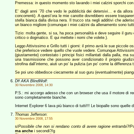
Premessa: in questo momento sto lavando i miei calzini sporchi con 
E’ dagli anni ’70 che vedo le pubblicità dei detersivi… e da allora
concorrenti). A quest’ora le mie canotte dovrebbero essere trasparen
stella bianca dalla divisa nera. Il trucco sta negli additivi che aderis
un bianco migliore (comunque i miei calzini da allenamento sono tutti 
Tizio: molta gente, si sa, ha poca personalità e deve seguire il guru
critico o dogmatico. E qui mettete i nomi che volete.).
Leggo Attivissimo e Grillo tutti i giorni: il primo avrà le sue piccole 
che preferisce vedere quello che vuole vedere. Comunque Attivissimo 
(giustamente) contestato i principi fisici millantati dalla palla, ma su
una trasmissione che possono aver condizionato il proprio giudizi
strofina dall’interno, aiuti un po’ la pulizia (un po’ come la differenza 
Se poi uno obbedisce ciecamente al suo guru (eventualmente) pianga
D# AKA BlindWolf
:
30 Novembre 2008, 14:30
P.S.: mi accorgo adesso che con un browser che usa il motore di ren
sono completamente bianche.
Internet Explorer 6 lava più bianco di tutti!!! Le biopalle sono quelle di
Thomas Jefferson
:
30 Novembre 2008, 17:55
s/
Possibile che non si rendano conto di avere ragione entrambi?
/P
ma anche
i secondi?/g