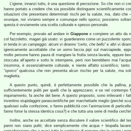
L’igiene, innanzi tutto, è una questione di percezione. So che non ci cre
hanno portato a credere che sia possibile distinguere scientificamente c
situazioni che presentano determinati rischi per la salute, ma, dato che –
ovunque, noi viviamo sempre e comunque nello sporco; possiamo soltanto
questa è ovviamente una scelta culturale e spesso personale.
Per esempio, provate ad andare in
Giappone
e compiere un atto da no
col fazzoletto, magari già usato: vi guarderanno come un puzzolente sporc
in tenda in un campeggio: alcuni vi diranno
“certo, che bello”
e altri vi dira
igienicamente accettabile che un uomo faccia pipì sul marciapiede, eppur
molte persone hanno paura di mangiare la frutta senza lavarla, eppure bev
stoccata all’aperto e sotto le intemperie, però non berrebbero mai l’acqu
insomma, è essenzialmente culturale, e niente affatto scientifico; tanto
“sporco”
qualcosa che non presenta alcun rischio per la salute, ma so
maglietta.
A questo punto, quindi, è perfettamente possibile che la pallina, 
sufficientemente puliti per quelli che la apprezzano; e se nel contempo f
inquinamento, fa anche del bene. A questo proposito, sono irrilevanti i fatt
inventino stupidaggini parascientifiche per marchettarle meglio (perché scu
qualsiasi sulla confezione, o fanno pubblicità con l’animazione di particell
fanno forse la stessa identica cosa?) e che tutta una serie di media cerchin
Inoltre, anche se accettate senza discutere il valore scientifico del te
panni non siano puliti; dice semplicemente che acqua + biopalla lavano
considerazione che a quasi tutte le centinaia di persone che la usano i panni