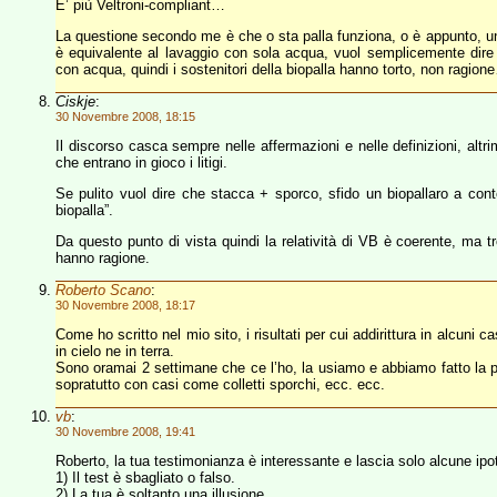
E’ più Veltroni-compliant…
La questione secondo me è che o sta palla funziona, o è appunto, una
è equivalente al lavaggio con sola acqua, vuol semplicemente dire 
con acqua, quindi i sostenitori della biopalla hanno torto, non ragion
Ciskje
:
30 Novembre 2008, 18:15
Il discorso casca sempre nelle affermazioni e nelle definizioni, altr
che entrano in gioco i litigi.
Se pulito vuol dire che stacca + sporco, sfido un biopallaro a conte
biopalla”.
Da questo punto di vista quindi la relatività di VB è coerente, ma tro
hanno ragione.
Roberto Scano
:
30 Novembre 2008, 18:17
Come ho scritto nel mio sito, i risultati per cui addirittura in alcuni 
in cielo ne in terra.
Sono oramai 2 settimane che ce l’ho, la usiamo e abbiamo fatto la pr
sopratutto con casi come colletti sporchi, ecc. ecc.
vb
:
30 Novembre 2008, 19:41
Roberto, la tua testimonianza è interessante e lascia solo alcune ipot
1) Il test è sbagliato o falso.
2) La tua è soltanto una illusione.