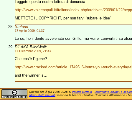
Leggete questa nostra lettera di denuncia:
http://www.voicepopuli.it/italiano/index.php/archives/2009/01/22/beppe
METTETE IL COPYRIGHT, per non farvi “rubare le idee”
Stefano
:
17 Aprile 2009, 01:37
Lo so, ho il dente avvelenato con Grillo, ma vorrei convertirti su alc
D# AKA BlindWolf
:
17 Dicembre 2009, 21:33
Che cos’è l’igiene?
http://www.cracked.com/article_17495_6-items-you-touch-everyday-that-
and the winner is…
Questo sito è (C) 1995-2026 di
Vittorio Bertola
-
Informativa privacy e cooki
Alcuni diritti riservati
secondo la licenza Creative Commons Attribuzione - No