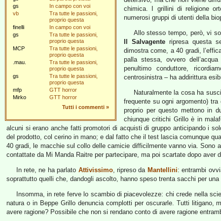
gs
In campo con voi
chimica. I grillini di religione 
vb
Tra tutte le passioni,
numerosi gruppi di utenti della bio
proprio questa
finelli
In campo con voi
Allo stesso tempo, però, vi son
gs
Tra tutte le passioni,
proprio questa
Il Salvagente
ripresa questa s
MCP
Tra tutte le passioni,
dimostra come, a 40 gradi, l’effica
proprio questa
palla stessa, ovvero dell’acqua
.mau.
Tra tutte le passioni,
penultimo conduttore, ricordia
proprio questa
gs
Tra tutte le passioni,
centrosinistra – ha addirittura esib
proprio questa
mfp
GTT horror
Naturalmente la cosa ha susci
Mirko
GTT horror
frequente su ogni argomento) tra g
Tutti i commenti
»
proprio per questo mettono in du
chiunque critichi Grillo è in mala
alcuni si erano anche fatti promotori di acquisti di gruppo anticipando i 
del prodotto, col cerino in mano; e dal fatto che il test lascia comunque qu
40 gradi, le macchie sul collo delle camicie difficilmente vanno via. Sono
contattate da Mi Manda Raitre per partecipare, ma poi scartate dopo aver de
In rete, ne ha parlato
Attivissimo
, ripreso da
Mantellini
: entrambi ovvi
soprattutto quelli che, dandogli ascolto, hanno speso trenta sacchi per una p
Insomma, in rete ferve lo scambio di piacevolezze: chi crede nella sci
natura o in Beppe Grillo denuncia complotti per oscurarle. Tutti litigano,
avere ragione? Possibile che non si rendano conto di avere ragione entram