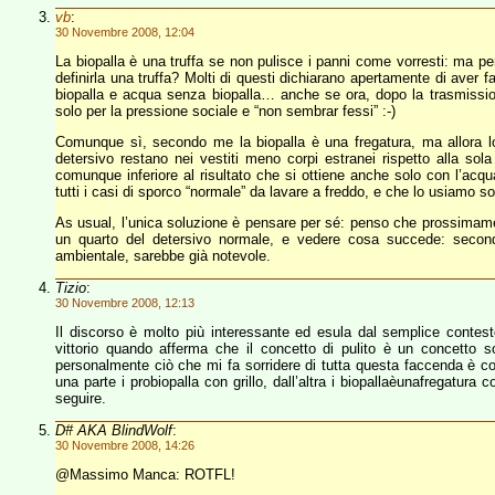
vb
:
30 Novembre 2008, 12:04
La biopalla è una truffa se non pulisce i panni come vorresti: ma p
definirla una truffa? Molti di questi dichiarano apertamente di aver 
biopalla e acqua senza biopalla… anche se ora, dopo la trasmissio
solo per la pressione sociale e “non sembrar fessi” :-)
Comunque sì, secondo me la biopalla è una fregatura, ma allora lo
detersivo restano nei vestiti meno corpi estranei rispetto alla sol
comunque inferiore al risultato che si ottiene anche solo con l’acqu
tutti i casi di sporco “normale” da lavare a freddo, e che lo usiamo so
As usual, l’unica soluzione è pensare per sé: penso che prossimam
un quarto del detersivo normale, e vedere cosa succede: secon
ambientale, sarebbe già notevole.
Tizio
:
30 Novembre 2008, 12:13
Il discorso è molto più interessante ed esula dal semplice contest
vittorio quando afferma che il concetto di pulito è un concetto sog
personalmente ciò che mi fa sorridere di tutta questa faccenda è com
una parte i probiopalla con grillo, dall’altra i biopallaèunafregatura c
seguire.
D# AKA BlindWolf
:
30 Novembre 2008, 14:26
@Massimo Manca: ROTFL!