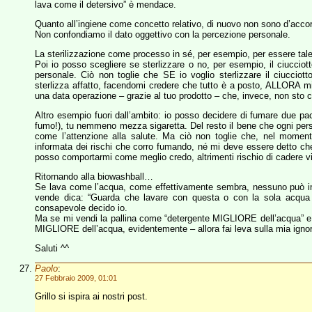
lava come il detersivo” è mendace.
Quanto all’ingiene come concetto relativo, di nuovo non sono d’acco
Non confondiamo il dato oggettivo con la percezione personale.
La sterilizzazione come processo in sé, per esempio, per essere tale 
Poi io posso scegliere se sterlizzare o no, per esempio, il ciucciot
personale. Ciò non toglie che SE io voglio sterlizzare il ciucciot
sterlizza affatto, facendomi credere che tutto è a posto, ALLORA mi
una data operazione – grazie al tuo prodotto – che, invece, non sto 
Altro esempio fuori dall’ambito: io posso decidere di fumare due pacc
fumo!), tu nemmeno mezza sigaretta. Del resto il bene che ogni pers
come l’attenzione alla salute. Ma ciò non toglie che, nel momen
informata dei rischi che corro fumando, né mi deve essere detto c
posso comportarmi come meglio credo, altrimenti rischio di cadere vit
Ritornando alla biowashball…
Se lava come l’acqua, come effettivamente sembra, nessuno può i
vende dica: “Guarda che lavare con questa o con la sola acqua
consapevole decido io.
Ma se mi vendi la pallina come “detergente MIGLIORE dell’acqua” e 
MIGLIORE dell’acqua, evidentemente – allora fai leva sulla mia igno
Saluti ^^
Paolo
:
27 Febbraio 2009, 01:01
Grillo si ispira ai nostri post.