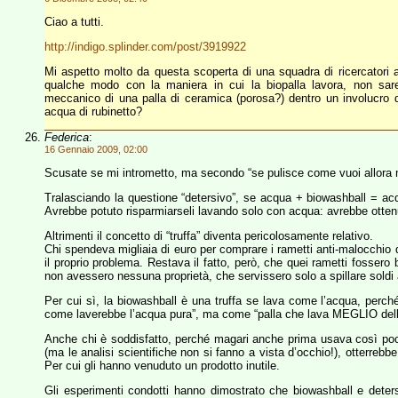
Ciao a tutti.
http://indigo.splinder.com/post/3919922
Mi aspetto molto da questa scoperta di una squadra di ricercatori 
qualche modo con la maniera in cui la biopalla lavora, non sare
meccanico di una palla di ceramica (porosa?) dentro un involucro
acqua di rubinetto?
Federica
:
16 Gennaio 2009, 02:00
Scusate se mi intrometto, ma secondo “se pulisce come vuoi allora n
Tralasciando la questione “detersivo”, se acqua + biowashball = acq
Avrebbe potuto risparmiarseli lavando solo con acqua: avrebbe ottenut
Altrimenti il concetto di “truffa” diventa pericolosamente relativo.
Chi spendeva migliaia di euro per comprare i rametti anti-malocchio 
il proprio problema. Restava il fatto, però, che quei rametti fossero
non avessero nessuna proprietà, che servissero solo a spillare soldi 
Per cui sì, la biowashball è una truffa se lava come l’acqua, perc
come laverebbe l’acqua pura”, ma come “palla che lava MEGLIO dell’a
Anche chi è soddisfatto, perché magari anche prima usava così poco
(ma le analisi scientifiche non si fanno a vista d’occhio!), otterrebb
Per cui gli hanno venuduto un prodotto inutile.
Gli esperimenti condotti hanno dimostrato che biowashball e deters