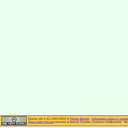
Questo sito è (C) 1995-2026 di
Vittorio Bertola
-
Informativa privacy e cooki
Alcuni diritti riservati
secondo la licenza Creative Commons Attribuzione - No