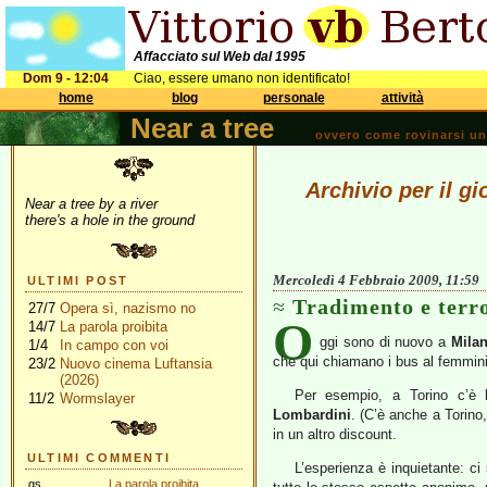
Affacciato sul Web dal 1995
Dom 9 - 12:04
Ciao, essere umano non identificato!
home
blog
personale
attività
Near a tree
ovvero come rovinarsi una 
Archivio per il g
Near a tree by a river
there's a hole in the ground
Mercoledì 4 Febbraio 2009, 11:59
ULTIMI POST
Tradimento e terr
27/7
Opera sì, nazismo no
O
14/7
La parola proibita
ggi sono di nuovo a
Mila
1/4
In campo con voi
che qui chiamano i bus al femmini
23/2
Nuovo cinema Luftansia
(2026)
Per esempio, a Torino c’è
11/2
Wormslayer
Lombardini
. (C’è anche a Torino
in un altro discount.
ULTIMI COMMENTI
L’esperienza è inquietante: c
gs
La parola proibita