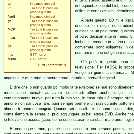
tutte lo stesso aspetto anonimo,
gs
In campo con voi
di frequentazione del Lidl; e sono
vb
Tra tutte le passioni,
delle tue certezze: devi ricomincia
proprio questa
finelli
In campo con voi
A parte questo, LD mi è piaciu
gs
Tra tutte le passioni,
proprio questa
decente, e i sughi sono addirit
MCP
Tra tutte le passioni,
qualcosina un pelo meno, qualcosin
proprio questa
al burro decisamente di meno. Ci
.mau.
Tra tutte le passioni,
lenticchie precotte in lattina o u
proprio questa
gs
Tra tutte le passioni,
converrete, sono esigente). In gen
proprio questa
nostrani e meno sul genere crucco
mfp
GTT horror
Mirko
GTT horror
C’è però, in questa casa d
Tutti i commenti
»
televisione. Per l’ADSL io sop
vengo un giorno a settimana. M
angoscia, e mi ritorna in mente come un tarlo a intervalli regolari.
E dire che io non guardo poi molto la televisione; se mai sono dipende
meno; sono abituato ad avere dei periodi offline anche lunghi. La
completamente nuova: per tutta la mia vita, in casa mia c’è sempre stata 
annoi e non sai cosa fare, puoi sempre premere un rassicurante bottone e 
almeno ti fanno compagnia. Quando sei con altri, e nessuno sa cosa dire
come riempire la serata, ci puoi aggiungere un bel lettore DVD. Anche rip
la televisione accesa (cioè, ce ne sono sicuramente stati, ma erano meglio
E’ comunque strano, perché non sono certo una persona passiva; sono 