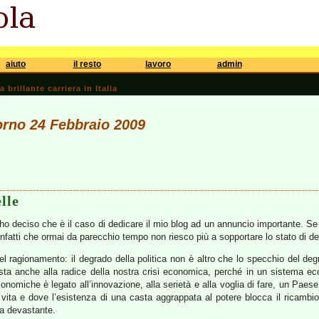
aiuto
il resto
lavoro
admin
brillante carriera in Italia
iorno 24 Febbraio 2009
lle
ho deciso che è il caso di dedicare il mio blog ad un annuncio importante. Se s
nfatti che ormai da parecchio tempo non riesco più a sopportare lo stato di degr
l ragionamento: il degrado della politica non è altro che lo specchio del deg
a anche alla radice della nostra crisi economica, perché in un sistema ec
 economiche è legato all’innovazione, alla serietà e alla voglia di fare, un Pae
di vita e dove l’esistenza di una casta aggrappata al potere blocca il ricamb
a devastante.