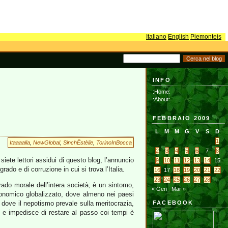
Italiano
English
Piemonteis
INFO
:Home:
:About:
FEBBRAIO 2009
L
M
M
G
V
S
D
1
Itaaaalia
,
NewGlobal
,
SinchËstèile
,
TorinoInBocca
2
3
4
5
6
7
8
iete lettori assidui di questo blog, l’annuncio
9
10
11
12
13
14
15
ado e di corruzione in cui si trova l’Italia.
16
17
18
19
20
21
22
23
24
25
26
27
28
rado morale dell’intera società; è un sintomo,
« Gen
Mar »
onomico globalizzato, dove almeno nei paesi
se dove il nepotismo prevale sulla meritocrazia,
FACEBOOK
io e impedisce di restare al passo coi tempi è