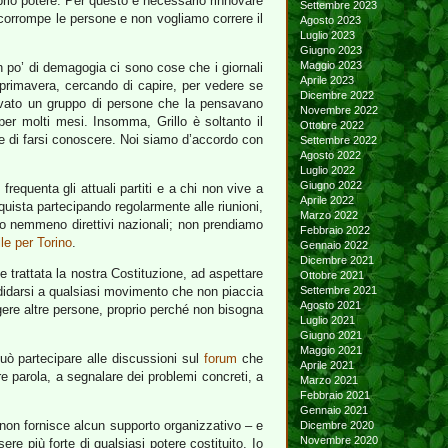
roprio potere. Per questo è necessario rinnovare
Settembre 2023
e corrompe le persone e non vogliamo correre il
Agosto 2023
Luglio 2023
Giugno 2023
Maggio 2023
n po’ di demagogia ci sono cose che i giornali
Aprile 2023
 primavera, cercando di capire, per vedere se
Dicembre 2022
trovato un gruppo di persone che la pensavano
Novembre 2022
r molti mesi. Insomma, Grillo è soltanto il
Ottobre 2022
si e di farsi conoscere. Noi siamo d’accordo con
Settembre 2022
Agosto 2022
Luglio 2022
Giugno 2022
 frequenta gli attuali partiti e a chi non vive a
Aprile 2022
cquista partecipando regolarmente alle riunioni,
Marzo 2022
ono nemmeno direttivi nazionali; non prendiamo
Febbraio 2022
lle per Torino
.
Gennaio 2022
Dicembre 2021
 trattata la nostra Costituzione, ad aspettare
Ottobre 2021
andidarsi a qualsiasi movimento che non piaccia
Settembre 2021
Agosto 2021
gere altre persone, proprio perché non bisogna
Luglio 2021
Giugno 2021
Maggio 2021
può partecipare alle discussioni sul
forum
che
Aprile 2021
re parola, a segnalare dei problemi concreti, a
Marzo 2021
Febbraio 2021
Gennaio 2021
non fornisce alcun supporto organizzativo – e
Dicembre 2020
Novembre 2020
re più forte di qualsiasi potere costituito. Io