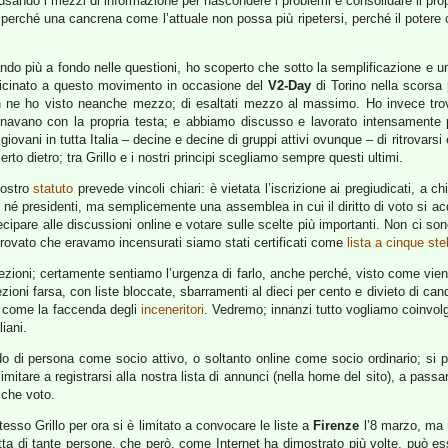
ali, usando i mezzi di informazione per nascondere i problemi e consolidare il p
i, perché una cancrena come l’attuale non possa più ripetersi, perché il poter
ndo più a fondo nelle questioni, ho scoperto che sotto la semplificazione e u
vicinato a questo movimento in occasione del
V2-Day
di Torino nella scorsa
ati non ne ho visto neanche mezzo; di esaltati mezzo al massimo. Ho invece 
navano con la propria testa; e abbiamo discusso e lavorato intensamente pe
 giovani in tutta Italia – decine e decine di gruppi attivi ovunque – di ritrovar
o dietro; tra Grillo e i nostri principi scegliamo sempre questi ultimi.
nostro
statuto
prevede vincoli chiari: è vietata l’iscrizione ai pregiudicati, a chi
tivi né presidenti, ma semplicemente una assemblea in cui il diritto di voto si a
cipare alle discussioni online e votare sulle scelte più importanti. Non ci s
 provato che eravamo incensurati siamo stati certificati come
lista a cinque ste
ioni; certamente sentiamo l’urgenza di farlo, anche perché, visto come viene
lezioni farsa, con liste bloccate, sbarramenti al dieci per cento e divieto di c
o, come la faccenda degli
inceneritori
. Vedremo; innanzi tutto vogliamo coinvol
iani.
ndo di persona come socio attivo, o soltanto online come socio ordinario; si 
itare a registrarsi alla nostra lista di annunci (nella home del sito), a passa
lche voto.
sso Grillo per ora si è limitato a convocare le liste a
Firenze
l’8 marzo, ma 
tta di tante persone, che però, come Internet ha dimostrato più volte, può esse