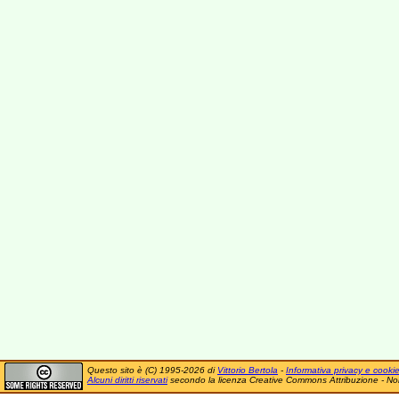
Questo sito è (C) 1995-2026 di
Vittorio Bertola
-
Informativa privacy e cooki
Alcuni diritti riservati
secondo la licenza Creative Commons Attribuzione - No