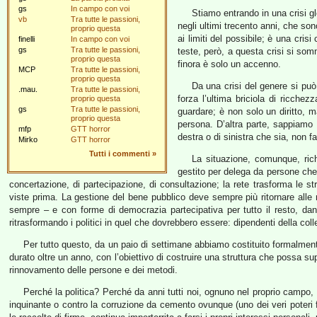
gs
In campo con voi
Stiamo entrando in una crisi gl
vb
Tra tutte le passioni,
negli ultimi trecento anni, che so
proprio questa
ai limiti del possibile; è una cris
finelli
In campo con voi
gs
Tra tutte le passioni,
teste, però, a questa crisi si som
proprio questa
finora è solo un accenno.
MCP
Tra tutte le passioni,
proprio questa
Da una crisi del genere si può 
.mau.
Tra tutte le passioni,
forza l’ultima briciola di ricchez
proprio questa
gs
Tra tutte le passioni,
guardare; è non solo un diritto, 
proprio questa
persona. D’altra parte, sappiamo t
mfp
GTT horror
destra o di sinistra che sia, non 
Mirko
GTT horror
Tutti i commenti
»
La situazione, comunque, rich
gestito per delega da persone che v
concertazione, di partecipazione, di consultazione; la rete trasforma le stru
viste prima. La gestione del bene pubblico deve sempre più ritornare alle m
sempre – e con forme di democrazia partecipativa per tutto il resto, dand
ritrasformando i politici in quel che dovrebbero essere: dipendenti della colle
Per tutto questo, da un paio di settimane abbiamo costituito formalme
durato oltre un anno, con l’obiettivo di costruire una struttura che possa su
rinnovamento delle persone e dei metodi.
Perché la politica? Perché da anni tutti noi, ognuno nel proprio campo, ci 
inquinante o contro la corruzione da cemento ovunque (uno dei veri poteri 