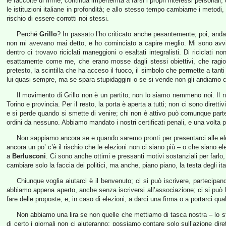
le raccolte di firme, continua imperterrita a farsi i propri interessi person
le istituzioni italiane in profondità; e allo stesso tempo cambiarne i metod
rischio di essere corrotti noi stessi.
Perché
Grillo
? In passato l’ho criticato anche pesantemente; poi, anda
non mi avevano mai detto, e ho cominciato a capire meglio. Mi sono av
dentro ci trovavo riciclati maneggioni o esaltati integralisti. Di ricicl
esattamente come me, che erano mosse dagli stessi obiettivi, che ragio
pretesto, la scintilla che ha acceso il fuoco, il simbolo che permette a tanti
lui quasi sempre, ma se spara stupidaggini o se si vende non gli andiamo cert
Il movimento di Grillo non è un partito; non lo siamo nemmeno noi. Il 
Torino e provincia. Per il resto, la porta è aperta a tutti; non ci sono diret
e si perde quando si smette di venire; chi non è attivo può comunque parte
ordini da nessuno. Abbiamo mandato i nostri certificati penali, e una volta
Non sappiamo ancora se e quando saremo pronti per presentarci alle elez
ancora un po’ c’è il rischio che le elezioni non ci siano più – o che siano e
a
Berlusconi
. Ci sono anche ottimi e pressanti motivi sostanziali per farl
cambiare solo la faccia dei politici, ma anche, piano piano, la testa degli ital
Chiunque voglia aiutarci è il benvenuto; ci si può iscrivere, partecipa
abbiamo appena aperto, anche senza iscriversi all’associazione; ci si può lim
fare delle proposte, e, in caso di elezioni, a darci una firma o a portarci qua
Non abbiamo una lira se non quelle che mettiamo di tasca nostra – lo ste
di certo i giornali non ci aiuteranno; possiamo contare solo sull’azione dire