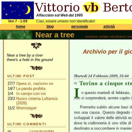
Affacciato sul Web dal 1995
Ven 7 - 1:09
Ciao, essere umano non identificato!
home
blog
personale
attività
Near a tree
ovvero come rovinarsi una 
Archivio per il g
Near a tree by a river
there's a hole in the ground
Martedì 24 Febbraio 2009, 10:44
ULTIMI POST
Torino a cinque ste
27/7
Opera sì, nazismo no
I
14/7
La parola proibita
n questo martedì di febbraio, 
1/4
In campo con voi
non vi sorprenderà; avrete capito i
23/2
Nuovo cinema Luftansia
(2026)
Premetto subito alcune basi de
11/2
Wormslayer
non una causa. Questo degrado st
sviluppati il valore delle attività
dove la cialtroneria è uno stile 
ULTIMI COMMENTI
destinato a soccombere in manier
gs
La parola proibita