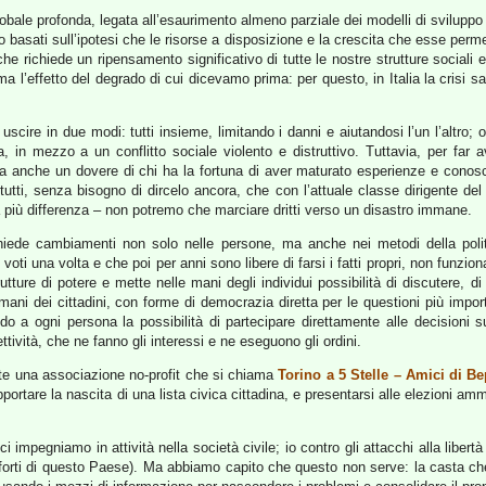
obale profonda, legata all’esaurimento almeno parziale dei modelli di sviluppo 
no basati sull’ipotesi che le risorse a disposizione e la crescita che esse per
i che richiede un ripensamento significativo di tutte le nostre strutture sociali 
ma l’effetto del degrado di cui dicevamo prima: per questo, in Italia la crisi
uscire in due modi: tutti insieme, limitando i danni e aiutandosi l’un l’altro
za, in mezzo a un conflitto sociale violento e distruttivo. Tuttavia, per far
ma anche un dovere di chi ha la fortuna di aver maturato esperienze e conosc
utti, senza bisogno di dircelo ancora, che con l’attuale classe dirigente del
fa più differenza – non potremo che marciare dritti verso un disastro immane.
iede cambiamenti non solo nelle persone, ma anche nei metodi della politi
oti una volta e che poi per anni sono libere di farsi i fatti propri, non funziona
tture di potere e mette nelle mani degli individui possibilità di discutere, di
ani dei cittadini, con forme di democrazia diretta per le questioni più import
o a ogni persona la possibilità di partecipare direttamente alle decisioni s
ttività, che ne fanno gli interessi e ne eseguono gli ordini.
nte una associazione no-profit che si chiama
Torino a 5 Stelle – Amici di Be
pportare la nascita di una lista civica cittadina, e presentarsi alle elezioni a
impegniamo in attività nella società civile; io contro gli attacchi alla libertà 
forti di questo Paese). Ma abbiamo capito che questo non serve: la casta che