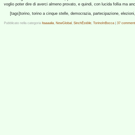
voglio poter dire di averci almeno provato, e quindi, con lucida follia ma an
[tags]torino, torino a cinque stelle, democrazia, partecipazione, elezioni,
Pubblicato nella categoria
Itaaaalia
,
NewGlobal
,
SinchËstèile
,
TorinoInBocca
|
37 comment