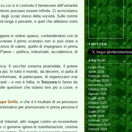
su cui si è costruito il benessere dell’umanità
mettono possano essere infinite. Ci avviciniamo
e degli scopi stessi della società. Sulle nostre
 sarà lunga e pesante, e quel che abbiamo visto
; oppure in ordine sparso, contendendosi con la
 avverare il primo scenario non si può stare a
TWITTER
enze di valore, quello di impegnarsi in prima
 Paese – politica, industriale, accademica; di
ARCHIVI
ca. Il vecchio sistema piramidale, il potere
Luglio 2026
 più. In tutto il mondo, da decenni, si parla di
Aprile 2026
Febbraio 2026
 informare, di partecipare, di organizzarsi mai
Gennaio 2026
anti – e non è follia, in
Svizzera
lo fanno da
Novembre 2025
ulle questioni che stanno loro più a cuore, e
Ottobre 2025
Agosto 2025
Luglio 2025
ppe Grillo
, e che è il risultato di un processo
Giugno 2025
mministrative per promuovere in prima persona il
Gennaio 2025
Luglio 2024
Aprile 2024
Gennaio 2024
di Internet, altri magari contro un inceneritore
Dicembre 2023
 ci governa ignora le manifestazioni, cestina
Ottobre 2023