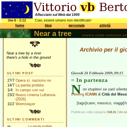
Affacciato sul Web dal 1995
Gio 6 - 3:12
Ciao, essere umano non identificato!
home
blog
personale
attività
Near a tree
ovvero come rovinarsi una 
Archivio per il g
Near a tree by a river
there's a hole in the ground
Giovedì 26 Febbraio 2009, 09:15
ULTIMI POST
In partenza
27/7
Opera sì, nazismo no
N
14/7
La parola proibita
on stupitevi se sarò silent
1/4
In campo con voi
meeting
ICANN
di
Città del Mess
23/2
Nuovo cinema Luftansia
(2026)
[tags]icann, messico, viaggi[/t
11/2
Wormslayer
Pubblicato nella categoria
StillLife
|
Un c
ULTIMI COMMENTI
gs
La parola proibita