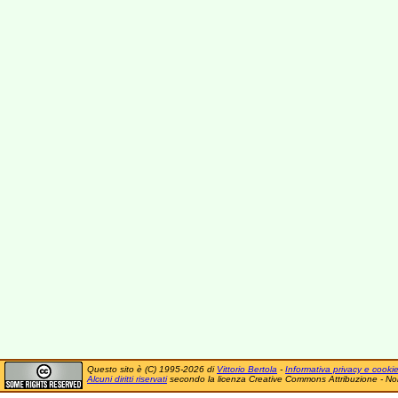
Questo sito è (C) 1995-2026 di
Vittorio Bertola
-
Informativa privacy e cooki
Alcuni diritti riservati
secondo la licenza Creative Commons Attribuzione - No